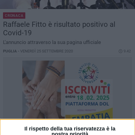
CRONACA
Raffaele Fitto è risultato positivo al
Covid-19
L'annuncio attraverso la sua pagina ufficiale
PUGLIA -
VENERDÌ 25 SETTEMBRE 2020
9.42
Il rispetto della tua riservatezza è la
nostra priorità