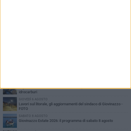
PIÙ LETTI QUESTA SETTIMANA
LUNEDÌ 3 AGOSTO
Miss Mamma Italiana: premiata anche una giovinazzese
VENERDÌ 7 AGOSTO
A Giovinazzo c'è il Concerto all'Alba
MARTEDÌ 4 AGOSTO
Liquidi oleosi sul litorale di Giovinazzo, rimossa macchia di
idrocarburi
GIOVEDÌ 6 AGOSTO
Lavori sul litorale, gli aggiornamenti del sindaco di Giovinazzo -
FOTO
SABATO 8 AGOSTO
Giovinazzo Estate 2026: il programma di sabato 8 agosto