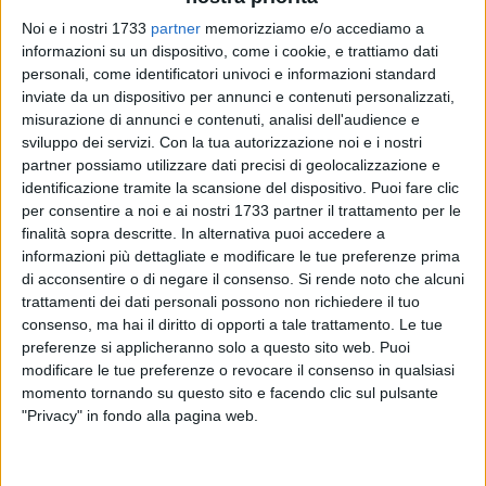
Noi e i nostri 1733
partner
memorizziamo e/o accediamo a
45
informazioni su un dispositivo, come i cookie, e trattiamo dati
A cura di
LA REDAZIONE
personali, come identificatori univoci e informazioni standard
inviate da un dispositivo per annunci e contenuti personalizzati,
misurazione di annunci e contenuti, analisi dell'audience e
sviluppo dei servizi.
Con la tua autorizzazione noi e i nostri
Raffaele Fitto è risultato positivo al Covid-19 così come sua
partner possiamo utilizzare dati precisi di geolocalizzazione e
moglie
.
identificazione tramite la scansione del dispositivo. Puoi fare clic
L'annuncio è arrivato dallo stesso candidato alla presidenza
per consentire a noi e ai nostri 1733 partner il trattamento per le
della Regione Puglia nelle elezioni svoltesi domenica 20 e
finalità sopra descritte. In alternativa puoi accedere a
lunedì 21 settembre. Dopo il contagio di un suo stretto
informazioni più dettagliate e modificare le tue preferenze prima
di acconsentire o di negare il consenso.
Si rende noto che alcuni
collaboratore, il politico salentino aveva subito chiesto di
trattamenti dei dati personali possono non richiedere il tuo
fare un tampone per tutta la sua famiglia. Il test ha dato
consenso, ma hai il diritto di opporti a tale trattamento. Le tue
quindi esito positivo solo per lui e sua moglie.
preferenze si applicheranno solo a questo sito web. Puoi
Questo il post Facebook con cui Fitto ha reso nota la
modificare le tue preferenze o revocare il consenso in qualsiasi
vicenda. A lui e signora gli auguri di pronta guarigione.
momento tornando su questo sito e facendo clic sul pulsante
"Privacy" in fondo alla pagina web.
«Dopo aver ricevuto, mercoledì scorso, la notizia da parte di
un mio stretto collaboratore della sua positività al test covid-