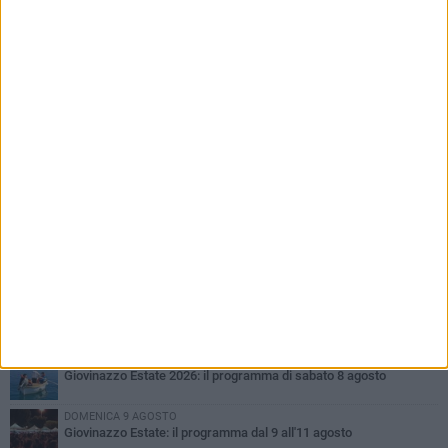
PIÙ LETTI QUESTA SETTIMANA
VENERDÌ 7 AGOSTO
A Giovinazzo c'è il Concerto all'Alba
MARTEDÌ 4 AGOSTO
Liquidi oleosi sul litorale di Giovinazzo, rimossa macchia di
idrocarburi
SABATO 8 AGOSTO
Giovinazzo Estate 2026: il programma di sabato 8 agosto
DOMENICA 9 AGOSTO
Giovinazzo Estate: il programma dal 9 all'11 agosto