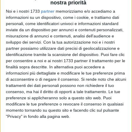
nostra priorità
Noi e i nostri 1733
partner
memorizziamo e/o accediamo a
informazioni su un dispositivo, come i cookie, e trattiamo dati
personali, come identificatori univoci e informazioni standard
Era una certezza già alla vigilia. Era più che scontato. L'unico
inviate da un dispositivo per annunci e contenuti personalizzati,
misurazione di annunci e contenuti, analisi dell'audience e
dubbio era quella di sapere con quale percentuale Michele
sviluppo dei servizi.
Con la tua autorizzazione noi e i nostri
Emiliano si sarebbe imposto alle primarie del centro sinistra.
partner possiamo utilizzare dati precisi di geolocalizzazione e
E alla fine anche la percentuale dei voti, oltre il 60% era il
identificazione tramite la scansione del dispositivo. Puoi fare clic
risultato che le segreterie politiche del Partito Democratico si
per consentire a noi e ai nostri 1733 partner il trattamento per le
aspettavano.
finalità sopra descritte. In alternativa puoi accedere a
informazioni più dettagliate e modificare le tue preferenze prima
Una percentuale che è stata rispettata anche a Giovinazzo.
di acconsentire o di negare il consenso.
Si rende noto che alcuni
trattamenti dei dati personali possono non richiedere il tuo
Però come spesso accade in politica, a fronte di un vincitore
consenso, ma hai il diritto di opporti a tale trattamento. Le tue
non esistono sconfitti. Infine tutti sono stati soddisfatti del
preferenze si applicheranno solo a questo sito web. Puoi
voto indipendentemente dai candidati sostenuti. Non si
modificare le tue preferenze o revocare il consenso in qualsiasi
sentono sconfitti i sostenitori di Guglielmo Minervini che in
momento tornando su questo sito e facendo clic sul pulsante
Puglia ha racimolato circa l'11% dei consensi, il 23,80% a
"Privacy" in fondo alla pagina web.
Giovinazzo, non si sentono sconfitti i sostenitori di Dario
Stefano che nella nostra città ha raggiunto il 14,30%, in