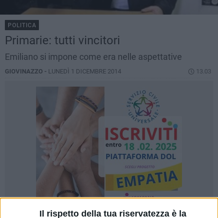
POLITICA
Primarie: tutti vincitori
Emiliano si impone come era nelle aspettative
GIOVINAZZO -
LUNEDÌ 1 DICEMBRE 2014
13.03
Il rispetto della tua riservatezza è la