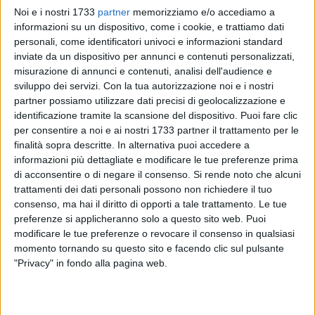
Noi e i nostri 1733
partner
memorizziamo e/o accediamo a
informazioni su un dispositivo, come i cookie, e trattiamo dati
personali, come identificatori univoci e informazioni standard
inviate da un dispositivo per annunci e contenuti personalizzati,
misurazione di annunci e contenuti, analisi dell'audience e
sviluppo dei servizi.
Con la tua autorizzazione noi e i nostri
partner possiamo utilizzare dati precisi di geolocalizzazione e
I sostenitori di Guglielmo Minervini hanno scelto di
identificazione tramite la scansione del dispositivo. Puoi fare clic
raggiungere in bicicletta la sede del Partito Democratico,
per consentire a noi e ai nostri 1733 partner il trattamento per le
dove questo pomeriggio consegneranno ufficialmente le
finalità sopra descritte. In alternativa puoi accedere a
firme necessarie alla candidatura dell'assessore alle primarie
informazioni più dettagliate e modificare le tue preferenze prima
che sanciranno chi dovrà "correre" per il centrosinistra alla
di acconsentire o di negare il consenso.
Si rende noto che alcuni
trattamenti dei dati personali possono non richiedere il tuo
presidenza della Regione.
consenso, ma hai il diritto di opporti a tale trattamento. Le tue
preferenze si applicheranno solo a questo sito web. Puoi
Il gruppo si muoverà dal porto di Bari alle 16,30. A
modificare le tue preferenze o revocare il consenso in qualsiasi
contendersi il posto da candidato alle amministrative della
momento tornando su questo sito e facendo clic sul pulsante
prossima primavera, oltre a Minervini saranno l'ex sindaco di
"Privacy" in fondo alla pagina web.
Bari Michele Emiliano, entrambi i candidati sono del Pd, e il
senatore di "Sinistra ecologia e libertà", Dario Stefano. Una
corsa a tre quindi per la leadership del centrosinistra che si