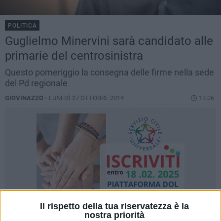
POLITICA
Guglielmo Minervini sarà candidato alle
primarie del centrosinistra
Questo pomeriggio la consegna delle firme nella sede
del Pd regionale
GIOVINAZZO -
LUNEDÌ 27 OTTOBRE 2014
13.06
Il rispetto della tua riservatezza è la
nostra priorità