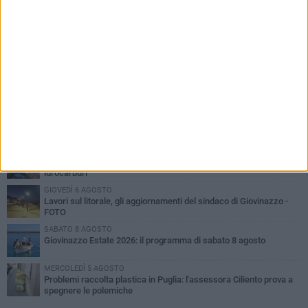
PIÙ LETTI QUESTA SETTIMANA
LUNEDÌ 3 AGOSTO
Miss Mamma Italiana: premiata anche una giovinazzese
VENERDÌ 7 AGOSTO
A Giovinazzo c'è il Concerto all'Alba
MARTEDÌ 4 AGOSTO
Liquidi oleosi sul litorale di Giovinazzo, rimossa macchia di
idrocarburi
GIOVEDÌ 6 AGOSTO
Lavori sul litorale, gli aggiornamenti del sindaco di Giovinazzo -
FOTO
SABATO 8 AGOSTO
Giovinazzo Estate 2026: il programma di sabato 8 agosto
MERCOLEDÌ 5 AGOSTO
Problemi raccolta plastica in Puglia: l'assessora Ciliento prova a
spegnere le polemiche