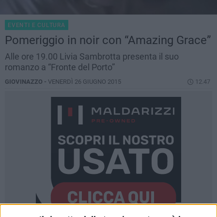
EVENTI E CULTURA
Pomeriggio in noir con “Amazing Grace”
Alle ore 19.00 Livia Sambrotta presenta il suo
romanzo a “Fronte del Porto”
GIOVINAZZO -
VENERDÌ 26 GIUGNO 2015
12.47