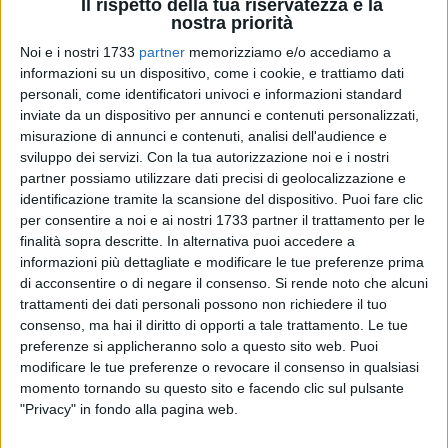
Il rispetto della tua riservatezza è la
nostra priorità
A cura di
Noi e i nostri 1733
partner
memorizziamo e/o accediamo a
GABRIELLA SERRONE
informazioni su un dispositivo, come i cookie, e trattiamo dati
personali, come identificatori univoci e informazioni standard
inviate da un dispositivo per annunci e contenuti personalizzati,
misurazione di annunci e contenuti, analisi dell'audience e
Mare e lettura rappresentano da sempre un connubio
sviluppo dei servizi.
Con la tua autorizzazione noi e i nostri
perfetto. Ne avremo un assaggio alle ore 19.00, quando Livia
partner possiamo utilizzare dati precisi di geolocalizzazione e
Sambrotta, giovane scrittrice romana, presenterà il suo libro
identificazione tramite la scansione del dispositivo. Puoi fare clic
"Amazing Grace" (Tragopano Edizioni 2015) nella bellissima
per consentire a noi e ai nostri 1733 partner il trattamento per le
finalità sopra descritte. In alternativa puoi accedere a
finestra sul lungomare di Ponente offerta dal locale "Fronte
informazioni più dettagliate e modificare le tue preferenze prima
del Porto".
di acconsentire o di negare il consenso.
Si rende noto che alcuni
trattamenti dei dati personali possono non richiedere il tuo
Organizzata dall'Area Sud dell'associazione motoristica
consenso, ma hai il diritto di opporti a tale trattamento. Le tue
"CinemAlfa", la cui missione è quella di proporre spazi
preferenze si applicheranno solo a questo sito web. Puoi
culturali unendo due mondi apparentemente opposti quali la
modificare le tue preferenze o revocare il consenso in qualsiasi
cinematografia e l'automobilismo, la presentazione metterà
momento tornando su questo sito e facendo clic sul pulsante
"Privacy" in fondo alla pagina web.
in luce i contorni noir del libro, oltre al talento della
Sambrotta, professionista eclettica al suo esordio come