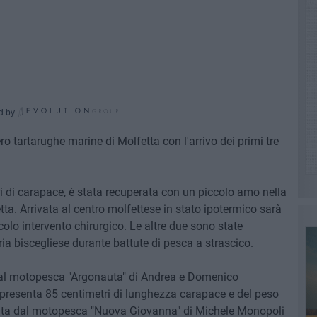
d by
ero tartarughe marine di Molfetta con l'arrivo dei primi tre
ri di carapace, è stata recuperata con un piccolo amo nella
tta. Arrivata al centro molfettese in stato ipotermico sarà
olo intervento chirurgico. Le altre due sono state
ria biscegliese durante battute di pesca a strascico.
 dal motopesca "Argonauta" di Andrea e Domenico
presenta 85 centimetri di lunghezza carapace e del peso
rata dal motopesca "Nuova Giovanna" di Michele Monopoli