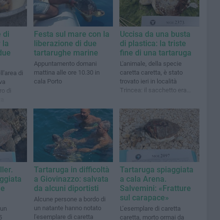
 di
Festa sul mare con la
Uccisa da una busta
 la
liberazione di due
di plastica: la triste
 due
tartarughe marine
fine di una tartaruga
Appuntamento domani
L'animale, della specie
mattina alle ore 10.30 in
caretta caretta, è stato
l'area di
cala Porto
trovato ieri in località
iva
Trincea: il sacchetto era
o di
avvolto attorno al collo
ta
ler.
Tartaruga in difficoltà
Tartaruga spiaggiata
ggiata
a Giovinazzo: salvata
a cala Arena.
 e
da alcuni diportisti
Salvemini: «Fratture
sul carapace»
Alcune persone a bordo di
un natante hanno notato
 un
L’esemplare di caretta
l'esemplare di caretta
5
caretta, morto ormai da