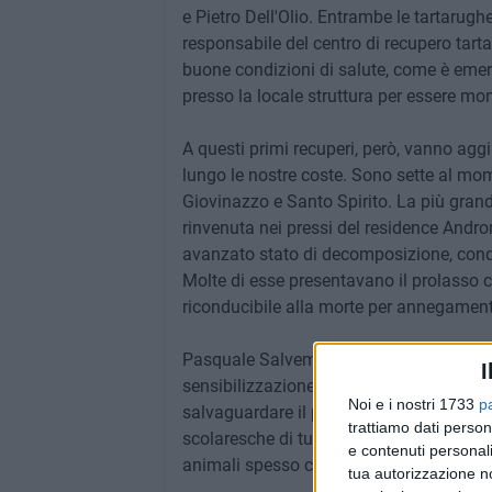
e Pietro Dell'Olio. Entrambe le tartaru
responsabile del centro di recupero tart
buone condizioni di salute, come è emers
presso la locale struttura per essere moni
A questi primi recuperi, però, vanno aggi
lungo le nostre coste. Sono sette al mome
Giovinazzo e Santo Spirito. La più gran
rinvenuta nei pressi del residence Andr
avanzato stato di decomposizione, cond
Molte di esse presentavano il prolasso
riconducibile alla morte per annegamen
Pasquale Salvemini ha indicato tra gli ob
I
sensibilizzazione degli operatori della p
Noi e i nostri 1733
p
salvaguardare il più possibile questi ani
trattiamo dati person
scolaresche di tutte le età con la finalit
e contenuti personali
animali spesso considerati lontani.
tua autorizzazione no