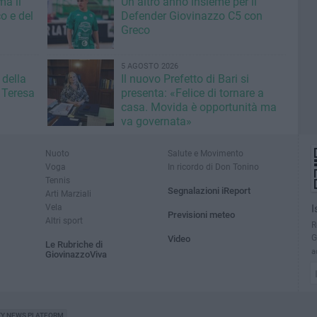
ma il
Un altro anno insieme per il
o e del
Defender Giovinazzo C5 con
Greco
5 AGOSTO 2026
 della
Il nuovo Prefetto di Bari si
 Teresa
presenta: «Felice di tornare a
casa. Movida è opportunità ma
va governata»
Nuoto
Salute e Movimento
Voga
In ricordo di Don Tonino
Tennis
Segnalazioni iReport
Arti Marziali
Vela
I
Previsioni meteo
Altri sport
R
G
Video
Le Rubriche di
a
GiovinazzoViva
TY NEWS PLATFORM