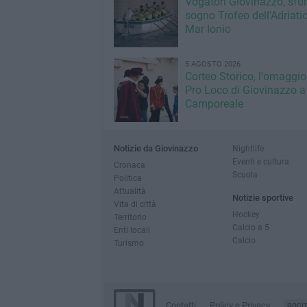
Vogatori Giovinazzo, sfu
sogno Trofeo dell'Adriatic
Mar Ionio
5 AGOSTO 2026
Corteo Storico, l'omaggio
Pro Loco di Giovinazzo a
Camporeale
Notizie da Giovinazzo
Nightlife
Eventi e cultura
Cronaca
Scuola
Politica
Attualità
Notizie sportive
Vita di città
Hockey
Territorio
Calcio a 5
Enti locali
Calcio
Turismo
Contatti
Policy e Privacy
GOCI