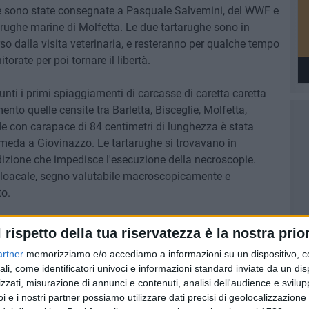
ghe sono state consegnate a Pasquale Salvemini, del WWF e
arughe marine di Molfetta. Le due tartarughe sono in
o dalla visita veterinaria, e resteranno per qualche tempo
torate per poi tornare il libertà.
unti i primi spiaggiamenti di carcasse di caretta caretta
nto quelle censite tra Barletta, Bisceglie, Molfetta,
de con carapace di 84 centimetri di lunghezza è stata
omeda a Giovinazzo. Le tartarughe si trovavano in
izione che impedisce l'esecuzione della necroscopie.
 cloacale, segno valutabile macroscopicamente e
to.
iettivi per il nuovo anno quello di continuare con la
l rispetto della tua riservatezza è la nostra prior
esca per cercare di ottenere nuove collaborazioni al fine di
artner
memorizziamo e/o accediamo a informazioni su un dispositivo, c
mali. Anche nel 2015 il centro molfettese apre le porte a
ali, come identificatori univoci e informazioni standard inviate da un di
à di educare al rispetto dell'ambiente e far conoscere questi
zzati, misurazione di annunci e contenuti, analisi dell'audience e svilupp
i e i nostri partner possiamo utilizzare dati precisi di geolocalizzazione 