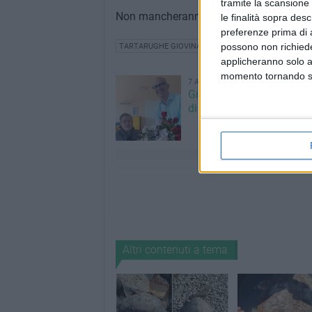
tramite la scansione 
Non mancheranno, inoltre, le liberazioni 
le finalità sopra des
preferenze prima di 
possono non richieder
TARTARUGHE GIOVINAZZO
applicheranno solo a
momento tornando su 
7 AGOSTO 2026
Giovinazzo festeggia i 1
di Maria Colamaria
Altri contenuti a tema