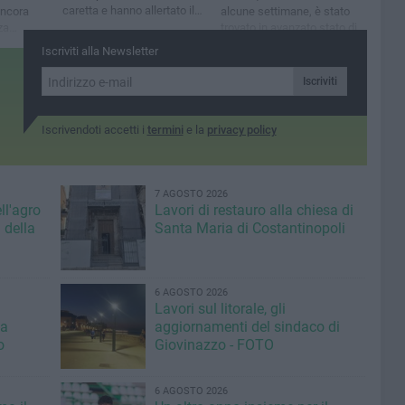
caretta e hanno allertato il
ancora
alcune settimane, è stato
1530
za
trovato in avanzato stato di
oaca
decomposizione
Iscriviti alla Newsletter
Iscriviti
Iscrivendoti accetti i
termini
e la
privacy policy
7 AGOSTO 2026
ll'agro
Lavori di restauro alla chiesa di
 della
Santa Maria di Costantinopoli
6 AGOSTO 2026
Lavori sul litorale, gli
la
aggiornamenti del sindaco di
o
Giovinazzo - FOTO
6 AGOSTO 2026