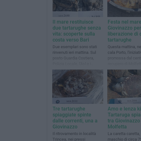
Il mare restituisce
Festa nel mare
due tartarughe senza
Giovinazzo per
vita: scoperte sulla
liberazione di
costa verso Bari
tartarughe
Due esemplari sono stati
Questa mattina, nel
rinvenuti ieri mattina. Sul
cala Porto, l'iniziat
posto Guardia Costiera,
promossa dal centr
Polizia Locale, l'Asl e i
recupero di Molfet
volontari del centro di
recupero di Molfetta
Tre tartarughe
Amo e lenza kil
spiaggiate spinte
Tartaruga spia
dalle correnti, una a
tra Giovinazzo
Giovinazzo
Molfetta
Il ritrovamento in località
La caretta caretta,
Trincea, nei pressi
maschio di circa 7