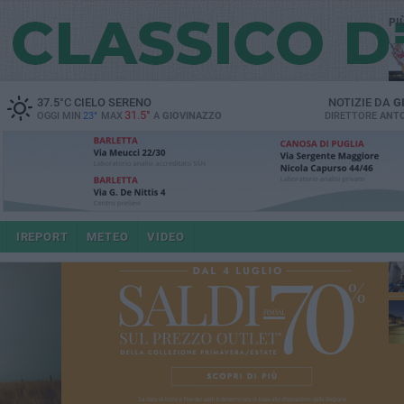
PI
37.5
°C
CIELO SERENO
NOTIZIE DA
G
31.5°
OGGI MIN
23°
MAX
A
GIOVINAZZO
DIRETTORE
ANTO
po
IREPORT
METEO
VIDEO
4 a