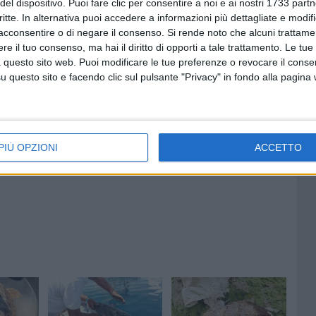
del dispositivo. Puoi fare clic per consentire a noi e ai nostri 1733 partn
della tartarughe ricoverate presso il centro di recupero.
critte. In alternativa puoi accedere a informazioni più dettagliate e modif
acconsentire o di negare il consenso.
Si rende noto che alcuni trattamen
e il tuo consenso, ma hai il diritto di opporti a tale trattamento. Le tue
 questo sito web. Puoi modificare le tue preferenze o revocare il conse
questo sito e facendo clic sul pulsante "Privacy" in fondo alla pagina
7 AGOSTO 2026
00 anni
A Giovinazzo c'è il Concerto
all'Alba
PIÙ OPZIONI
ACCETTO