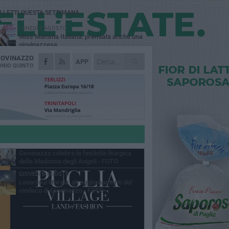
Ù LETTI QUESTA SETTIMANA
LUNEDÌ 3 AGOSTO
Miss Mamma Italiana: premiata anche una
giovinazzese
IOVINAZZO
MARTEDÌ 4 AGOSTO
APP
Liquidi oleosi sul litorale di Giovinazzo,
NIO QUINTO
rimossa macchia di idrocarburi
MERCOLEDÌ 5 AGOSTO
Problemi raccolta plastica in Puglia:
l'assessora Ciliento prova a spegnere le
lemiche
LUNEDÌ 3 AGOSTO
«Giovinazzo, a che punto siamo?»:
PrimaVera Alternativa traccia il bilancio di
nni di Sollecito
MARTEDÌ 4 AGOSTO
Giovinazzo celebra la festività liturgica
della Madonna degli Angeli - FOTO
GIOVEDÌ 6 AGOSTO
Lavori sul litorale, gli aggiornamenti del
sindaco di Giovinazzo - FOTO