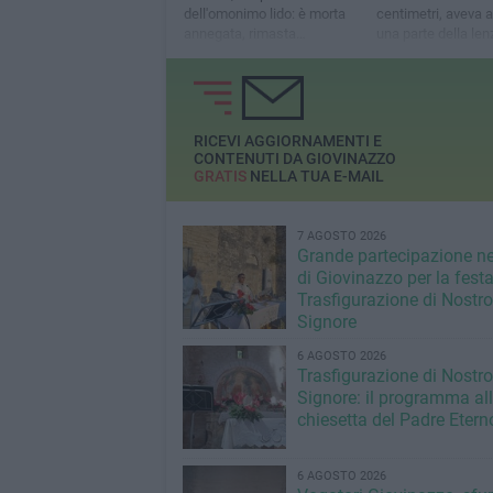
dell'omonimo lido: è morta
centimetri, aveva 
annegata, rimasta
una parte della len
intrappolata in una rete
all'altezza della cl
RICEVI AGGIORNAMENTI E
CONTENUTI DA GIOVINAZZO
GRATIS
NELLA TUA E-MAIL
7 AGOSTO 2026
Grande partecipazione ne
di Giovinazzo per la festa
Trasfigurazione di Nostro
Signore
6 AGOSTO 2026
Trasfigurazione di Nostro
Signore: il programma al
chiesetta del Padre Etern
6 AGOSTO 2026