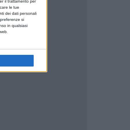
er il trattamento per
icare le tue
ti dei dati personali
 preferenze si
nso in qualsiasi
 web.