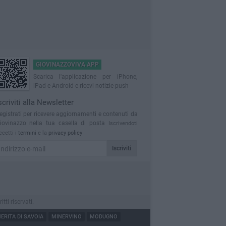
GIOVINAZZOVIVA APP
Scarica l'applicazione per iPhone,
iPad e Android e ricevi notizie push
scriviti alla Newsletter
egistrati per ricevere aggiornamenti e contenuti da
iovinazzo nella tua casella di posta
Iscrivendoti
ccetti i
termini
e la
privacy policy
Iscriviti
ti riservati.
RITA DI SAVOIA
MINERVINO
MODUGNO