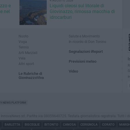
4 AGOSTO 2026
azzo e
Liquidi oleosi sul litorale di
e nel
Giovinazzo, rimossa macchia di
idrocarburi
Nuoto
Salute e Movimento
Voga
In ricordo di Don Tonino
Tennis
Segnalazioni iReport
Arti Marziali
Vela
I
Previsioni meteo
Altri sport
R
G
Video
Le Rubriche di
a
GiovinazzoViva
TY NEWS PLATFORM
novaNews srl. Partita iva 08059640725. Testata giornalistica registrata. Tutti i dirit
BARLETTA
BISCEGLIE
BITONTO
CANOSA
CERIGNOLA
CORATO
MARGHE