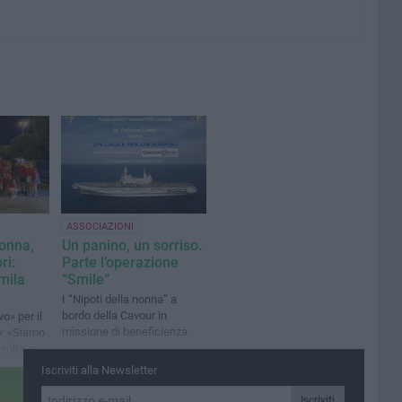
ASSOCIAZIONI
onna,
Un panino, un sorriso.
ri:
Parte l’operazione
mila
“Smile”
I “Nipoti della nonna” a
bordo della Cavour in
vo» per il
missione di beneficienza
o: «Siamo
 volta a
isultato
Iscriviti alla Newsletter
Iscriviti