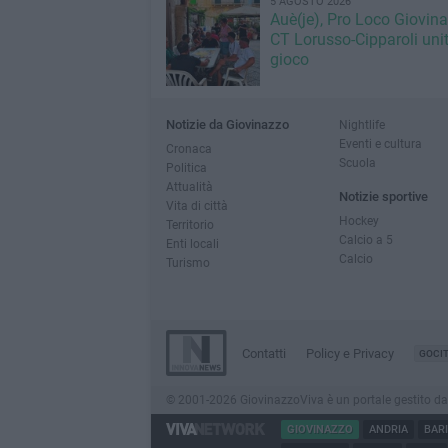
5 AGOSTO 2026
Auè(je), Pro Loco Giovin
CT Lorusso-Cipparoli unit
gioco
Notizie da Giovinazzo
Nightlife
Eventi e cultura
Cronaca
Scuola
Politica
Attualità
Notizie sportive
Vita di città
Hockey
Territorio
Calcio a 5
Enti locali
Calcio
Turismo
Contatti
Policy e Privacy
GOCI
© 2001-2026 GiovinazzoViva è un portale gestito da In
GIOVINAZZO
ANDRIA
BARI