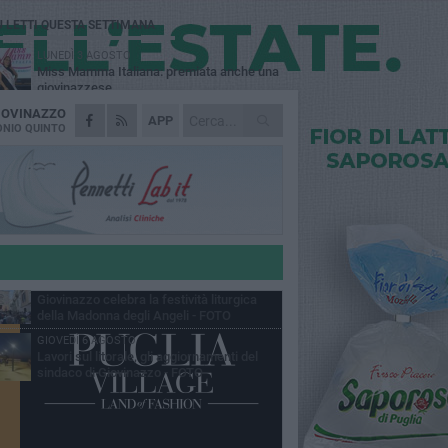
Ù LETTI QUESTA SETTIMANA
LUNEDÌ 3 AGOSTO
Miss Mamma Italiana: premiata anche una
giovinazzese
IOVINAZZO
MARTEDÌ 4 AGOSTO
APP
Liquidi oleosi sul litorale di Giovinazzo,
NIO QUINTO
rimossa macchia di idrocarburi
MERCOLEDÌ 5 AGOSTO
Problemi raccolta plastica in Puglia:
l'assessora Ciliento prova a spegnere le
lemiche
LUNEDÌ 3 AGOSTO
«Giovinazzo, a che punto siamo?»:
PrimaVera Alternativa traccia il bilancio di
nni di Sollecito
MARTEDÌ 4 AGOSTO
Giovinazzo celebra la festività liturgica
della Madonna degli Angeli - FOTO
GIOVEDÌ 6 AGOSTO
Lavori sul litorale, gli aggiornamenti del
sindaco di Giovinazzo - FOTO