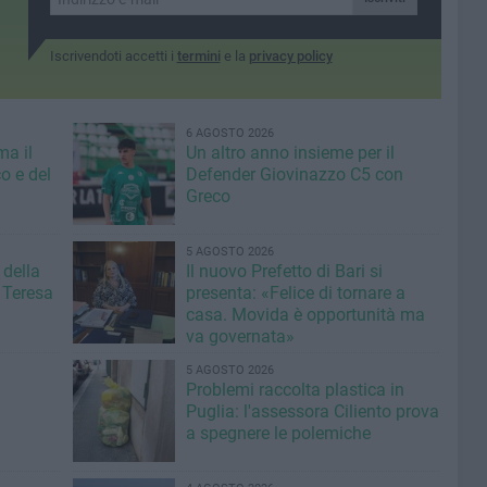
Iscrivendoti accetti i
termini
e la
privacy policy
6 AGOSTO 2026
ma il
Un altro anno insieme per il
o e del
Defender Giovinazzo C5 con
Greco
5 AGOSTO 2026
 della
Il nuovo Prefetto di Bari si
 Teresa
presenta: «Felice di tornare a
casa. Movida è opportunità ma
va governata»
5 AGOSTO 2026
Problemi raccolta plastica in
Puglia: l'assessora Ciliento prova
a spegnere le polemiche