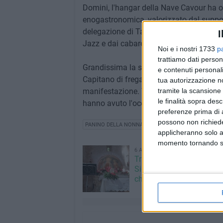
Domini, l'hangar della Nave Cavour ha 
enogastronomica, valorizzato dal suppor
delegazione di Taranto. La serata è sta
I
Jazz e dai cabarettisti del gruppo Wurpl
Noi e i nostri 1733
p
trattiamo dati person
Grandissima la soddisfazione del commis
e contenuti personali
Capitano di fregata, questo il suo grado, 
tua autorizzazione no
tramite la scansione 
manifestazione. Tantissima la curiosità e
le finalità sopra des
hanno avuto l'occasione di conoscere la
preferenze prima di 
possono non richieder
PANINO DELLA NONNA
applicheranno solo a
momento tornando su 
6 AGOSTO 2026
Trasfigurazione di Nostro
Signore: il programma al
chiesetta del Padre Etern