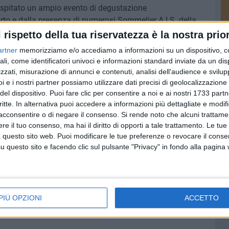
ospitato un ampio evento di degustazione
to e dalla presenza di numerosi Sommelier A.I.S. della
ta inoltre animata dalla Street Band Route 99, da musica
l rispetto della tua riservatezza è la nostra prior
ess.
artner
memorizziamo e/o accediamo a informazioni su un dispositivo, c
ali, come identificatori univoci e informazioni standard inviate da un di
sario di bordo, il giovinazzese Nicola Gagliardi, che da
zzati, misurazione di annunci e contenuti, analisi dell'audience e svilupp
è stato uno dei principali artefici di questa
i e i nostri partner possiamo utilizzare dati precisi di geolocalizzazione 
del dispositivo. Puoi fare clic per consentire a noi e ai nostri 1733 partn
d i complimenti dei militari e degli ospiti a bordo che
critte. In alternativa puoi accedere a informazioni più dettagliate e modif
 gustosissima "Sagra del Panino della Nonna".
acconsentire o di negare il consenso.
Si rende noto che alcuni trattamen
e il tuo consenso, ma hai il diritto di opporti a tale trattamento. Le tue
 questo sito web. Puoi modificare le tue preferenze o revocare il conse
questo sito e facendo clic sul pulsante "Privacy" in fondo alla pagina
6 AGOSTO 2026
Lavori sul litorale, gli
la
aggiornamenti del sindaco di
o
Giovinazzo - FOTO
PIÙ OPZIONI
ACCETTO