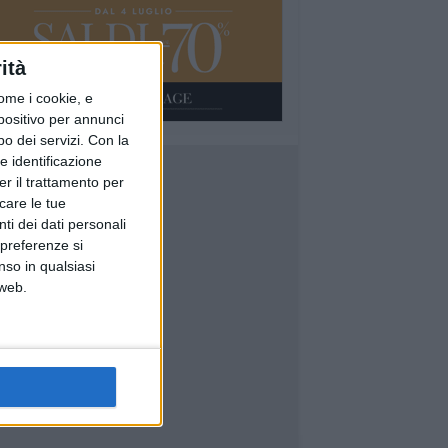
ità
ome i cookie, e
spositivo per annunci
o dei servizi.
Con la
e identificazione
er il trattamento per
icare le tue
ti dei dati personali
 preferenze si
nso in qualsiasi
 web.