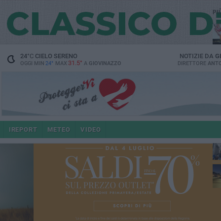
PI
24
°C
CIELO SERENO
NOTIZIE DA
G
31.5°
OGGI MIN
24°
MAX
A
GIOVINAZZO
DIRETTORE
ANTO
po
IREPORT
METEO
VIDEO
4 a