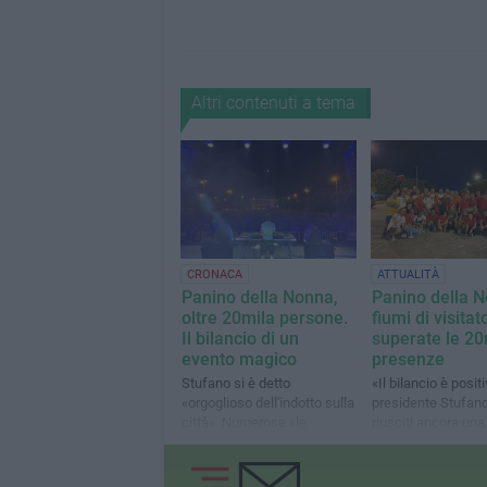
Altri contenuti a tema
CRONACA
ATTUALITÀ
Panino della Nonna,
Panino della N
oltre 20mila persone.
fiumi di visitato
Il bilancio di un
superate le 20
evento magico
presenze
Stufano si è detto
«Il bilancio è positi
«orgoglioso dell'indotto sulla
presidente Stufan
città». Numerose «le
riusciti ancora una
presenze dalla provincia
portare a casa un r
barese, ma soprattutto tanti
eccezionale»
turisti»