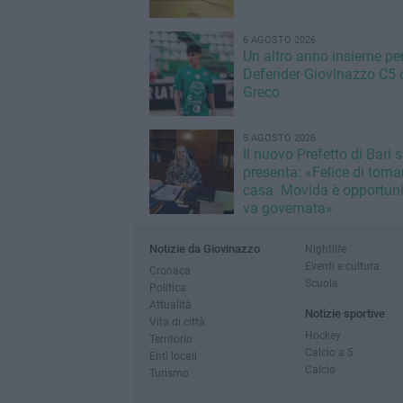
6 AGOSTO 2026
Un altro anno insieme per 
Defender Giovinazzo C5 
Greco
5 AGOSTO 2026
Il nuovo Prefetto di Bari s
presenta: «Felice di torna
casa. Movida è opportun
va governata»
Notizie da Giovinazzo
Nightlife
Eventi e cultura
Cronaca
Scuola
Politica
Attualità
Notizie sportive
Vita di città
Hockey
Territorio
Calcio a 5
Enti locali
Calcio
Turismo