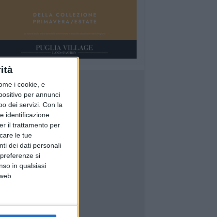
ità
ome i cookie, e
spositivo per annunci
o dei servizi.
Con la
e identificazione
er il trattamento per
icare le tue
ti dei dati personali
 preferenze si
nso in qualsiasi
 web.