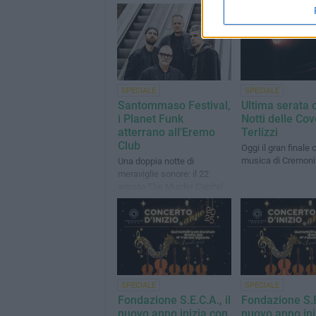
SPECIALE
SPECIALE
Santommaso Festival,
Ultima serata 
i Planet Funk
Notti delle Cov
atterrano all'Eremo
Terlizzi
Club
Oggi il gran finale 
musica di Cremoni
Una doppia notte di
meraviglie sonore: il 22
agosto The Murder Capital
SPECIALE
SPECIALE
Fondazione S.E.C.A., il
Fondazione S.E.
nuovo anno inizia con
nuovo anno ini