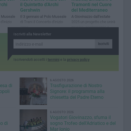
rchi
il Quintetto d’Archi
Tramonti nel Cuore
Gershwin
del Mediterraneo
lo Museale
Il 3 gennaio al Polo Museale
A Giovinazzo dall'estate
d'inizio
di Trani il Concerto d'inizio
2025 un progetto che unirà
anno
musica, gastronomia e
natura
Iscriviti alla Newsletter
Iscriviti
Iscrivendoti accetti i
termini
e la
privacy policy
6 AGOSTO 2026
iesa di
Trasfigurazione di Nostro
opoli
Signore: il programma alla
chiesetta del Padre Eterno
6 AGOSTO 2026
Vogatori Giovinazzo, sfuma il
o di
sogno Trofeo dell'Adriatico e del
Mar Ionio