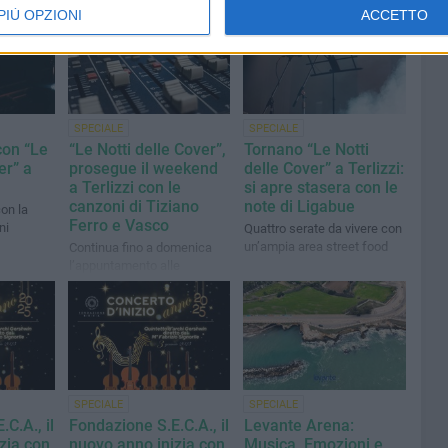
PIÙ OPZIONI
ACCETTO
SPECIALE
SPECIALE
con “Le
“Le Notti delle Cover”,
Tornano “Le Notti
er” a
prosegue il weekend
delle Cover” a Terlizzi:
a Terlizzi con le
si apre stasera con le
canzoni di Tiziano
note di Ligabue
con la
Ferro e Vasco
ni
Quattro serate da vivere con
un’ampia area street food
Continua fino a domenica
l’appuntamento alle
S.E.R.R.E - S.P. Terlizzi - Ruvo
di Puglia
SPECIALE
SPECIALE
C.A., il
Fondazione S.E.C.A., il
Levante Arena:
zia con
nuovo anno inizia con
Musica, Emozioni e