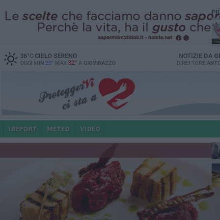
PI
36
°C
CIELO SERENO
NOTIZIE DA
G
32°
OGGI MIN
23°
MAX
A
GIOVINAZZO
DIRETTORE
ANTO
po
IREPORT
METEO
VIDEO
4 a