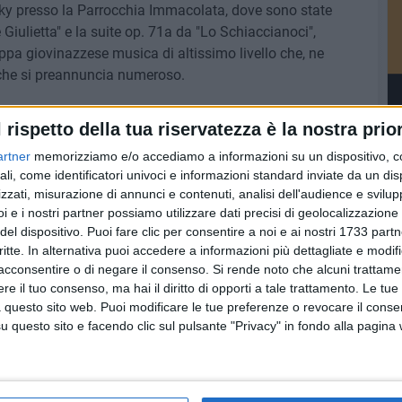
ky presso la Parrocchia Immacolata, dove sono state
Giulietta" e la suite op. 71a da "Lo Schiaccianoci",
appa giovinazzese musica di altissimo livello che, ne
o che si preannuncia numeroso.
l rispetto della tua riservatezza è la nostra prior
artner
memorizziamo e/o accediamo a informazioni su un dispositivo, c
7 AGOSTO 2026
rto
Grande partecipazione nell'agro
ali, come identificatori univoci e informazioni standard inviate da un di
di Giovinazzo per la festa della
zzati, misurazione di annunci e contenuti, analisi dell'audience e svilupp
Trasfigurazione di Nostro
i e i nostri partner possiamo utilizzare dati precisi di geolocalizzazione 
Signore
del dispositivo. Puoi fare clic per consentire a noi e ai nostri 1733 partn
critte. In alternativa puoi accedere a informazioni più dettagliate e modif
acconsentire o di negare il consenso.
Si rende noto che alcuni trattamen
e il tuo consenso, ma hai il diritto di opporti a tale trattamento. Le tue
 questo sito web. Puoi modificare le tue preferenze o revocare il conse
questo sito e facendo clic sul pulsante "Privacy" in fondo alla pagina