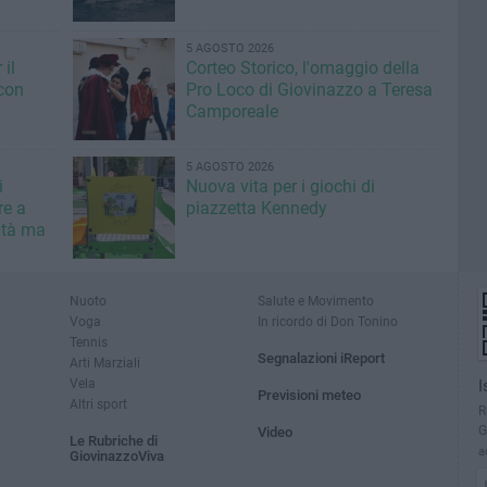
5 AGOSTO 2026
il
Corteo Storico, l'omaggio della
con
Pro Loco di Giovinazzo a Teresa
Camporeale
5 AGOSTO 2026
i
Nuova vita per i giochi di
re a
piazzetta Kennedy
ità ma
Nuoto
Salute e Movimento
Voga
In ricordo di Don Tonino
Tennis
Segnalazioni iReport
Arti Marziali
Vela
I
Previsioni meteo
Altri sport
R
G
Video
Le Rubriche di
a
GiovinazzoViva