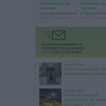
il Quintetto d’Archi
il Quintetto d’A
Gershwin
Gershwin
Il 3 gennaio al Polo Museale
Il 3 gennaio al Po
di Trani il Concerto d'inizio
di Trani il Concerto 
anno
anno
RICEVI AGGIORNAMENTI E
CONTENUTI DA GIOVINAZZO
GRATIS
NELLA TUA E-MAIL
7 AGOSTO 2026
Lavori di restauro alla ch
Santa Maria di Costantin
6 AGOSTO 2026
Lavori sul litorale, gli
aggiornamenti del sindac
Giovinazzo - FOTO