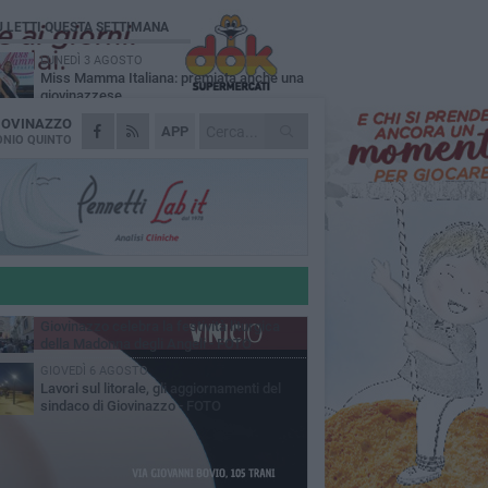
Ù LETTI QUESTA SETTIMANA
LUNEDÌ 3 AGOSTO
Miss Mamma Italiana: premiata anche una
giovinazzese
IOVINAZZO
MARTEDÌ 4 AGOSTO
APP
Liquidi oleosi sul litorale di Giovinazzo,
NIO QUINTO
rimossa macchia di idrocarburi
MERCOLEDÌ 5 AGOSTO
Problemi raccolta plastica in Puglia:
l'assessora Ciliento prova a spegnere le
lemiche
LUNEDÌ 3 AGOSTO
«Giovinazzo, a che punto siamo?»:
PrimaVera Alternativa traccia il bilancio di
nni di Sollecito
MARTEDÌ 4 AGOSTO
Giovinazzo celebra la festività liturgica
della Madonna degli Angeli - FOTO
GIOVEDÌ 6 AGOSTO
Lavori sul litorale, gli aggiornamenti del
sindaco di Giovinazzo - FOTO