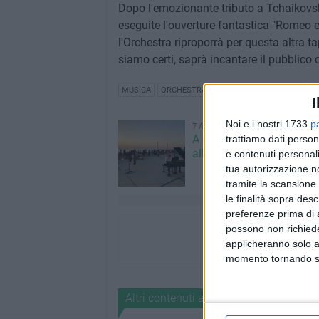
Dopo l'emozionante tributo a Tchaikovs
eseguite l'ouverture fantastica "Romeo e 
l'Orchestra riproporrà per questa altra t
siamo certi, saprà incantare il pubblic
MUSICA
ORCHESTRA METROPOLITANA DI BARI
I
Noi e i nostri 1733
p
7 AGOSTO 2026
A Giovinazzo c'è il Conce
trattiamo dati person
all'Alba
e contenuti personali
tua autorizzazione no
tramite la scansione 
le finalità sopra des
preferenze prima di 
possono non richieder
applicheranno solo a
momento tornando su 
Altri contenuti a tema