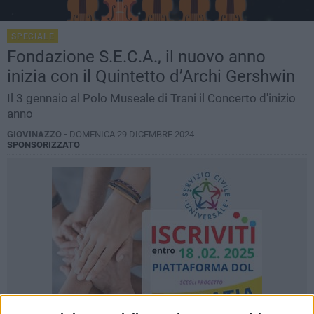
SPECIALE
Fondazione S.E.C.A., il nuovo anno
inizia con il Quintetto d’Archi Gershwin
Il 3 gennaio al Polo Museale di Trani il Concerto d'inizio
anno
GIOVINAZZO -
DOMENICA 29 DICEMBRE 2024
SPONSORIZZATO