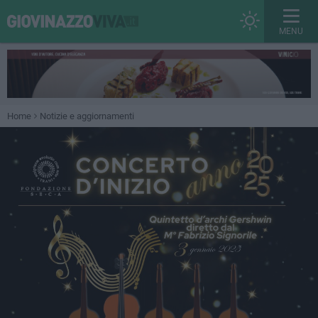
MENU
Home
Notizie e aggiornamenti