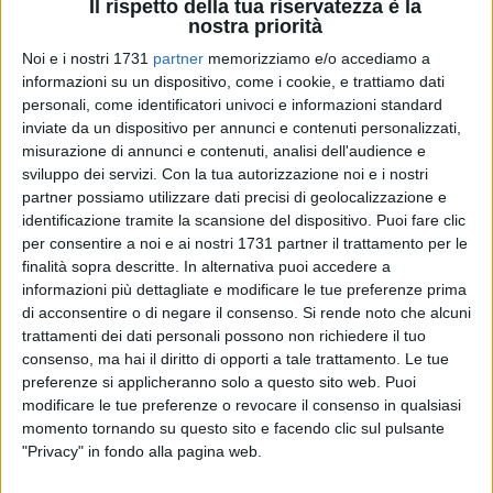
Il rispetto della tua riservatezza è la
nostra priorità
Noi e i nostri 1731
partner
memorizziamo e/o accediamo a
informazioni su un dispositivo, come i cookie, e trattiamo dati
12
personali, come identificatori univoci e informazioni standard
inviate da un dispositivo per annunci e contenuti personalizzati,
Il
Concerto d'inizio anno
organizzato dalla
Fondazione
misurazione di annunci e contenuti, analisi dell'audience e
S.E.C.A.
il
3 gennaio alle ore 20:30
si preannuncia come un
sviluppo dei servizi.
Con la tua autorizzazione noi e i nostri
evento straordinario e imperdibile, perfetto per accogliere il
partner possiamo utilizzare dati precisi di geolocalizzazione e
nuovo anno all'insegna della grande musica. In concerto, il
identificazione tramite la scansione del dispositivo. Puoi fare clic
"
Quintetto d'Archi Gershwin
" che ci accompagnerà in un
per consentire a noi e ai nostri 1731 partner il trattamento per le
meraviglioso viaggio sonoro attraverso le diverse tradizioni
finalità sopra descritte. In alternativa puoi accedere a
informazioni più dettagliate e modificare le tue preferenze prima
musicali europee, esplorando l'essenza della danza
di acconsentire o di negare il consenso.
Si rende noto che alcuni
popolare, da Vienna all'Italia, passando per il cuore
trattamenti dei dati personali possono non richiedere il tuo
dell'Europa centrale.
consenso, ma hai il diritto di opporti a tale trattamento. Le tue
preferenze si applicheranno solo a questo sito web. Puoi
Il programma musicale sarà gioioso e vivace, ma a volte
modificare le tue preferenze o revocare il consenso in qualsiasi
anche contemplativo, con composizioni della dinastia
momento tornando su questo sito e facendo clic sul pulsante
Strauss. Dal Valzer alla Polka, le musiche viennesi saranno
"Privacy" in fondo alla pagina web.
interpretate in modo egregio da musicisti di altissimo livello