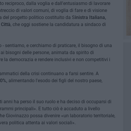
o reciproco, dalla voglia e dall'entusiasmo di lavorare
treccio di valori comuni, di voglia di fare e di visione
 del progetto politico costituito da S
inistra Italiana,
Città
, che oggi sostiene la candidatura a sindaco di
o - sentiamo, e cerchiamo di praticare, il bisogno di una
 ai bisogni delle persone, animata da spirito di
re la democrazia e rendere inclusivi e non competitivi i
rammatici della crisi continuano a farsi sentire. A
30%,
alimentando l'esodo dei figli del nostro paese,
ti anni ha perso il suo ruolo e ha deciso di occuparsi di
drammi principali». E tutto ciò è accaduto a livello
he Giovinazzo possa divenire «un laboratorio territoriale,
ra politica attenta ai valori sociali».