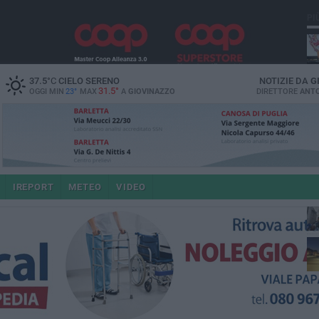
PI
37.5
°C
CIELO SERENO
NOTIZIE DA
G
31.5°
OGGI MIN
23°
MAX
A
GIOVINAZZO
DIRETTORE
ANTO
po
IREPORT
METEO
VIDEO
4 a