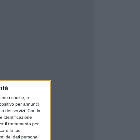
ità
ome i cookie, e
spositivo per annunci
o dei servizi.
Con la
e identificazione
er il trattamento per
icare le tue
ti dei dati personali