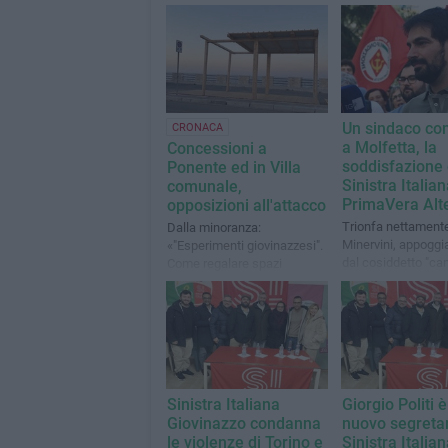
Un sindaco co
CRONACA
a Molfetta, la
Concessioni a
soddisfazione 
Ponente ed in Villa
Sinistra Italian
comunale,
PrimaVera Alt
opposizioni all'attacco
Trionfa nettament
Dalla minoranza:
Minervini, appoggi
«"Esperimenti giovinazzesi".
dal cosiddetto "ca
Come regalare spazi
pubblici oggi per le elezioni
domani»
Sinistra Italiana
Giorgio Politi è 
Giovinazzo condanna
nuovo segretar
le violenze di Torino e
Sinistra Italia