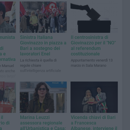
munista
Sinistra Italiana
Il centrosinistra di
Giovinazzo in piazza a
Giovinazzo per il "NO"
di
Bari a sostegno dei
al referendum
a e
lavoratori Enel
costituzionale
ernativa
La richiesta è quella di
Appuntamento venerdì 13
regole chiare
marzo in Sala Marano
e Manuel
sull'intelligenza artificiale
ato anche
mpo largo"
il
Marina Leuzzi
Vicenda chiavi di Bari
io di
assessora regionale
a Francesca
na
all'Urbanistica e Casa:
Albanese, interviene il