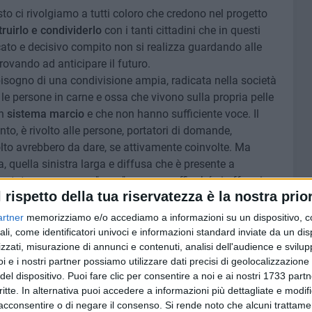
sto ci rivolgiamo a tutti coloro che credono nel progetto
truirlo e condividerlo
con i tanti cittadini che in questi
ato e decisivo compito non si realizza guardando alle
provando ad anticipare il futuro.
bisogno di una condivisione ampia, radicata nella società
le persone in carne e ossa che vivono sulla propria pelle
n
sistema marcio
e che non hanno sufficiente voce. Il
nto, è rivolto alle persone, portatori di domande,
olto avrebbero da dare, se attivamente coinvolte. Ma
a, quella sinistra larga e diffusa che è presente a
entata e senza una "casa" comune, affinché si affermi
l rispetto della tua riservatezza è la nostra prior
 sì che i temi sociali tornino ad avere un ruolo centrale e
esto
Ora è il momento di Unire le forze
».
artner
memorizziamo e/o accediamo a informazioni su un dispositivo, c
ali, come identificatori univoci e informazioni standard inviate da un di
zzati, misurazione di annunci e contenuti, analisi dell'audience e svilupp
 una netta distanza con la sinistra più tradizionale,
i e i nostri partner possiamo utilizzare dati precisi di geolocalizzazione 
vinazzo. «A partire dal
12 gennaio -
continuano -
del dispositivo. Puoi fare clic per consentire a noi e ai nostri 1733 partn
e il nostro programma, che sarà presentato pubblicamente
critte. In alternativa puoi accedere a informazioni più dettagliate e modif
he sostiene Daniele de Gennaro. Un processo partecipato
acconsentire o di negare il consenso.
Si rende noto che alcuni trattamen