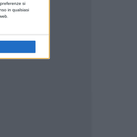
 preferenze si
nso in qualsiasi
 web.