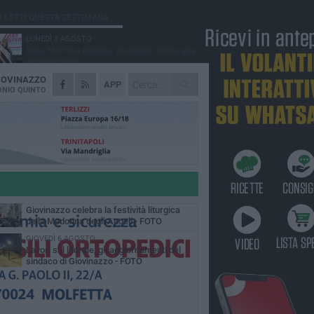
Ù LETTI QUESTA SETTIMANA
LUNEDÌ 3 AGOSTO
Miss Mamma Italiana: premiata anche una
giovinazzese
IOVINAZZO
MARTEDÌ 4 AGOSTO
APP
Liquidi oleosi sul litorale di Giovinazzo,
NIO QUINTO
rimossa macchia di idrocarburi
MERCOLEDÌ 5 AGOSTO
Problemi raccolta plastica in Puglia:
l'assessora Ciliento prova a spegnere le
lemiche
LUNEDÌ 3 AGOSTO
«Giovinazzo, a che punto siamo?»:
PrimaVera Alternativa traccia il bilancio di
nni di Sollecito
MARTEDÌ 4 AGOSTO
Giovinazzo celebra la festività liturgica
della Madonna degli Angeli - FOTO
GIOVEDÌ 6 AGOSTO
Lavori sul litorale, gli aggiornamenti del
sindaco di Giovinazzo - FOTO