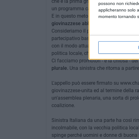
che è la prima grande innovazione e occa
possono non richieder
un programma calato dall'alto e distacca
applicheranno solo a
E in questo metodo innovativo - è la sot
momento tornando su 
giovinazzese abbia moltissimo da offri
Consideriamo il programma partecipato 
partecipativo basato su forme innovativ
con il modo attuale di fare politica. Nuov
politica locale, che si è distinta negli ul
Ci facciamo promotori - è la chiosa - del
plurale.
Una sinistra che ritorna a partir
L'appello può essere firmato su www.chan
giovinazzese-unita ed al termine della ra
un'assemblea plenaria, una sorta di pro
coalizione.
Sinistra Italiana da una parte ha così r
incolmabile, con la vecchia politica local
spinge perché uomini e donne di buona vo