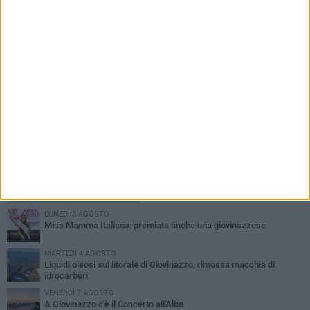
PIÙ LETTI QUESTA SETTIMANA
LUNEDÌ 3 AGOSTO
Miss Mamma Italiana: premiata anche una giovinazzese
MARTEDÌ 4 AGOSTO
Liquidi oleosi sul litorale di Giovinazzo, rimossa macchia di
idrocarburi
VENERDÌ 7 AGOSTO
A Giovinazzo c'è il Concerto all'Alba