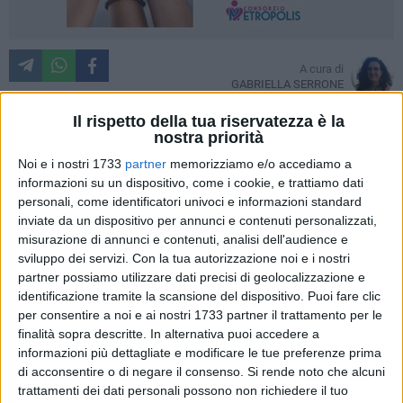
A cura di
GABRIELLA SERRONE
Il rispetto della tua riservatezza è la
nostra priorità
Ad un mese dalla prematura scomparsa di Monsignor Luigi
Noi e i nostri 1733
partner
memorizziamo e/o accediamo a
Martella emergono alcuni suoi scritti che delineano il
informazioni su un dispositivo, come i cookie, e trattiamo dati
percorso di vita e di fede del Vescovo della Diocesi di
personali, come identificatori univoci e informazioni standard
inviate da un dispositivo per annunci e contenuti personalizzati,
Molfetta, Ruvo, Giovinazzo e Terlizzi.
misurazione di annunci e contenuti, analisi dell'audience e
sviluppo dei servizi.
Con la tua autorizzazione noi e i nostri
Come un manoscritto del 7 febbraio del 2008 (scaricabile
partner possiamo utilizzare dati precisi di geolocalizzazione e
dal sito
www.donginomartella.it
), in cui è custodito il vero
identificazione tramite la scansione del dispositivo. Puoi fare clic
testamento spirituale di Don Gino. Domani, al termine della
per consentire a noi e ai nostri 1733 partner il trattamento per le
messa di trigesimo, che sarà celebrata da monsignor Arturo
finalità sopra descritte. In alternativa puoi accedere a
Aiello, Vescovo di Teano-Calvi ed amico intimo di Don Gino,
informazioni più dettagliate e modificare le tue preferenze prima
di acconsentire o di negare il consenso.
Si rende noto che alcuni
nella Cattedrale di Molfetta alle ore 19.30, il testo sarà
trattamenti dei dati personali possono non richiedere il tuo
distribuito insieme ad uno speciale del settimanale "Luce e