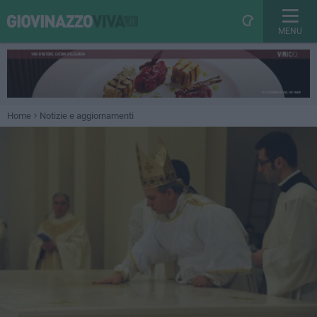
MENU
Home
Notizie e aggiornamenti