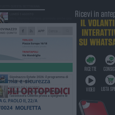
Ù LETTI QUESTA SETTIMANA
LUNEDÌ 3 AGOSTO
Miss Mamma Italiana: premiata anche una
giovinazzese
IOVINAZZO
VENERDÌ 7 AGOSTO
APP
A Giovinazzo c'è il Concerto all'Alba
NIO QUINTO
MARTEDÌ 4 AGOSTO
Liquidi oleosi sul litorale di Giovinazzo,
rimossa macchia di idrocarburi
GIOVEDÌ 6 AGOSTO
Lavori sul litorale, gli aggiornamenti del
sindaco di Giovinazzo - FOTO
SABATO 8 AGOSTO
Giovinazzo Estate 2026: il programma di
sabato 8 agosto
MERCOLEDÌ 5 AGOSTO
Problemi raccolta plastica in Puglia:
l'assessora Ciliento prova a spegnere le
lemiche