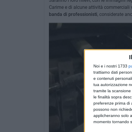
Saranno i loro rilievi, con le immagini r
Carime e di alcune attività commerciali 
banda di professionisti
, considerate anc
I
Noi e i nostri 1733
p
trattiamo dati person
e contenuti personali
tua autorizzazione no
tramite la scansione 
le finalità sopra des
preferenze prima di 
possono non richieder
applicheranno solo a
momento tornando su 