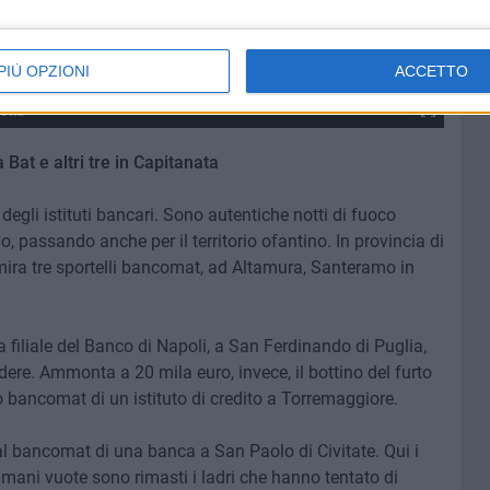
PIÙ OPZIONI
ACCETTO
otta
a Bat e altri tre in Capitanata
i degli istituti bancari. Sono autentiche notti di fuoco
o, passando anche per il territorio ofantino. In provincia di
i mira tre sportelli bancomat, ad Altamura, Santeramo in
 filiale del Banco di Napoli, a San Ferdinando di Puglia,
odere. Ammonta a 20 mila euro, invece, il bottino del furto
o bancomat di un istituto di credito a Torremaggiore.
al bancomat di una banca a San Paolo di Civitate. Qui i
 mani vuote sono rimasti i ladri che hanno tentato di