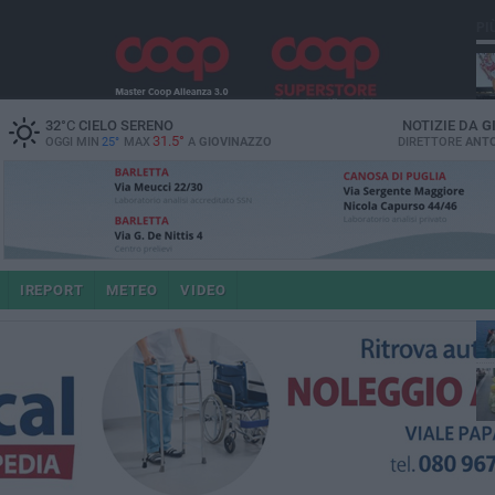
PI
32
°C
CIELO SERENO
NOTIZIE DA
G
31.5°
OGGI MIN
25°
MAX
A
GIOVINAZZO
DIRETTORE
ANTO
IREPORT
METEO
VIDEO
po