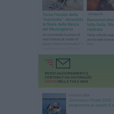
Torna l'incubo della
ATTUALITÀ
"marmotta": devastata
Bancomat blocc
la filiale della Banca
tutta Italia. Si
del Mezzogiorno
rientrata
Un commando ha preso di
Tante criticità seg
mira l'istituto di credito di
anche nelle transaz
piazza Vittorio Emanuele II. I
POS
Carabinieri sono sulle tracce
dei fuggitivi
RICEVI AGGIORNAMENTI E
CONTENUTI DA GIOVINAZZO
GRATIS
NELLA TUA E-MAIL
8 AGOSTO 2026
Giovinazzo Estate 2026: i
programma di sabato 8 