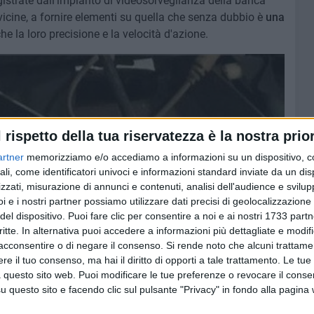
egistrate dall'impianto di videosorveglianza della banca
vicine, a fornire elementi su quella che senza dubbio è
una
he la loro precisione e la velocità d'azione.
l rispetto della tua riservatezza è la nostra prior
artner
memorizziamo e/o accediamo a informazioni su un dispositivo, c
ali, come identificatori univoci e informazioni standard inviate da un di
zzati, misurazione di annunci e contenuti, analisi dell'audience e svilupp
i e i nostri partner possiamo utilizzare dati precisi di geolocalizzazione 
del dispositivo. Puoi fare clic per consentire a noi e ai nostri 1733 partn
critte. In alternativa puoi accedere a informazioni più dettagliate e modif
acconsentire o di negare il consenso.
Si rende noto che alcuni trattamen
e il tuo consenso, ma hai il diritto di opporti a tale trattamento. Le tue
 questo sito web. Puoi modificare le tue preferenze o revocare il conse
questo sito e facendo clic sul pulsante "Privacy" in fondo alla pagina