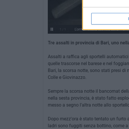
L'ormai rodata tecnica della marm
1
/
1
Tre assalti in provincia di Bari, uno nell
Assalti a raffica agli sportelli automatic
quelle trascorse nel barese e nel foggian
Bari, la scorsa notte, sono stati presi d
Colle e Giovinazzo.
Sempre la scorsa notte il bancomat della
nella sesta provincia, è stato fatto espl
messo a segno l'altra notte allo sportell
Dopo mezz'ora è stato tentato un furto 
ladri sono fuggiti senza bottino, come a