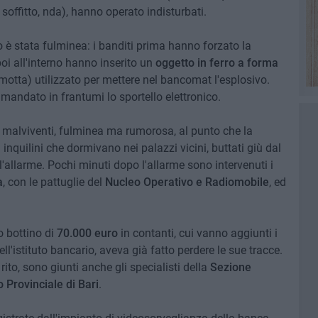
 soffitto, nda), hanno operato indisturbati.
è stata fulminea: i banditi prima hanno forzato la
oi all'interno hanno inserito un
oggetto in ferro a forma
otta) utilizzato per mettere nel bancomat l'esplosivo.
mandato in frantumi lo sportello elettronico.
i malviventi, fulminea ma rumorosa, al punto che la
inquilini che dormivano nei palazzi vicini, buttati giù dal
l'allarme. Pochi minuti dopo l'allarme sono intervenuti i
a
, con le pattuglie del
Nucleo Operativo e Radiomobile
, ed
ro bottino di
70.000 euro
in contanti, cui vanno aggiunti i
l'istituto bancario, aveva già fatto perdere le sue tracce.
rito, sono giunti anche gli specialisti della
Sezione
 Provinciale di Bari
.