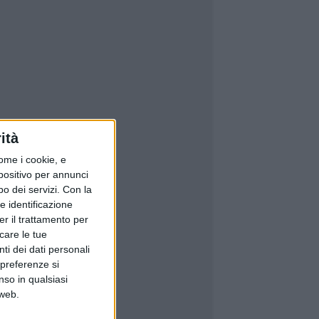
ità
ome i cookie, e
spositivo per annunci
o dei servizi.
Con la
e identificazione
er il trattamento per
icare le tue
ti dei dati personali
 preferenze si
nso in qualsiasi
 web.