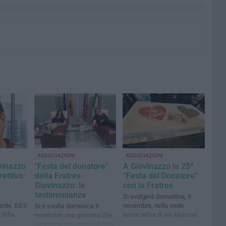
ASSOCIAZIONI
ASSOCIAZIONI
vinazzo
"Festa del donatore"
A Giovinazzo la 25ª
ettivo:
della Fratres
“Festa del Donatore”
Giovinazzo: le
con la Fratres
testimonianze
Si svolgerà domattina, 9
nte. Ed il
novembre, nella sede
Si è svolta domenica 9
 Villa
associativa di via Marconi
novembre una giornata che
ha trasmesso emozioni forti