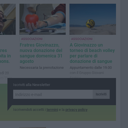
ASSOCIAZIONI
ASSOCIAZIONI
Fratres Giovinazzo,
A Giovinazzo un
tres
nuova donazione del
torneo di beach volley
ita in
sangue domenica 31
per parlare di
mons.
agosto
donazione di sangue
Necessaria la prenotazione
Appuntamento dalle 19.00
con il Gruppo Giovani
dì 20
Fratres
ium "Don
Iscriviti alla Newsletter
Iscriviti
Iscrivendoti accetti i
termini
e la
privacy policy