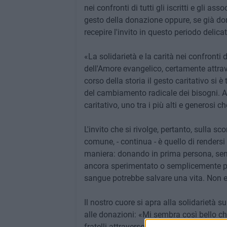
nei confronti di tutti gli iscritti e gli a
gesto della donazione oppure, se già don
recepire l'invito in questo periodo delicat
«La solidarietà e la carità nei confronti 
dell'Amore evangelico, certamente attra
corso della storia il gesto caritativo si 
del cambiamento radicale dei bisogni. A
caritativo, uno tra i più alti e generosi c
L'invito che si rivolge, pertanto, sulla sc
comune, - continua - è quello di rendersi
maniera: donando in prima persona, sens
ancora sperimentato o semplicemente pa
sangue potrebbe salvare una vita. Non e
Il nostro cuore si apra alla solidarietà 
alle donazioni: «Mi sembra così bello ch
fratelli attraverso la donazione del sang