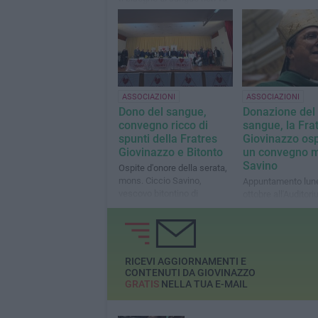
in vacanza!"
ASSOCIAZIONI
ASSOCIAZIONI
Dono del sangue,
Donazione del
convegno ricco di
sangue, la Fra
spunti della Fratres
Giovinazzo osp
Giovinazzo e Bitonto
un convegno 
Savino
Ospite d'onore della serata,
mons. Ciccio Savino,
Appuntamento lune
vescovo bitontino di
ottobre all'Auditor
Cassano allo Jonio
Tonino Bello"
RICEVI AGGIORNAMENTI E
CONTENUTI DA GIOVINAZZO
GRATIS
NELLA TUA E-MAIL