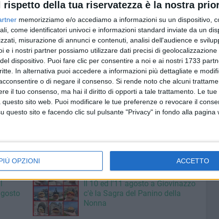
l rispetto della tua riservatezza è la nostra prior
ga della donazione davvero vale un altare; la sacca del
artner
memorizziamo e/o accediamo a informazioni su un dispositivo, c
ali, come identificatori univoci e informazioni standard inviate da un di
zzati, misurazione di annunci e contenuti, analisi dell'audience e svilupp
a sangue organizzate a Giovinazzo: «Che siate donatori
i e i nostri partner possiamo utilizzare dati precisi di geolocalizzazione 
ale Arbore - donate nella mattinata di domani o il prossimo
del dispositivo. Puoi fare clic per consentire a noi e ai nostri 1733 partn
della Fratres dalle ore 08.00 alle ore 11.00. Possono
critte. In alternativa puoi accedere a informazioni più dettagliate e modif
acconsentire o di negare il consenso.
Si rende noto che alcuni trattamen
mai fatto prima».
e il tuo consenso, ma hai il diritto di opporti a tale trattamento. Le tue
 questo sito web. Puoi modificare le tue preferenze o revocare il conse
evole valore civico ed etico, un gesto di grande generosità,
questo sito e facendo clic sul pulsante "Privacy" in fondo alla pagina
. Un gesto di grande generosità, che permette di salvare
PIÙ OPZIONI
ACCETTO
8 AGOSTO 2026
l
Il 10 ed l'11 agosto a Giovinazzo
agosto
c'è la Sagra del Panino della
Nonna