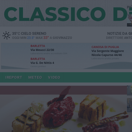
PI
35
°C
CIELO SERENO
NOTIZIE DA
G
33°
OGGI MIN
23.5°
MAX
A
GIOVINAZZO
DIRETTORE
ANTO
IREPORT
METEO
VIDEO
po
4 a