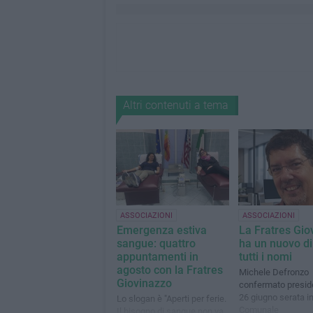
Altri contenuti a tema
ASSOCIAZIONI
ASSOCIAZIONI
Emergenza estiva
La Fratres Gio
sangue: quattro
ha un nuovo dir
appuntamenti in
tutti i nomi
agosto con la Fratres
Michele Defronzo
Giovinazzo
confermato preside
26 giugno serata in
Lo slogan è "Aperti per ferie.
Comunale
Il bisogno di sangue non va