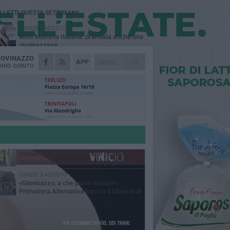
Ù LETTI QUESTA SETTIMANA
LUNEDÌ 3 AGOSTO
Miss Mamma Italiana: premiata anche una
giovinazzese
IOVINAZZO
MARTEDÌ 4 AGOSTO
APP
Liquidi oleosi sul litorale di Giovinazzo,
NIO QUINTO
rimossa macchia di idrocarburi
VENERDÌ 7 AGOSTO
A Giovinazzo c'è il Concerto all'Alba
GIOVEDÌ 6 AGOSTO
Lavori sul litorale, gli aggiornamenti del
sindaco di Giovinazzo - FOTO
MERCOLEDÌ 5 AGOSTO
Problemi raccolta plastica in Puglia:
l'assessora Ciliento prova a spegnere le
lemiche
LUNEDÌ 3 AGOSTO
«Giovinazzo, a che punto siamo?»:
PrimaVera Alternativa traccia il bilancio di
nni di Sollecito