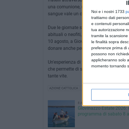
I
una comunione, non è enfasi, ma la letti
Noi e i nostri 1733
p
sangue vale un calice».
trattiamo dati person
e contenuti personali
Due le giornate straordinarie di raccolt
tua autorizzazione no
abituali o neofiti, - è l'appello di Pasqu
tramite la scansione 
10 agosto, a Giovinazzo, presso la sede 
le finalità sopra des
preferenze prima di 
donare anche persone che non lo hanno 
possono non richieder
applicheranno solo a
Un'esperienza di vera solidarietà, di not
momento tornando su 
che permette di salvare tante vite umane
tante vite.
AZIONE CATTOLICA
FRATRES GIOVINAZZO
8 AGOSTO 2026
Giovinazzo Estate 2026: i
programma di sabato 8 