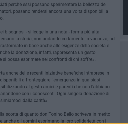
ssociati perché essi possano sperimentare la bellezza del
atori, possano rendersi ancora una volta disponibili a
o.
dei bisognosi - si legge in una nota - forma più alta
versano la storia, non andando certamente in vacanza; nel
è trasformato in base anche alle esigenze della società e
nche la donazione, infatti, rappresenta un gesto
he si possa esprimere nei confronti di chi soffre».
orta anche delle recenti iniziative benefiche intraprese in
 disponibili a fronteggiare l'emergenza in qualsiasi
ibilizzando al gesto amici e parenti che non l'abbiano
rlandone con i conoscenti. Ogni singola donazione di
simiamoci dalla carità».
sulla scorta di quanto don Tonino Bello scriveva in merito
e anche gli uomini esprimano la loro solidarietà con i
ue, è un gesto che vale una consacrazione, è un offertorio,