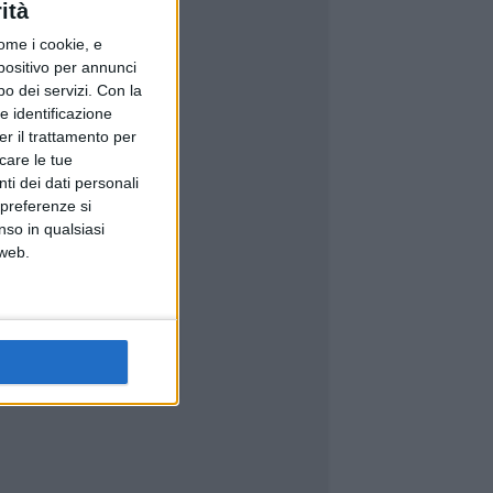
ità
ome i cookie, e
spositivo per annunci
o dei servizi.
Con la
e identificazione
er il trattamento per
icare le tue
ti dei dati personali
 preferenze si
nso in qualsiasi
 web.