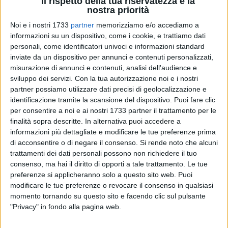
Il rispetto della tua riservatezza è la
nostra priorità
4
A cura di
Noi e i nostri 1733
partner
memorizziamo e/o accediamo a
GIANLUCA BATTISTA
informazioni su un dispositivo, come i cookie, e trattiamo dati
personali, come identificatori univoci e informazioni standard
inviate da un dispositivo per annunci e contenuti personalizzati,
misurazione di annunci e contenuti, analisi dell'audience e
Sono arrivati da qualche ora i dati definitivi di Giovinazzo
sviluppo dei servizi.
Con la tua autorizzazione noi e i nostri
rispetto all'elezione del Presidente della Regione Puglia.
partner possiamo utilizzare dati precisi di geolocalizzazione e
La vittoria di
Michele Emiliano
, candidato del centrosinistra,
identificazione tramite la scansione del dispositivo. Puoi fare clic
per consentire a noi e ai nostri 1733 partner il trattamento per le
appoggiato da tutte le opposizioni cittadine e da diversi
finalità sopra descritte. In alternativa puoi accedere a
settori della maggioranza, è apparsa nettissima. Il
informazioni più dettagliate e modificare le tue preferenze prima
Governatore uscente ha raccolto il
58,67%
dei voti, contro il
di acconsentire o di negare il consenso.
Si rende noto che alcuni
30,19% di Raffaele Fitto, candidato del centrodestra unitario,
trattamenti dei dati personali possono non richiedere il tuo
in loco sostenuto da Forza Italia, da Fratelli d'Italia e da
consenso, ma hai il diritto di opporti a tale trattamento. Le tue
segmenti della maggioranza a Palazzo di Città.
preferenze si applicheranno solo a questo sito web. Puoi
modificare le tue preferenze o revocare il consenso in qualsiasi
momento tornando su questo sito e facendo clic sul pulsante
Terza Antonella Laricchia, candidata del MoVimento 5 Stelle
"Privacy" in fondo alla pagina web.
e della lista Puglia Futura, che ha ottenuto l'8,86% delle
preferenze. Seguono Ivan Scalfarotto di Italia Viva, +Europa