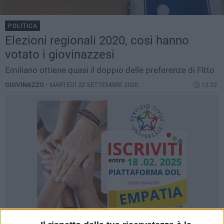
POLITICA
Elezioni regionali 2020, così hanno
votato i giovinazzesi
Emiliano ottiene quasi il doppio delle preferenze di Fitto
GIOVINAZZO -
MARTEDÌ 22 SETTEMBRE 2020
13.32