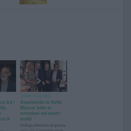
EVENTI E CULTURA
ro tra i
Aspettando la Notte
lla
Bianca: tutte le
o
emozioni nei nostri
rza di
scatti
Prologo all'evento di questa
sera che richiamerà gente
ese