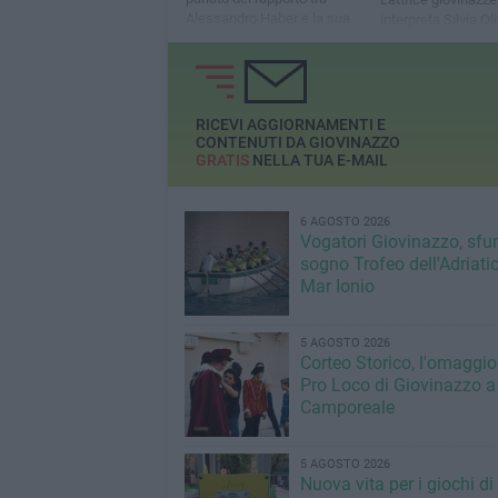
Alessandro Haber e la sua
interpreta Silvia Oli
unica figlia
Stasera in onda su
RICEVI AGGIORNAMENTI E
CONTENUTI DA GIOVINAZZO
GRATIS
NELLA TUA E-MAIL
6 AGOSTO 2026
Vogatori Giovinazzo, sfu
sogno Trofeo dell'Adriatic
Mar Ionio
5 AGOSTO 2026
Corteo Storico, l'omaggio
Pro Loco di Giovinazzo a
Camporeale
5 AGOSTO 2026
Nuova vita per i giochi di