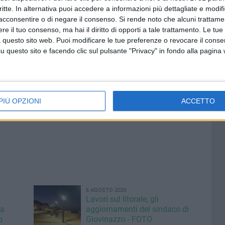
critte. In alternativa puoi accedere a informazioni più dettagliate e modif
 lasciato i suoi affetti, prima fra tutte mamma Orsola.
acconsentire o di negare il consenso.
Si rende noto che alcuni trattamen
e il tuo consenso, ma hai il diritto di opporti a tale trattamento. Le tue
te Bianca della Poesia"
, rassegna letteraria che apre gli
 questo sito web. Puoi modificare le tue preferenze o revocare il conse
questo sito e facendo clic sul pulsante "Privacy" in fondo alla pagina
ite di "Cinematografo", la trasmissione di Rai 1
ci recensiscono da vicino personaggi e trame dei film.
PIÙ OPZIONI
ACCETTO
6 AGOSTO 2026
Lavori sul litorale, gli
la
aggiornamenti del sindaco di
o
Giovinazzo - FOTO