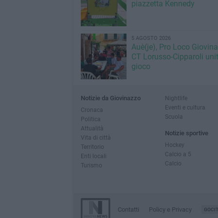
piazzetta Kennedy
5 AGOSTO 2026
Auè(je), Pro Loco Giovin
CT Lorusso-Cipparoli unit
gioco
Notizie da Giovinazzo
Nightlife
Eventi e cultura
Cronaca
Scuola
Politica
Attualità
Notizie sportive
Vita di città
Hockey
Territorio
Calcio a 5
Enti locali
Calcio
Turismo
Contatti
Policy e Privacy
GOCI