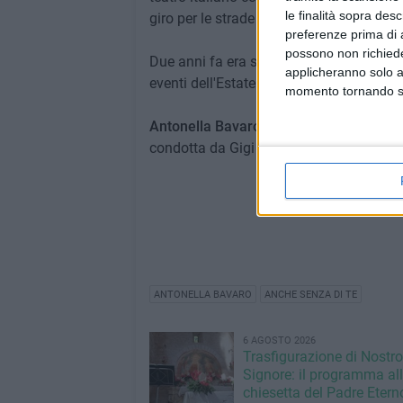
le finalità sopra des
giro per le strade di Giovinazzo, dove ha
preferenze prima di 
possono non richieder
Due anni fa era stata madrina della
"Not
applicheranno solo a
eventi dell'Estate Giovinazzese.
momento tornando su 
Antonella Bavaro
sarà prossimamente osp
condotta da Gigi Marzullo, in cui i criti
ANTONELLA BAVARO
ANCHE SENZA DI TE
6 AGOSTO 2026
Trasfigurazione di Nostro
Signore: il programma al
chiesetta del Padre Etern