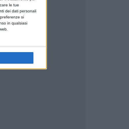
icare le tue
ti dei dati personali
 preferenze si
nso in qualsiasi
 web.