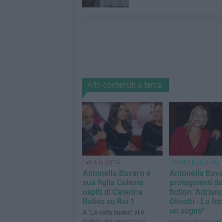
Altri contenuti a tema
VITA DI CITTÀ
EVENTI E CULTURA
Antonella Bavaro e
Antonella Bava
sua figlia Celeste
protagonisti de
ospiti di Caterina
fiction "Adrian
Balivo su Rai 1
Olivetti - La fo
un sogno"
A "La volta buona" si è
parlato del rapporto tra
L'attrice giovinazz