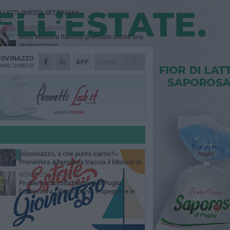
Ù LETTI QUESTA SETTIMANA
LUNEDÌ 3 AGOSTO
Miss Mamma Italiana: premiata anche una
giovinazzese
IOVINAZZO
MARTEDÌ 4 AGOSTO
APP
Liquidi oleosi sul litorale di Giovinazzo,
NIO QUINTO
rimossa macchia di idrocarburi
VENERDÌ 31 LUGLIO
Al via domani "Notti di Stelle 2026": tra il
mito di Mina, la comicità di Uccio De Santis
l ritmo del Salento
VENERDÌ 31 LUGLIO
"Officina Handmade", a Giovinazzo apre la
mostra dedicata all'arte del fatto a mano
LUNEDÌ 3 AGOSTO
«Giovinazzo, a che punto siamo?»:
PrimaVera Alternativa traccia il bilancio di
nni di Sollecito
MERCOLEDÌ 5 AGOSTO
Problemi raccolta plastica in Puglia:
l'assessora Ciliento prova a spegnere le
lemiche