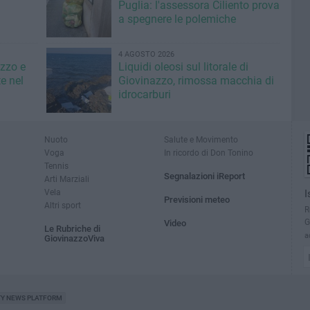
Puglia: l'assessora Ciliento prova
a spegnere le polemiche
4 AGOSTO 2026
azzo e
Liquidi oleosi sul litorale di
e nel
Giovinazzo, rimossa macchia di
idrocarburi
Nuoto
Salute e Movimento
Voga
In ricordo di Don Tonino
Tennis
Segnalazioni iReport
Arti Marziali
Vela
I
Previsioni meteo
Altri sport
R
G
Video
Le Rubriche di
a
GiovinazzoViva
TY NEWS PLATFORM