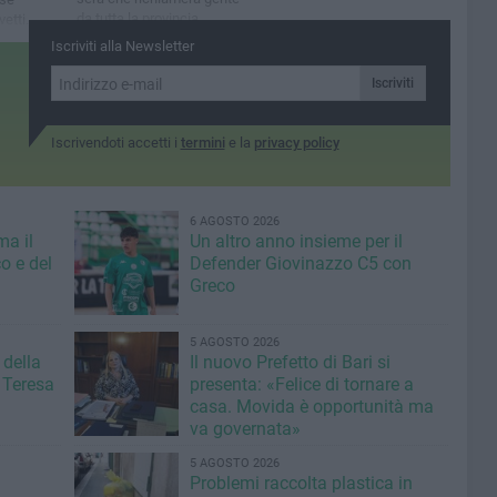
da tutta la provincia
vetti.
 Rai 1
Iscriviti alla Newsletter
Iscriviti
Iscrivendoti accetti i
termini
e la
privacy policy
6 AGOSTO 2026
ma il
Un altro anno insieme per il
o e del
Defender Giovinazzo C5 con
Greco
5 AGOSTO 2026
 della
Il nuovo Prefetto di Bari si
 Teresa
presenta: «Felice di tornare a
casa. Movida è opportunità ma
va governata»
5 AGOSTO 2026
Problemi raccolta plastica in