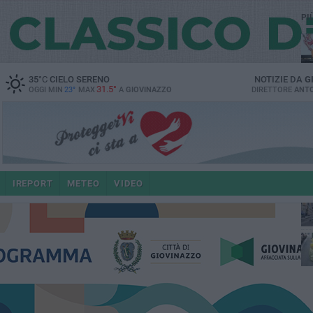
PI
35
°C
CIELO SERENO
NOTIZIE DA
G
31.5°
OGGI MIN
23°
MAX
A
GIOVINAZZO
DIRETTORE
ANTO
e i
IREPORT
METEO
VIDEO
4 a
po