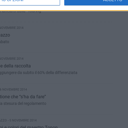
raverso la poesia
 lanciato dalla “Touring”
 NOVEMBRE 2014
nazzo
sabato
 NOVEMBRE 2014
ne della raccolta
ggiungere da subito il 60% della differenziata
 6 NOVEMBRE 2014
tione che “s'ha da fare”
la stesura del regolamento
ZZO - 5 NOVEMBRE 2014
ni e colori del maestro Tonon