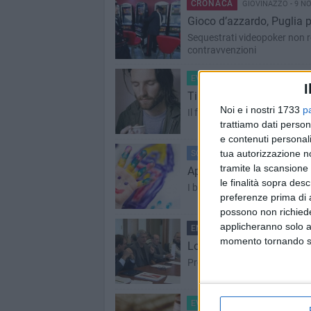
CRONACA
GIOVINAZZO - 9 N
Gioco d’azzardo, Puglia p
Sequestrati videopoker non reg
contravvenzioni
EVENTI E CULTURA
GIOVINA
I
Time Zones per una serat
Noi e i nostri 1733
p
Il festival delle musiche poss
trattiamo dati person
e contenuti personali
tua autorizzazione no
SCUOLA
GIOVINAZZO - 8 NOV
tramite la scansione 
Apprendimento e inclusio
le finalità sopra des
I bisogni speciali dei ragazzi 
preferenze prima di 
possono non richieder
applicheranno solo a
ENTI LOCALI
GIOVINAZZO - 
momento tornando su 
Lotta alle mafie, ora c’è 
Presentato il testo su "Legal
EVENTI E CULTURA
GIOVINA