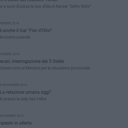
a a suon di pizza la sua sfida in Rai per “Detto fatto”
VEMBRE 2014
è anche il Gal “Fior d’Olivi”
lle nostre aziende
VEMBRE 2014
Insegnanti di sostegno precari, interrogazione dei 5 Stelle
hiesto lumi al Ministro per la situazione provinciale
 4 NOVEMBRE 2014
 “La relazione umana oggi”
iti presso la sala San Felice
 NOVEMBRE 2014
pestri in allerta