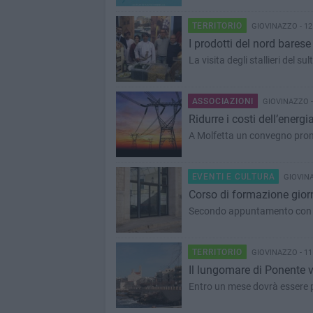
TERRITORIO
GIOVINAZZO - 1
I prodotti del nord bare
ASSOCIAZIONI
GIOVINAZZO -
Ridurre i costi dell’energi
A Molfetta un convegno prom
EVENTI E CULTURA
GIOVINA
Corso di formazione giorn
Secondo appuntamento con il 
TERRITORIO
GIOVINAZZO - 1
Il lungomare di Ponente v
Entro un mese dovrà essere p