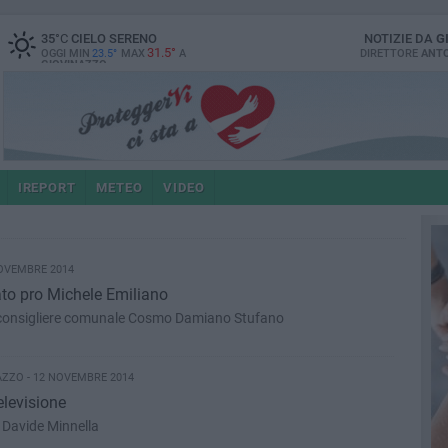
35
°C
CIELO SERENO
NOTIZIE DA
G
31.5°
OGGI MIN
23.5°
MAX
A
DIRETTORE
ANTO
GIOVINAZZO
IREPORT
METEO
VIDEO
OVEMBRE 2014
ato pro Michele Emiliano
l consigliere comunale Cosmo Damiano Stufano
ZZO - 12 NOVEMBRE 2014
elevisione
i Davide Minnella