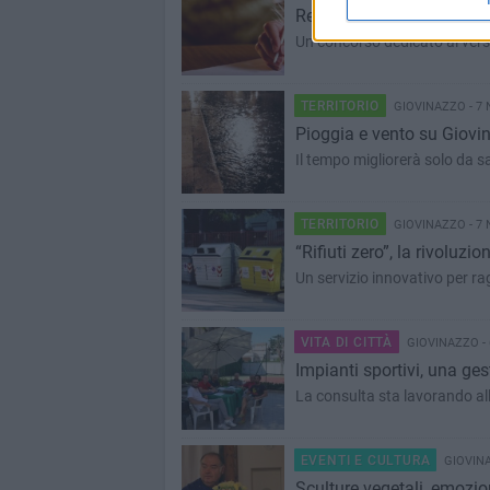
Recuperare il dialetto att
Un concorso dedicato ai versi
TERRITORIO
GIOVINAZZO - 7
Pioggia e vento su Giovi
Il tempo migliorerà solo da 
TERRITORIO
GIOVINAZZO - 7
“Rifiuti zero”, la rivoluzio
Un servizio innovativo per ra
VITA DI CITTÀ
GIOVINAZZO -
Impianti sportivi, una ges
La consulta sta lavorando al
EVENTI E CULTURA
GIOVINA
Sculture vegetali, emozio