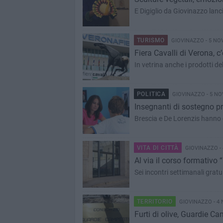
E Digiglio da Giovinazzo lanci
TURISMO
GIOVINAZZO - 5 NO
Fiera Cavalli di Verona, c’
In vetrina anche i prodotti de
POLITICA
GIOVINAZZO - 5 NO
Brescia e De Lorenzis hanno c
VITA DI CITTÀ
GIOVINAZZO -
Al via il corso formativo
Sei incontri settimanali gratu
TERRITORIO
GIOVINAZZO - 4
Furti di olive, Guardie Cam