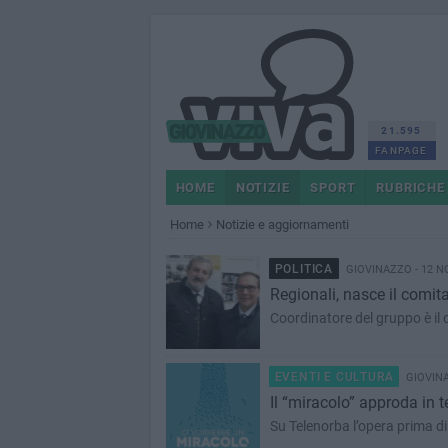
21.595
FANPAGE
HOME
NOTIZIE
SPORT
RUBRICHE
Home
Notizie e aggiornamenti
POLITICA
GIOVINAZZO - 12 N
Regionali, nasce il comit
Coordinatore del gruppo è i
EVENTI E CULTURA
GIOVINA
Il “miracolo” approda in t
Su Telenorba l’opera prima d