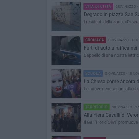
VITA DI CITTÀ
GIOVINAZZO -
Degrado in piazza San S
I residenti della zona: «Di se
CRONACA
GIOVINAZZO - 10 
Furti di auto a raffica nei
L’appello di una nostra lettric
SCUOLA
GIOVINAZZO - 10 NO
La Chiesa come àncora di
Le nuove generazioni allo sband
TERRITORIO
GIOVINAZZO - 9
Alla Fiera Cavalli di Veron
Il Gal “Fior d’Olivi” promuove 