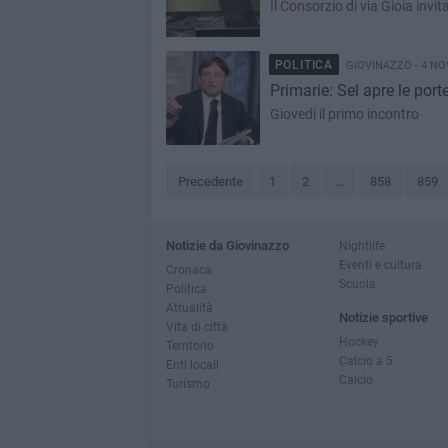
Il Consorzio di via Gioia invi
POLITICA
GIOVINAZZO - 4 NO
Primarie: Sel apre le port
Giovedì il primo incontro
Precedente
1
2
...
858
859
Notizie da Giovinazzo
Nightlife
Eventi e cultura
Cronaca
Scuola
Politica
Attualità
Notizie sportive
Vita di città
Hockey
Territorio
Calcio a 5
Enti locali
Calcio
Turismo