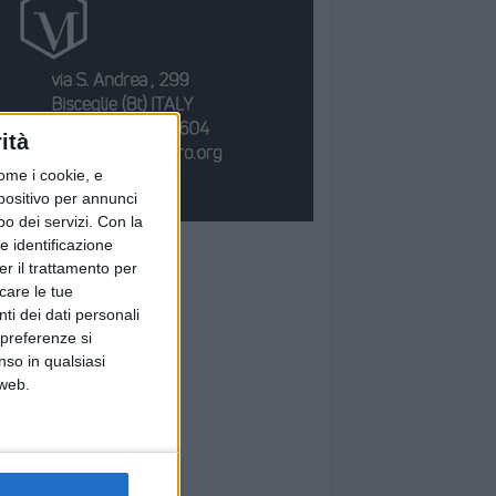
ità
ome i cookie, e
spositivo per annunci
o dei servizi.
Con la
e identificazione
er il trattamento per
icare le tue
ti dei dati personali
 preferenze si
nso in qualsiasi
 web.