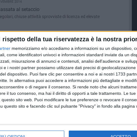
OVEMBRE 2014
assata al setaccio
olari, chiuse attività sprovviste di licenza ed elevate
ZZO - 8 NOVEMBRE 2014
l rispetto della tua riservatezza è la nostra prior
a fuori dalla routine musicale
artner
memorizziamo e/o accediamo a informazioni su un dispositivo, c
ibili fa tappa all’Eremo con Ben Frost
ali, come identificatori univoci e informazioni standard inviate da un di
zzati, misurazione di annunci e contenuti, analisi dell'audience e svilupp
i e i nostri partner possiamo utilizzare dati precisi di geolocalizzazione 
EMBRE 2014
del dispositivo. Puoi fare clic per consentire a noi e ai nostri 1733 partn
ne scolastica
critte. In alternativa puoi accedere a informazioni più dettagliate e modif
disagiati
acconsentire o di negare il consenso.
Si rende noto che alcuni trattamen
e il tuo consenso, ma hai il diritto di opporti a tale trattamento. Le tue
 questo sito web. Puoi modificare le tue preferenze o revocare il conse
7 NOVEMBRE 2014
questo sito e facendo clic sul pulsante "Privacy" in fondo alla pagina
una legge regionale
ità, Memoria e Impegno"
ZZO - 7 NOVEMBRE 2014
PIÙ OPZIONI
ACCETTO