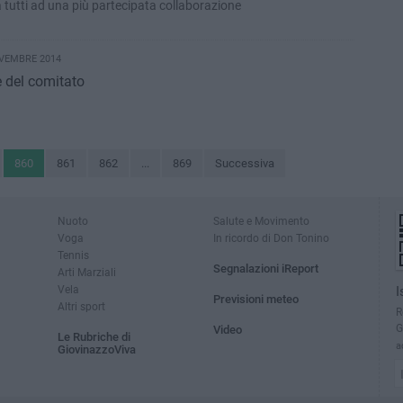
ta tutti ad una più partecipata collaborazione
VEMBRE 2014
e del comitato
860
861
862
...
869
Successiva
Nuoto
Salute e Movimento
Voga
In ricordo di Don Tonino
Tennis
Segnalazioni iReport
Arti Marziali
Vela
I
Previsioni meteo
Altri sport
R
G
Video
Le Rubriche di
a
GiovinazzoViva