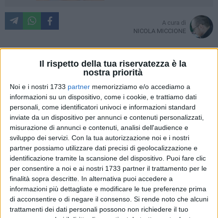
A cura di
NICOLA MICCIONE
Il rispetto della tua riservatezza è la
1979/1980, non solo lo scudetto. Fu una stagione
nostra priorità
miracolosa: la squadra era stata ammessa, l'anno
Noi e i nostri 1733
partner
memorizziamo e/o accediamo a
precedente, a prendere parte alla Coppa delle Coppe, che
informazioni su un dispositivo, come i cookie, e trattiamo dati
vinse, sconfiggendo gli spagnoli del Sentmenat in una
personali, come identificatori univoci e informazioni standard
inviate da un dispositivo per annunci e contenuti personalizzati,
doppia finale al cardiopalma.
misurazione di annunci e contenuti, analisi dell'audience e
sviluppo dei servizi.
Con la tua autorizzazione noi e i nostri
4-11 il risultato all'andata, in Spagna, 14-4 a Giovinazzo, in
partner possiamo utilizzare dati precisi di geolocalizzazione e
una partita mitica, una notte nella quale mille cose
identificazione tramite la scansione del dispositivo. Puoi fare clic
accaddero: per la prima volta una squadra italiana
per consentire a noi e ai nostri 1733 partner il trattamento per le
conquistò un titolo europeo per club, dominio fino allora di
finalità sopra descritte. In alternativa puoi accedere a
spagnoli e portoghesi, esplose definitivamente, come
informazioni più dettagliate e modificare le tue preferenze prima
di acconsentire o di negare il consenso.
Si rende noto che alcuni
campione di livello europeo, Pino Marzella, 19 anni, che
trattamenti dei dati personali possono non richiedere il tuo
segnò 11 gol e si concluse una stagione irripetibile per lo