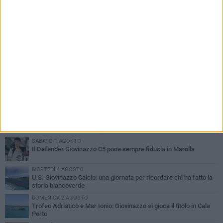
PIÙ LETTI QUESTA SETTIMANA
SABATO 1 AGOSTO
Il Defender Giovinazzo C5 pone sempre fiducia in Marolla
MARTEDÌ 4 AGOSTO
U.S. Giovinazzo Calcio: una giornata per ricordare chi ha fatto la
storia biancoverde
DOMENICA 2 AGOSTO
Trofeo Adriatico e Mar Ionio: Giovinazzo si gioca il titolo in Cala
Porto