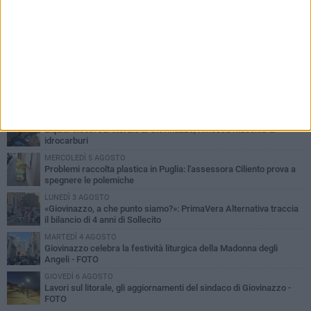
PIÙ LETTI QUESTA SETTIMANA
LUNEDÌ 3 AGOSTO
Miss Mamma Italiana: premiata anche una giovinazzese
MARTEDÌ 4 AGOSTO
Liquidi oleosi sul litorale di Giovinazzo, rimossa macchia di
idrocarburi
MERCOLEDÌ 5 AGOSTO
Problemi raccolta plastica in Puglia: l'assessora Ciliento prova a
spegnere le polemiche
LUNEDÌ 3 AGOSTO
«Giovinazzo, a che punto siamo?»: PrimaVera Alternativa traccia
il bilancio di 4 anni di Sollecito
MARTEDÌ 4 AGOSTO
Giovinazzo celebra la festività liturgica della Madonna degli
Angeli - FOTO
GIOVEDÌ 6 AGOSTO
Lavori sul litorale, gli aggiornamenti del sindaco di Giovinazzo -
FOTO