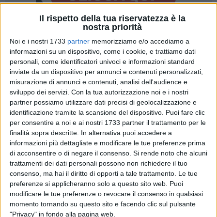
Il rispetto della tua riservatezza è la
nostra priorità
A cura di
Noi e i nostri 1733
partner
memorizziamo e/o accediamo a
GIANLUCA BATTISTA
informazioni su un dispositivo, come i cookie, e trattiamo dati
personali, come identificatori univoci e informazioni standard
inviate da un dispositivo per annunci e contenuti personalizzati,
misurazione di annunci e contenuti, analisi dell'audience e
Per chi ha più di 35 anni, Tony Hadley rappresenta una delle
sviluppo dei servizi.
Con la tua autorizzazione noi e i nostri
più importanti icone pop mondiali di tutti i tempi. Bello, voce
partner possiamo utilizzare dati precisi di geolocalizzazione e
capace di acuti straordinari e milioni di dischi venduti in
identificazione tramite la scansione del dispositivo. Puoi fare clic
tutto il globo quando era il leader degli Spandau Ballet.
per consentire a noi e ai nostri 1733 partner il trattamento per le
finalità sopra descritte. In alternativa puoi accedere a
Anthony Patrick Hadley, londinese classe 1960, sarà ospite
informazioni più dettagliate e modificare le tue preferenze prima
di acconsentire o di negare il consenso.
Si rende noto che alcuni
della Fondazione Valente, in un concerto che lo vedrà
trattamenti dei dati personali possono non richiedere il tuo
duettare con l'Orchestra della Magna Grecia il prossimo 19
consenso, ma hai il diritto di opporti a tale trattamento. Le tue
dicembre, alle ore 21.00, presso la Chiesa della Madonna
preferenze si applicheranno solo a questo sito web. Puoi
della Pace di Molfetta, per uno spettacolo che ha tutta l'aria
modificare le tue preferenze o revocare il consenso in qualsiasi
di poter essere ricordato per molti anni.
momento tornando su questo sito e facendo clic sul pulsante
"Privacy" in fondo alla pagina web.