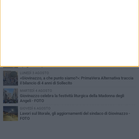
PIÙ LETTI QUESTA SETTIMANA
LUNEDÌ 3 AGOSTO
Miss Mamma Italiana: premiata anche una giovinazzese
MARTEDÌ 4 AGOSTO
Liquidi oleosi sul litorale di Giovinazzo, rimossa macchia di
idrocarburi
MERCOLEDÌ 5 AGOSTO
Problemi raccolta plastica in Puglia: l'assessora Ciliento prova a
spegnere le polemiche
LUNEDÌ 3 AGOSTO
«Giovinazzo, a che punto siamo?»: PrimaVera Alternativa traccia
il bilancio di 4 anni di Sollecito
MARTEDÌ 4 AGOSTO
Giovinazzo celebra la festività liturgica della Madonna degli
Angeli - FOTO
GIOVEDÌ 6 AGOSTO
Lavori sul litorale, gli aggiornamenti del sindaco di Giovinazzo -
FOTO