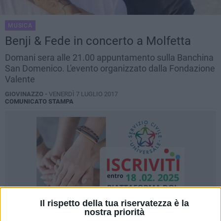
MUSICA
Benji & Fede in concerto a Molfetta
Domani sera alle 21.00 appuntamento sulla Banchina
San Domenico. L'evento organizzato dalla Fondazione
Valente
GIOVINAZZO -
VENERDÌ 7 LUGLIO 2017
COMUNICATO STAMPA
Il rispetto della tua riservatezza è la
nostra priorità