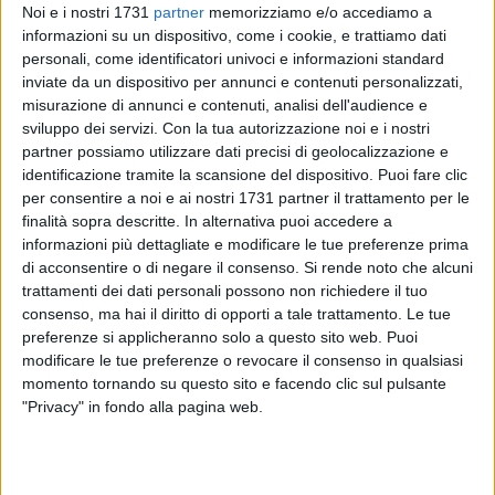
Noi e i nostri 1731
partner
memorizziamo e/o accediamo a
informazioni su un dispositivo, come i cookie, e trattiamo dati
personali, come identificatori univoci e informazioni standard
inviate da un dispositivo per annunci e contenuti personalizzati,
10
misurazione di annunci e contenuti, analisi dell'audience e
sviluppo dei servizi.
Con la tua autorizzazione noi e i nostri
partner possiamo utilizzare dati precisi di geolocalizzazione e
identificazione tramite la scansione del dispositivo. Puoi fare clic
Benji & Fede
, i teen idols del momento, domani sera, 8 luglio,
per consentire a noi e ai nostri 1731 partner il trattamento per le
si esibiranno a Molfetta sulla Banchina San Domenico, a
finalità sopra descritte. In alternativa puoi accedere a
partire dalle 21.00.
informazioni più dettagliate e modificare le tue preferenze prima
di acconsentire o di negare il consenso.
Si rende noto che alcuni
Dopo aver registrato il tutto esaurito al Mediolanum Forum
trattamenti dei dati personali possono non richiedere il tuo
di Milano e nelle principali città italiane il duo rivelazione
consenso, ma hai il diritto di opporti a tale trattamento. Le tue
della musica italiana sarà protagonista di un attesissimo
preferenze si applicheranno solo a questo sito web. Puoi
modificare le tue preferenze o revocare il consenso in qualsiasi
concerto pensato dalla
Fondazione Valente
per i
momento tornando su questo sito e facendo clic sul pulsante
giovanissimi.
"Privacy" in fondo alla pagina web.
Tra gli altri brani in scaletta ci sono "Amore Wi-Fi e
"Adrenalina", due delle famosissime hit del duo fenomeno. E
Molfetta si prepara ad una coloratissima invasione.