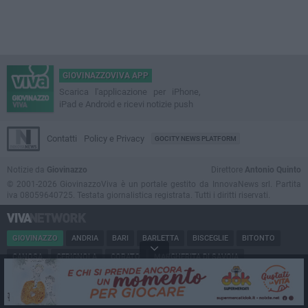
GIOVINAZZOVIVA APP
Scarica l'applicazione per iPhone,
iPad e Android e ricevi notizie push
Contatti
Policy e Privacy
GOCITY NEWS PLATFORM
Notizie da
Giovinazzo
Direttore
Antonio Quinto
© 2001-2026 GiovinazzoViva è un portale gestito da InnovaNews srl. Partita
iva 08059640725. Testata giornalistica registrata. Tutti i diritti riservati.
GIOVINAZZO
ANDRIA
BARI
BARLETTA
BISCEGLIE
BITONTO
CANOSA
CERIGNOLA
CORATO
MARGHERITA DI SAVOIA
MINERVINO
MODUGNO
MOLFETTA
PUGLIA
RUVO
SAN FERDINANDO
SPINAZZOLA
TERLIZZI
TRANI
TRINITAPOLI