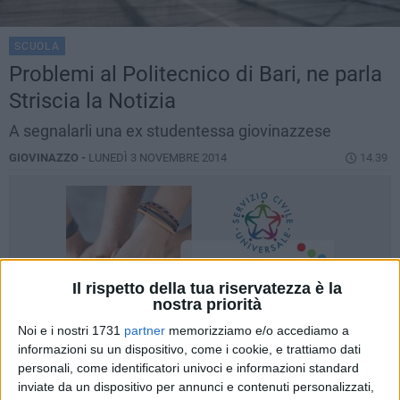
SCUOLA
Problemi al Politecnico di Bari, ne parla
Striscia la Notizia
A segnalarli una ex studentessa giovinazzese
GIOVINAZZO -
LUNEDÌ 3 NOVEMBRE 2014
14.39
Il rispetto della tua riservatezza è la
nostra priorità
Noi e i nostri 1731
partner
memorizziamo e/o accediamo a
informazioni su un dispositivo, come i cookie, e trattiamo dati
personali, come identificatori univoci e informazioni standard
inviate da un dispositivo per annunci e contenuti personalizzati,