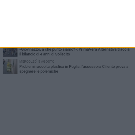
idrocarburi
VENERDÌ 31 LUGLIO
Al via domani "Notti di Stelle 2026": tra il mito di Mina, la comicità
di Uccio De Santis e il ritmo del Salento
VENERDÌ 31 LUGLIO
"Officina Handmade", a Giovinazzo apre la mostra dedicata
all'arte del fatto a mano
LUNEDÌ 3 AGOSTO
«Giovinazzo, a che punto siamo?»: PrimaVera Alternativa traccia
il bilancio di 4 anni di Sollecito
MERCOLEDÌ 5 AGOSTO
Problemi raccolta plastica in Puglia: l'assessora Ciliento prova a
spegnere le polemiche