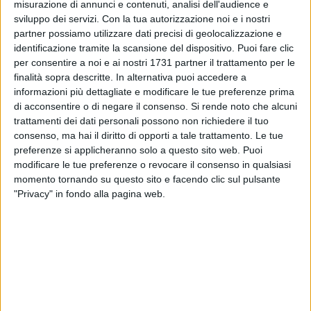
misurazione di annunci e contenuti, analisi dell'audience e
sviluppo dei servizi.
Con la tua autorizzazione noi e i nostri
partner possiamo utilizzare dati precisi di geolocalizzazione e
identificazione tramite la scansione del dispositivo. Puoi fare clic
per consentire a noi e ai nostri 1731 partner il trattamento per le
finalità sopra descritte. In alternativa puoi accedere a
Una ex studentessa giovinazzese ha documentato alcuni
informazioni più dettagliate e modificare le tue preferenze prima
di acconsentire o di negare il consenso.
Si rende noto che alcuni
problemi agli stabili che ospitano il Politecnico di Bari. Il
trattamenti dei dati personali possono non richiedere il tuo
tutto per Striscia la Notizia, la celebre trasmissione di satira
consenso, ma hai il diritto di opporti a tale trattamento. Le tue
ed informazione, in onda ogni sera dopo il TG5 delle ore
preferenze si applicheranno solo a questo sito web. Puoi
20.00. Il servizio andrà in onda domani sera, 4 novembre.
modificare le tue preferenze o revocare il consenso in qualsiasi
momento tornando su questo sito e facendo clic sul pulsante
La denuncia sarà trasmessa all'interno dello spazio "Ma
"Privacy" in fondo alla pagina web.
perché" di Luca Galtieri, che continua a raccogliere video ed
informazioni su disagi e disservizi del mondo universitario
italiano. Tutto nascerebbe lo scorso anno, quando al
Politecnico di Bari cedette dell'intonaco da un muro,
evidenziando un problema conosciuto da studenti e docenti.
Poi i lavori che misero in sicurezza l'area e la denuncia non
ebbe più seguito.