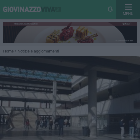
MENU
Home
Notizie e aggiornamenti