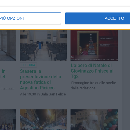
PIÙ OPZIONI
ACCETTO
L'albero di Natale di
CULTURA
Giovinazzo finisce al
 in
Stasera la
Tg2
del
presentazione della
o
nuova fatica di
L'immagine tra quelle scelte
Agostino Picicco
dalla redazione
nto abbia
Alle 19.30 in Sala San Felice