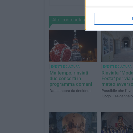
Altri contenuti a tema
EVENTI E CULTURA
EVENTI E CULTURA
Maltempo, rinviati
Rinviata "Moda
due concerti in
Festa" per via 
programma domani
meteo avvers
Data ancora da decidersi
Possibile che l'eve
luogo il 14 gennaio