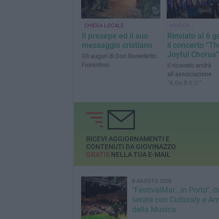
CHIESA LOCALE
MUSICA
Il presepe ed il suo
Rinviato al 6 
messaggio cristiano
il concerto “Th
Joyful Chorus”
Gli auguri di Don Benedetto
Fiorentino
Il ricavato andrà
all’associazione
“A.Ge.B.E.O.”
RICEVI AGGIORNAMENTI E
CONTENUTI DA GIOVINAZZO
GRATIS
NELLA TUA E-MAIL
8 AGOSTO 2026
"FestivalMar...in Porto", d
serate con Culturaly e Am
della Musica