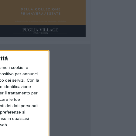
ità
ome i cookie, e
spositivo per annunci
o dei servizi.
Con la
e identificazione
er il trattamento per
icare le tue
ti dei dati personali
 preferenze si
nso in qualsiasi
 web.