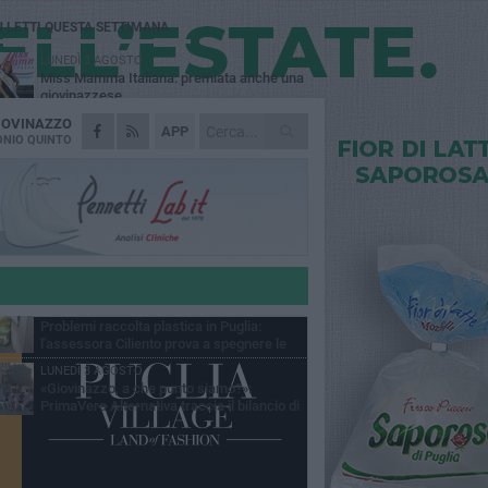
Ù LETTI QUESTA SETTIMANA
LUNEDÌ 3 AGOSTO
Miss Mamma Italiana: premiata anche una
giovinazzese
IOVINAZZO
MARTEDÌ 4 AGOSTO
APP
Liquidi oleosi sul litorale di Giovinazzo,
NIO QUINTO
rimossa macchia di idrocarburi
VENERDÌ 7 AGOSTO
A Giovinazzo c'è il Concerto all'Alba
GIOVEDÌ 6 AGOSTO
Lavori sul litorale, gli aggiornamenti del
sindaco di Giovinazzo - FOTO
MERCOLEDÌ 5 AGOSTO
Problemi raccolta plastica in Puglia:
l'assessora Ciliento prova a spegnere le
lemiche
LUNEDÌ 3 AGOSTO
«Giovinazzo, a che punto siamo?»:
PrimaVera Alternativa traccia il bilancio di
nni di Sollecito