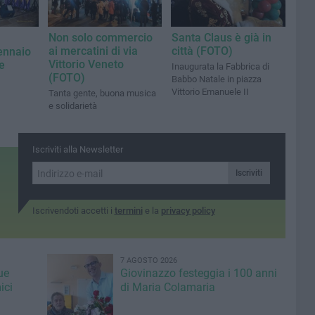
Non solo commercio
Santa Claus è già in
ai mercatini di via
città (FOTO)
gennaio
Vittorio Veneto
e
Inaugurata la Fabbrica di
(FOTO)
Babbo Natale in piazza
Vittorio Emanuele II
Tanta gente, buona musica
e solidarietà
Iscriviti alla Newsletter
Iscriviti
Iscrivendoti accetti i
termini
e la
privacy policy
7 AGOSTO 2026
ue
Giovinazzo festeggia i 100 anni
ici
di Maria Colamaria