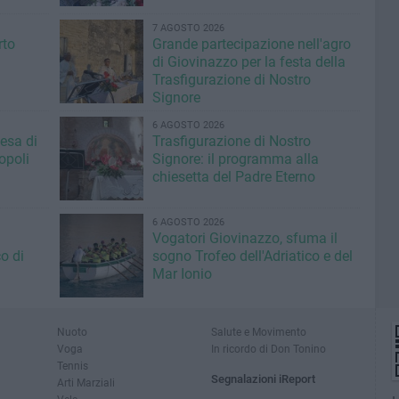
7 AGOSTO 2026
rto
Grande partecipazione nell'agro
di Giovinazzo per la festa della
Trasfigurazione di Nostro
Signore
6 AGOSTO 2026
iesa di
Trasfigurazione di Nostro
opoli
Signore: il programma alla
chiesetta del Padre Eterno
6 AGOSTO 2026
Vogatori Giovinazzo, sfuma il
o di
sogno Trofeo dell'Adriatico e del
Mar Ionio
Nuoto
Salute e Movimento
Voga
In ricordo di Don Tonino
Tennis
Segnalazioni iReport
Arti Marziali