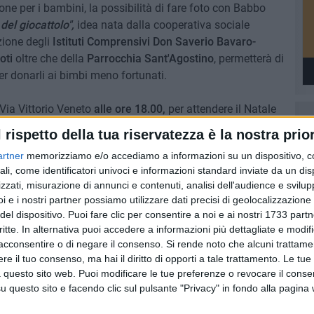
ione per i bambini, la possibilità di fare foto con Babbo
 del giocattolo",
idea nata dalla cooperativa sociale
zione degli
Istituti Comprensivi Don Saverio Bavaro-
oti
oltre che della
Parrocchia Sant'Agostino
, permetterà di
er donarli ai bimbi meno fortunati.
 Via Vittorio Veneto
alle ore 18.00,
per attendere il Natale
tà.
l rispetto della tua riservatezza è la nostra prior
artner
memorizziamo e/o accediamo a informazioni su un dispositivo, c
O
NATALE 2016
ali, come identificatori univoci e informazioni standard inviate da un di
zzati, misurazione di annunci e contenuti, analisi dell'audience e svilupp
8 AGOSTO 2026
i e i nostri partner possiamo utilizzare dati precisi di geolocalizzazione 
l
Il 10 ed l'11 agosto a Giovinazzo
del dispositivo. Puoi fare clic per consentire a noi e ai nostri 1733 partn
agosto
c'è la Sagra del Panino della
critte. In alternativa puoi accedere a informazioni più dettagliate e modif
Nonna
acconsentire o di negare il consenso.
Si rende noto che alcuni trattamen
e il tuo consenso, ma hai il diritto di opporti a tale trattamento. Le tue
 questo sito web. Puoi modificare le tue preferenze o revocare il conse
questo sito e facendo clic sul pulsante "Privacy" in fondo alla pagina