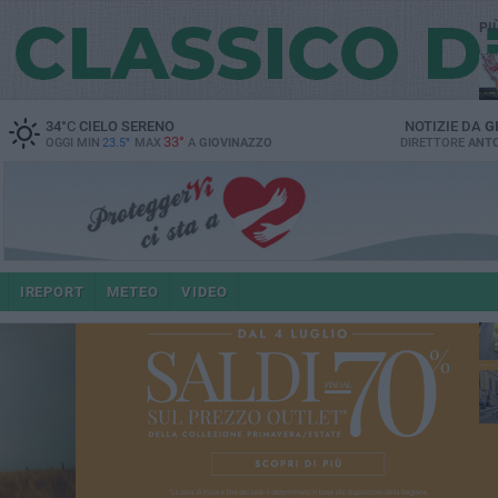
PI
34
°C
CIELO SERENO
NOTIZIE DA
G
33°
OGGI MIN
23.5°
MAX
A
GIOVINAZZO
DIRETTORE
ANTO
IREPORT
METEO
VIDEO
po
4 a