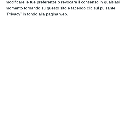
modificare le tue preferenze o revocare il consenso in qualsiasi
gastronomia tradizionale, la cultura marinara. E proprio la
momento tornando su questo sito e facendo clic sul pulsante
marineria locale dovrebbe diventare protagonista del un
"Privacy" in fondo alla pagina web.
nuovo sistema turistico, che non aspira a grandi flussi, ma
che si rivolge ai cultori delle tradizioni. E in questo senso
Giovinazzo ha compito già passi importanti. Rispettando il
mandato del progetto, ha realizzato una biblioteca del mare,
che ha sede nella "Vedetta sul Mediterraneo", un museo, i
primi "pezzi" sono visibili su via Marina, «ma altri ne
verranno installati insieme a pannelli esplicativi» ha voluto
precisare l'assessore Enzo Posca, e un laboratorio del gusto.
Una serie di incontri sul tema che presto cominceranno
all'interno di villa Spada, nel parco Scianatico, per illustrare e
"addestrare" alla cucina tradizionale gli operatori del settore
ristorazione.
Una fase del progetto che ha già preso a camminare in
attesa di realizzare quella fase, piuttosto strategia che è
proprio quella dell'albergo diffuso. Una fase però che è