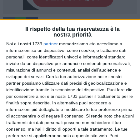
Il rispetto della tua riservatezza è la
nostra priorità
Noi e i nostri 1733
partner
memorizziamo e/o accediamo a
Il progetto vuole attivare un processo articolato per una
informazioni su un dispositivo, come i cookie, e trattiamo dati
offerta turistica, capace di generare indotto economico sulle
personali, come identificatori univoci e informazioni standard
imprese locali. Questo è l'albergo diffuso o "Spread hotel" un
inviate da un dispositivo per annunci e contenuti personalizzati,
modo nuovo di concepire l'accoglienza.
misurazione di annunci e contenuti, analisi dell'audience e
sviluppo dei servizi.
Con la tua autorizzazione noi e i nostri
partner possiamo utilizzare dati precisi di geolocalizzazione e
Non un vero albergo con piani e ascensori, ma tanti piccoli
identificazione tramite la scansione del dispositivo. Puoi fare clic
appartamenti sparsi essenzialmente nel centro storico,
per consentire a noi e ai nostri 1733 partner il trattamento per le
messi in rete tra loro e con una unica reception. L'albergo
finalità sopra descritte. In alternativa puoi accedere a
diffuso rientra in un più vasto progetto, "Magna Grecia Mare"
informazioni più dettagliate e modificare le tue preferenze prima
il nome, che vede coinvolti, oltre al comune di Giovinazzo,
di acconsentire o di negare il consenso.
Si rende noto che alcuni
anche quello di Tricase, nel leccese, e la città greca di Corfù.
trattamenti dei dati personali possono non richiedere il tuo
consenso, ma hai il diritto di opporti a tale trattamento. Le tue
L'obiettivo principale è quello di promuovere le coste delle
preferenze si applicheranno solo a questo sito web. Puoi
città coinvolte, attraverso appunto l'accoglienza, la