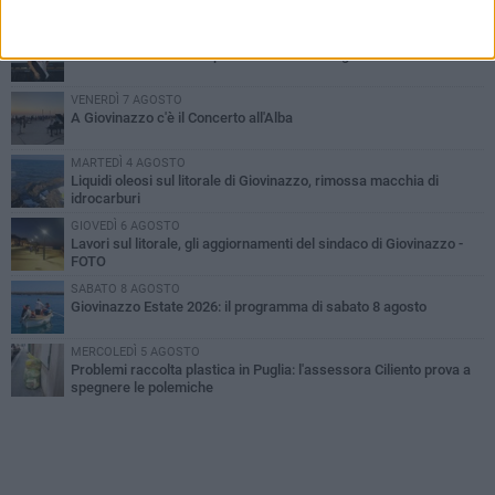
PIÙ LETTI QUESTA SETTIMANA
LUNEDÌ 3 AGOSTO
Miss Mamma Italiana: premiata anche una giovinazzese
VENERDÌ 7 AGOSTO
A Giovinazzo c'è il Concerto all'Alba
MARTEDÌ 4 AGOSTO
Liquidi oleosi sul litorale di Giovinazzo, rimossa macchia di
idrocarburi
GIOVEDÌ 6 AGOSTO
Lavori sul litorale, gli aggiornamenti del sindaco di Giovinazzo -
FOTO
SABATO 8 AGOSTO
Giovinazzo Estate 2026: il programma di sabato 8 agosto
MERCOLEDÌ 5 AGOSTO
Problemi raccolta plastica in Puglia: l'assessora Ciliento prova a
spegnere le polemiche