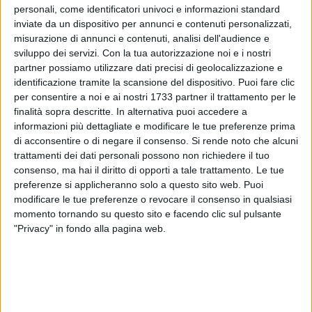
personali, come identificatori univoci e informazioni standard
inviate da un dispositivo per annunci e contenuti personalizzati,
misurazione di annunci e contenuti, analisi dell'audience e
sviluppo dei servizi.
Con la tua autorizzazione noi e i nostri
A cura di
GABRIELLA SERRONE
partner possiamo utilizzare dati precisi di geolocalizzazione e
identificazione tramite la scansione del dispositivo. Puoi fare clic
per consentire a noi e ai nostri 1733 partner il trattamento per le
finalità sopra descritte. In alternativa puoi accedere a
Un lieto ritorno nella Parrocchia Maria SS. Immacolata per
informazioni più dettagliate e modificare le tue preferenze prima
l'Orchestra della Città Metropolitana di Bari. Il gruppo
di acconsentire o di negare il consenso.
Si rende noto che alcuni
trattamenti dei dati personali possono non richiedere il tuo
sinfonico tornerà ad esibirsi nella chiesa di viale Moro
consenso, ma hai il diritto di opporti a tale trattamento. Le tue
domani sera, alle ore 21.00, con un ospite d'eccezione: il
preferenze si applicheranno solo a questo sito web. Puoi
Maestro Luigi Piovano, primo violoncello solista
modificare le tue preferenze o revocare il consenso in qualsiasi
dell'Orchestra Sinfonica Nazionale di Santa Cecilia di Roma.
momento tornando su questo sito e facendo clic sul pulsante
Anche per lui non si tratta di una prima volta, visto che ha
"Privacy" in fondo alla pagina web.
già diretto l'orchestra barese.
La prima parte del concerto vedrà il violoncello del maestro
Piovano esibirsi insieme al violino di Grazia Raimondi ed
all'Orchestra Metropolitana nel Doppio Concerto "in A