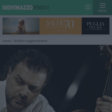
MENU
Home
Notizie e aggiornamenti