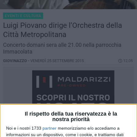
EVENTI E CULTURA
Luigi Piovano dirige l’Orchestra della
Città Metropolitana
Concerto domani sera alle 21.00 nella parrocchia
Immacolata
GIOVINAZZO -
VENERDÌ 25 SETTEMBRE 2015
12.05
Il rispetto della tua riservatezza è la
nostra priorità
Noi e i nostri 1733
partner
memorizziamo e/o accediamo a
informazioni su un dispositivo, come i cookie, e trattiamo dati