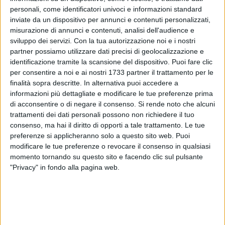
personali, come identificatori univoci e informazioni standard
inviate da un dispositivo per annunci e contenuti personalizzati,
25
misurazione di annunci e contenuti, analisi dell'audience e
sviluppo dei servizi.
Con la tua autorizzazione noi e i nostri
partner possiamo utilizzare dati precisi di geolocalizzazione e
Un incendio è divampato nella notte nell'atrio di un
identificazione tramite la scansione del dispositivo. Puoi fare clic
per consentire a noi e ai nostri 1733 partner il trattamento per le
condominio di via Devenuto
con ingresso in
via Piscitelli.
finalità sopra descritte. In alternativa puoi accedere a
Quattro auto
sono andate distrutte, tra cui due
Fiat Punto
di
informazioni più dettagliate e modificare le tue preferenze prima
un unico proprietario.
di acconsentire o di negare il consenso.
Si rende noto che alcuni
trattamenti dei dati personali possono non richiedere il tuo
Il rogo, di probabile natura dolosa, è divampato intorno alle
consenso, ma hai il diritto di opporti a tale trattamento. Le tue
ore 03.30 nell'area di parcheggio dello stabile non distante
preferenze si applicheranno solo a questo sito web. Puoi
dal supermercato Primo Prezzo. A lanciare l'allarme un
modificare le tue preferenze o revocare il consenso in qualsiasi
momento tornando su questo sito e facendo clic sul pulsante
condomino.
"Privacy" in fondo alla pagina web.
Rapido l'intervento dei
Vigili del Fuoco
che hanno lavorato
per ore prima di domare l'incendio. Indagini affidate alla
locale
Stazione dei Carabinieri
che non escludono, al
momento, alcuna ipotesi.