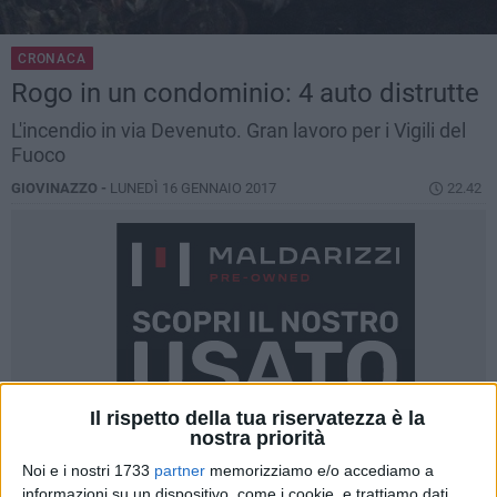
CRONACA
Rogo in un condominio: 4 auto distrutte
L'incendio in via Devenuto. Gran lavoro per i Vigili del
Fuoco
GIOVINAZZO -
LUNEDÌ 16 GENNAIO 2017
22.42
Il rispetto della tua riservatezza è la
nostra priorità
Noi e i nostri 1733
partner
memorizziamo e/o accediamo a
informazioni su un dispositivo, come i cookie, e trattiamo dati