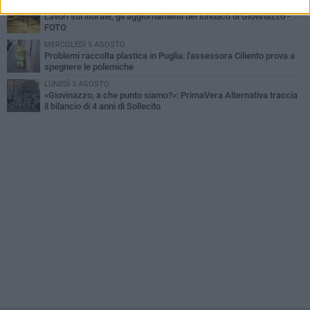
GIOVEDÌ 6 AGOSTO
Lavori sul litorale, gli aggiornamenti del sindaco di Giovinazzo -
FOTO
MERCOLEDÌ 5 AGOSTO
Problemi raccolta plastica in Puglia: l'assessora Ciliento prova a
spegnere le polemiche
LUNEDÌ 3 AGOSTO
«Giovinazzo, a che punto siamo?»: PrimaVera Alternativa traccia
il bilancio di 4 anni di Sollecito