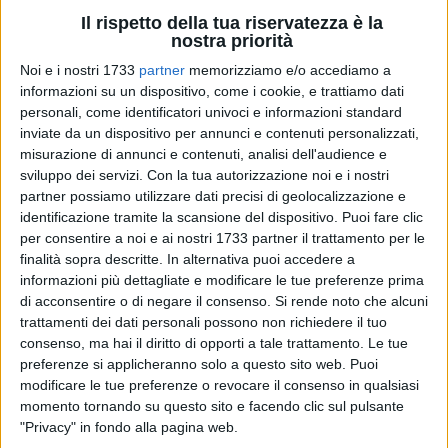
Il rispetto della tua riservatezza è la
nostra priorità
Noi e i nostri 1733
partner
memorizziamo e/o accediamo a
informazioni su un dispositivo, come i cookie, e trattiamo dati
Blin, blin, fa il mandolino… blan, blan, fa la chitarra… blun,
personali, come identificatori univoci e informazioni standard
blun, fa il contrabasso. È il «Concertino» del «Quartetto
inviate da un dispositivo per annunci e contenuti personalizzati,
Cetra», uno dei tanti brani della celebre formazione canora
misurazione di annunci e contenuti, analisi dell'audience e
che la compagnia «Colpo di scena» ha portato sul palco di
sviluppo dei servizi.
Con la tua autorizzazione noi e i nostri
«Giovinazzo Teatro».
partner possiamo utilizzare dati precisi di geolocalizzazione e
identificazione tramite la scansione del dispositivo. Puoi fare clic
per consentire a noi e ai nostri 1733 partner il trattamento per le
Brani, anzi canzoncine, un po' ingenue nei testi, ma con un
finalità sopra descritte. In alternativa puoi accedere a
valore aggiunto: quello delle quattro voci. E la compagnia
informazioni più dettagliate e modificare le tue preferenze prima
tarantina, che si è lanciata in quello che appare come un
di acconsentire o di negare il consenso.
Si rende noto che alcuni
progetto nostalgia, non ha fatto per nulla rimpiangere le
trattamenti dei dati personali possono non richiedere il tuo
quattro voci originali, quelle di Felice Chiusano, Giovanni
consenso, ma hai il diritto di opporti a tale trattamento. Le tue
"Tata" Giacobetti, Lucia Mannucci, ed Antonio Virgilio
preferenze si applicheranno solo a questo sito web. Puoi
modificare le tue preferenze o revocare il consenso in qualsiasi
Savona, il «Quartetto Cetra», appunto. Grazie ad un lavoro
momento tornando su questo sito e facendo clic sul pulsante
certosino, e sicuramente faticoso, per rendere al meglio uno
"Privacy" in fondo alla pagina web.
spettacolo sobrio, capace di ricreare quelle atmosfere tipiche