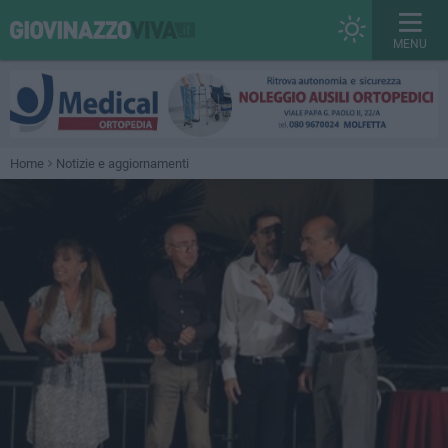
MENU
Home
Notizie e aggiornamenti