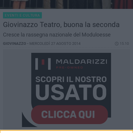
EVENTI E CULTURA
Giovinazzo Teatro, buona la seconda
Cresce la rassegna nazionale del Moduloesse
GIOVINAZZO -
MERCOLEDÌ 27 AGOSTO 2014
15.10