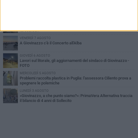
LUNEDÌ 3 AGOSTO
Miss Mamma Italiana: premiata anche una giovinazzese
MARTEDÌ 4 AGOSTO
Liquidi oleosi sul litorale di Giovinazzo, rimossa macchia di
idrocarburi
VENERDÌ 7 AGOSTO
A Giovinazzo c'è il Concerto all'Alba
GIOVEDÌ 6 AGOSTO
Lavori sul litorale, gli aggiornamenti del sindaco di Giovinazzo -
FOTO
MERCOLEDÌ 5 AGOSTO
Problemi raccolta plastica in Puglia: l'assessora Ciliento prova a
spegnere le polemiche
LUNEDÌ 3 AGOSTO
«Giovinazzo, a che punto siamo?»: PrimaVera Alternativa traccia
il bilancio di 4 anni di Sollecito