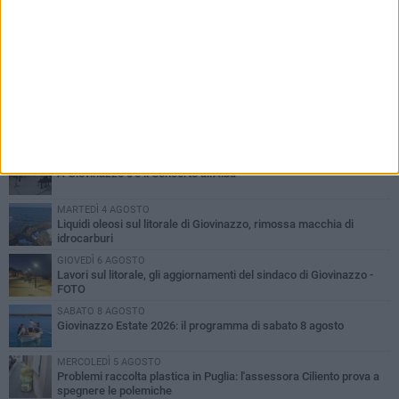
PIÙ LETTI QUESTA SETTIMANA
LUNEDÌ 3 AGOSTO
Miss Mamma Italiana: premiata anche una giovinazzese
VENERDÌ 7 AGOSTO
A Giovinazzo c'è il Concerto all'Alba
MARTEDÌ 4 AGOSTO
Liquidi oleosi sul litorale di Giovinazzo, rimossa macchia di
idrocarburi
GIOVEDÌ 6 AGOSTO
Lavori sul litorale, gli aggiornamenti del sindaco di Giovinazzo -
FOTO
SABATO 8 AGOSTO
Giovinazzo Estate 2026: il programma di sabato 8 agosto
MERCOLEDÌ 5 AGOSTO
Problemi raccolta plastica in Puglia: l'assessora Ciliento prova a
spegnere le polemiche