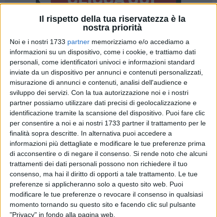
Il rispetto della tua riservatezza è la
nostra priorità
13
Noi e i nostri 1733
partner
memorizziamo e/o accediamo a
informazioni su un dispositivo, come i cookie, e trattiamo dati
personali, come identificatori univoci e informazioni standard
inviate da un dispositivo per annunci e contenuti personalizzati,
Cresciuta a
Imperia
, oggi vive e lavora a
Roma
, città da cui
misurazione di annunci e contenuti, analisi dell'audience e
scrive e guarda il mondo attraverso il suo
sentirsi "diversa"
e
sviluppo dei servizi.
Con la tua autorizzazione noi e i nostri
per questo
desiderosa di riscatto
.
Venerdì 13 dicembre
, alle
partner possiamo utilizzare dati precisi di geolocalizzazione e
ore
19:00
,
Rosella Postorino
sarà in collegamento per la
identificazione tramite la scansione del dispositivo. Puoi fare clic
per consentire a noi e ai nostri 1733 partner il trattamento per le
presentazione del suo ultimo romanzo, "
Nei nervi e nel
finalità sopra descritte. In alternativa puoi accedere a
cuore: Memoriale per il presente
" (Solferino), organizzata
informazioni più dettagliate e modificare le tue preferenze prima
dalle Vecchie Segherie Mastrototaro. Coloro che si
di acconsentire o di negare il consenso.
Si rende noto che alcuni
recheranno in libreria stasera potranno ascoltare l'autrice,
trattamenti dei dati personali possono non richiedere il tuo
che parlerà di un'opera che racconta con intensità ed
consenso, ma hai il diritto di opporti a tale trattamento. Le tue
empatia il tormentato intreccio tra le
emozioni
e la
difficile
preferenze si applicheranno solo a questo sito web. Puoi
realtà del nostro tempo
.
modificare le tue preferenze o revocare il consenso in qualsiasi
momento tornando su questo sito e facendo clic sul pulsante
"Privacy" in fondo alla pagina web.