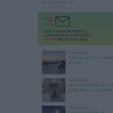
Rurali". Si aspetta una
risposta più forte
RICEVI AGGIORNAMENTI E
CONTENUTI DA GIOVINAZZO
GRATIS
NELLA TUA E-MAIL
7 AGOSTO 2026
A Giovinazzo c'è il Conce
all'Alba
7 AGOSTO 2026
Lavori di restauro alla ch
Santa Maria di Costantin
6 AGOSTO 2026
Lavori sul litorale, gli