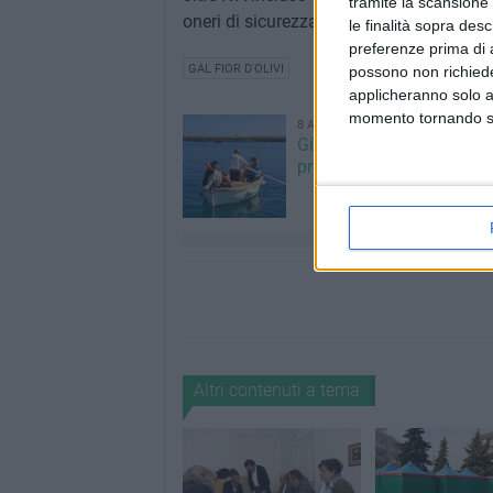
tramite la scansione 
oneri di sicurezza diretta stimati in 1.43
le finalità sopra des
preferenze prima di 
GAL FIOR D'OLIVI
possono non richieder
applicheranno solo a
momento tornando su 
8 AGOSTO 2026
Giovinazzo Estate 2026: i
programma di sabato 8 
Altri contenuti a tema