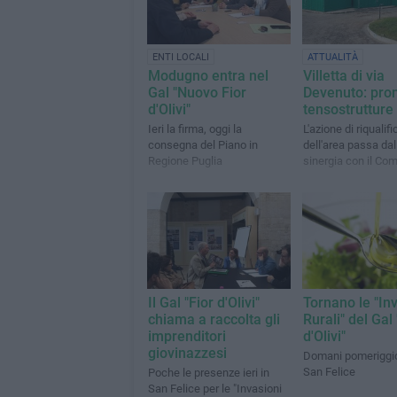
ENTI LOCALI
ATTUALITÀ
Modugno entra nel
Villetta di via
Gal "Nuovo Fior
Devenuto: pron
d'Olivi"
tensostrutture
Ieri la firma, oggi la
L'azione di riqualif
consegna del Piano in
dell'area passa dal
Regione Puglia
sinergia con il Co
Il Gal "Fior d'Olivi"
Tornano le "In
chiama a raccolta gli
Rurali" del Gal 
imprenditori
d'Olivi"
giovinazzesi
Domani pomeriggio
San Felice
Poche le presenze ieri in
San Felice per le "Invasioni