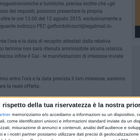
enogastronomiche e turistiche, precisa inoltre che «gli
sso dei requisiti, possono presentare la propria
 oltre le ore 13.00 del 12 agosto 2015, esclusivamente a
guente indirizzo PEC galfiordoliviscrl@legalmail.it».
e l'ora e la data di recapito attestati dalla relativa
tto termine non sarà ritenuta ammissibile alcuna istanza.
cisa infine il Gal - le manifestazioni di interesse inviate
o entro l'ora e la data prevista il loro interesse, saranno
e la reale offerta.
di manifestare interesse per «lavori di manutenzione
l rispetto della tua riservatezza è la nostra prior
immobile di Palazzo Rogadeo in Bitonto: importo
artner
memorizziamo e/o accediamo a informazioni su un dispositivo, c
ltre IVA incluso degli oneri di sicurezza indiretta e degli
ali, come identificatori univoci e informazioni standard inviate da un di
eri di sicurezza diretta stimati in 736,10 euro» e per l'ex
zzati, misurazione di annunci e contenuti, analisi dell'audience e svilupp
 l'importo complessivo dell'appalto è di «22.218,40 euro
i e i nostri partner possiamo utilizzare dati precisi di geolocalizzazione 
a indiretta e degli oneri per la manodopera ed escluso gli