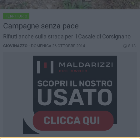
TERRITORIO
Campagne senza pace
Rifiuti anche sulla strada per il Casale di Corsignano
GIOVINAZZO -
DOMENICA 26 OTTOBRE 2014
8.13