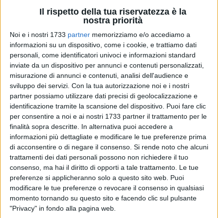
Il rispetto della tua riservatezza è la
A cura di
nostra priorità
GIANLUCA BATTISTA
Noi e i nostri 1733
partner
memorizziamo e/o accediamo a
informazioni su un dispositivo, come i cookie, e trattiamo dati
personali, come identificatori univoci e informazioni standard
Rifiuti abbandonati in campagna, ancora una volta, come
inviate da un dispositivo per annunci e contenuti personalizzati,
troppo spesso accade. L'agro giovinazzese sembra non aver
misurazione di annunci e contenuti, analisi dell'audience e
pace, tra furti, raccolti distrutti da fenomeni atmosferici ed
sviluppo dei servizi.
Con la tua autorizzazione noi e i nostri
inciviltà senza fine. Le foto che vi mostriamo sono state
partner possiamo utilizzare dati precisi di geolocalizzazione e
identificazione tramite la scansione del dispositivo. Puoi fare clic
scattate a circa 100 metri dall'inizio della strada vicinale che
per consentire a noi e ai nostri 1733 partner il trattamento per le
parte dalla strada provinciale per Terlizzi ed arriva al Casale
finalità sopra descritte. In alternativa puoi accedere a
della Madonna di Corsignano ed alla chiesetta del Padre
informazioni più dettagliate e modificare le tue preferenze prima
Eterno.
di acconsentire o di negare il consenso.
Si rende noto che alcuni
trattamenti dei dati personali possono non richiedere il tuo
Sacchetti di immondizia contenenti plastica, vetro, carta
consenso, ma hai il diritto di opporti a tale trattamento. Le tue
sporca e rifiuti urbani abbandonati sul ciglio della strada.
preferenze si applicheranno solo a questo sito web. Puoi
modificare le tue preferenze o revocare il consenso in qualsiasi
Poco più in là bottiglie di vetro, alcune datate visto lo stato
momento tornando su questo sito e facendo clic sul pulsante
d'usura, e lattine. Sempre sui muretti a secco che delimitano
"Privacy" in fondo alla pagina web.
i poderi. Poco distanti, le coltivazioni. Ennesimo inquietante