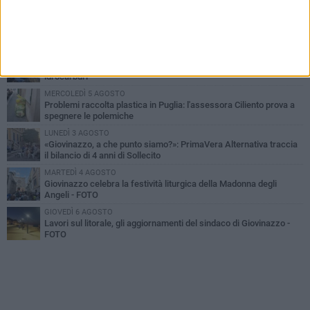
LUNEDÌ 3 AGOSTO
Miss Mamma Italiana: premiata anche una giovinazzese
MARTEDÌ 4 AGOSTO
Liquidi oleosi sul litorale di Giovinazzo, rimossa macchia di
idrocarburi
MERCOLEDÌ 5 AGOSTO
Problemi raccolta plastica in Puglia: l'assessora Ciliento prova a
spegnere le polemiche
LUNEDÌ 3 AGOSTO
«Giovinazzo, a che punto siamo?»: PrimaVera Alternativa traccia
il bilancio di 4 anni di Sollecito
MARTEDÌ 4 AGOSTO
Giovinazzo celebra la festività liturgica della Madonna degli
Angeli - FOTO
GIOVEDÌ 6 AGOSTO
Lavori sul litorale, gli aggiornamenti del sindaco di Giovinazzo -
FOTO