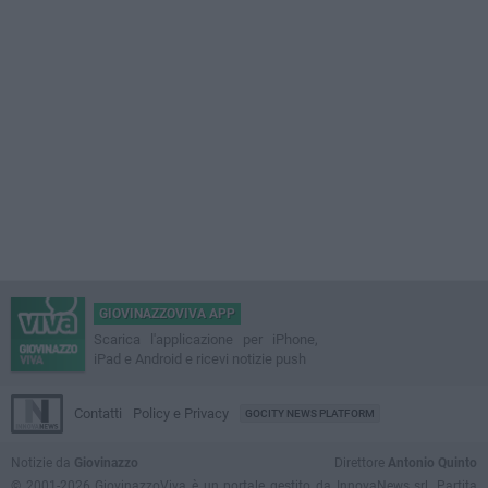
GIOVINAZZOVIVA APP
Scarica l'applicazione per iPhone,
iPad e Android e ricevi notizie push
Contatti
Policy e Privacy
GOCITY NEWS PLATFORM
Notizie da
Giovinazzo
Direttore
Antonio Quinto
© 2001-2026 GiovinazzoViva è un portale gestito da InnovaNews srl. Partita