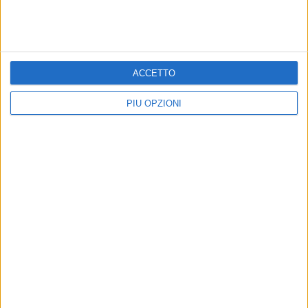
Precedente
1
2
...
855
856
857
858
859
...
Successiva
ACCETTO
PIÙ OPZIONI
PIÙ LETTI QUESTO MESE
DOMENICA 26 LUGLIO