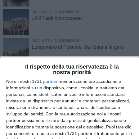
GIOVINAZZO - 3 DICEMBRE 2014
«Alt! Farsi riconoscere»
GIOVINAZZO - 3 DICEMBRE 2014
Lungomare di Ponente, via libera alla gara
Il rispetto della tua riservatezza è la
GIOVINAZZO - 3 DICEMBRE 2014
nostra priorità
L’eterna lotta tra bene e male
Noi e i nostri 1731
partner
memorizziamo e/o accediamo a
informazioni su un dispositivo, come i cookie, e trattiamo dati
personali, come identificatori univoci e informazioni standard
GIOVINAZZO - 3 DICEMBRE 2014
inviate da un dispositivo per annunci e contenuti personalizzati,
Gli animali e l’ambiente a scuola
misurazione di annunci e contenuti, analisi dell'audience e
sviluppo dei servizi.
Con la tua autorizzazione noi e i nostri
partner possiamo utilizzare dati precisi di geolocalizzazione e
identificazione tramite la scansione del dispositivo. Puoi fare clic
GIOVINAZZO - 2 DICEMBRE 2014
Formazione giornalistica, quinto
per consentire a noi e ai nostri 1731 partner il trattamento per le