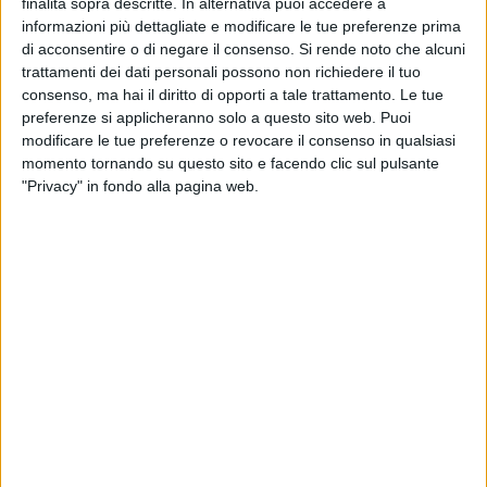
appuntamento con “La relazione umana oggi”
finalità sopra descritte. In alternativa puoi accedere a
informazioni più dettagliate e modificare le tue preferenze prima
di acconsentire o di negare il consenso.
Si rende noto che alcuni
GIOVINAZZO - 2 DICEMBRE 2014
trattamenti dei dati personali possono non richiedere il tuo
Ecco i nuovi marescialli della Polizia Locale
consenso, ma hai il diritto di opporti a tale trattamento. Le tue
preferenze si applicheranno solo a questo sito web. Puoi
modificare le tue preferenze o revocare il consenso in qualsiasi
GIOVINAZZO - 2 DICEMBRE 2014
momento tornando su questo sito e facendo clic sul pulsante
Inaugurata mostra presepi presso il Vittorio
"Privacy" in fondo alla pagina web.
Emanuele II
GIOVINAZZO - 1 DICEMBRE 2014
Primarie: tutti vincitori
GIOVINAZZO - 1 DICEMBRE 2014
Una lettera aperta per tentare di sanare una
frattura
GIOVINAZZO - 30 NOVEMBRE 2014
Primarie centrosinistra: Emiliano al 61,90%