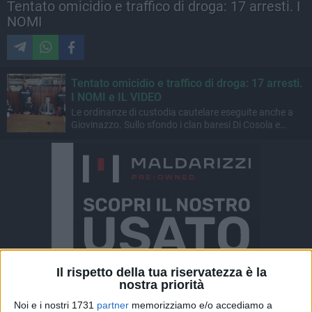
Tentato omicidio e traffico di droga: 17 arresti. I
NOMI
Tentato omicidio e traffico di droga: 17 arresti.
I NOMI e IL VIDEO
Le ordinanze di custodia cautelare eseguite anche a
Giovinazzo. Sullo sfondo i clan baresi Di Cosola e
Diomede
Il rispetto della tua riservatezza è la
nostra priorità
Noi e i nostri 1731
partner
memorizziamo e/o accediamo a