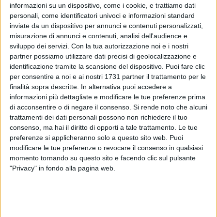
informazioni su un dispositivo, come i cookie, e trattiamo dati
ALTRI VIDEO PUBBLICATI DI RECENTE
personali, come identificatori univoci e informazioni standard
inviate da un dispositivo per annunci e contenuti personalizzati,
misurazione di annunci e contenuti, analisi dell'audience e
sviluppo dei servizi.
Con la tua autorizzazione noi e i nostri
partner possiamo utilizzare dati precisi di geolocalizzazione e
identificazione tramite la scansione del dispositivo. Puoi fare clic
per consentire a noi e ai nostri 1731 partner il trattamento per le
finalità sopra descritte. In alternativa puoi accedere a
informazioni più dettagliate e modificare le tue preferenze prima
SOCIAL VIDEO
1 MINUTO
SOCIAL VIDEO
55 SECONDI
di acconsentire o di negare il consenso.
Si rende noto che alcuni
100x100 Maturi edizione 2026, le
100x100 Maturi edizione 2026, le
interviste: Adrian Fartade
interviste: Cristina Piscitelli
trattamenti dei dati personali possono non richiedere il tuo
consenso, ma hai il diritto di opporti a tale trattamento. Le tue
preferenze si applicheranno solo a questo sito web. Puoi
modificare le tue preferenze o revocare il consenso in qualsiasi
momento tornando su questo sito e facendo clic sul pulsante
"Privacy" in fondo alla pagina web.
SOCIAL VIDEO
1 MINUTO
SOCIAL VIDEO
49 SECONDI
100x100 Maturi edizione 2026: il
100x100 Maturi edizione 2026, le