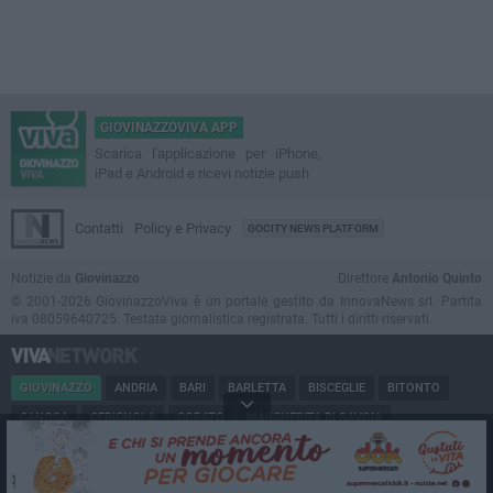
GIOVINAZZOVIVA APP
Scarica l'applicazione per iPhone,
iPad e Android e ricevi notizie push
Contatti
Policy e Privacy
GOCITY NEWS PLATFORM
Notizie da
Giovinazzo
Direttore
Antonio Quinto
© 2001-2026 GiovinazzoViva è un portale gestito da InnovaNews srl. Partita
iva 08059640725. Testata giornalistica registrata. Tutti i diritti riservati.
GIOVINAZZO
ANDRIA
BARI
BARLETTA
BISCEGLIE
BITONTO
CANOSA
CERIGNOLA
CORATO
MARGHERITA DI SAVOIA
MINERVINO
MODUGNO
MOLFETTA
PUGLIA
RUVO
SAN FERDINANDO
SPINAZZOLA
TERLIZZI
TRANI
TRINITAPOLI