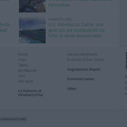
idrocarburi
4 AGOSTO 2026
ività
U.S. Giovinazzo Calcio: una
egli
giornata per ricordare chi ha
fatto la storia biancoverde
Nuoto
Salute e Movimento
Voga
In ricordo di Don Tonino
Tennis
Segnalazioni iReport
Arti Marziali
Vela
I
Previsioni meteo
Altri sport
R
G
Video
Le Rubriche di
a
GiovinazzoViva
TY NEWS PLATFORM