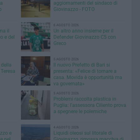
la
aggiornamenti del sindaco di
o
Giovinazzo - FOTO
6 AGOSTO 2026
ma il
Un altro anno insieme per il
o e del
Defender Giovinazzo C5 con
Greco
5 AGOSTO 2026
 della
Il nuovo Prefetto di Bari si
 Teresa
presenta: «Felice di tornare a
casa. Movida è opportunità ma
va governata»
5 AGOSTO 2026
Problemi raccolta plastica in
Puglia: l'assessora Ciliento prova
a spegnere le polemiche
4 AGOSTO 2026
azzo e
Liquidi oleosi sul litorale di
e nel
Giovinazzo, rimossa macchia di