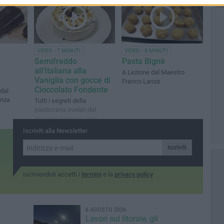
VIDEO - 7 MINUTI
VIDEO - 8 MINUTI
Semifreddo
Pasta Bignè
all'Italiana alla
A Lezione dal Maestro
Vaniglia con gocce di
Franco Lanza
Cioccolato Fondente
 dal
anza
Tutti i segreti della
pasticceria svelati dal
maestro Franco Lanza
Iscriviti alla Newsletter
Iscriviti
Iscrivendoti accetti i
termini
e la
privacy policy
6 AGOSTO 2026
Lavori sul litorale, gli