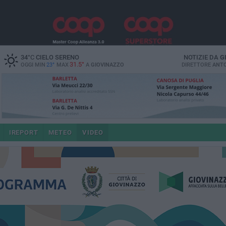
34
°C
CIELO SERENO
NOTIZIE DA
G
31.5°
OGGI MIN
23°
MAX
A
GIOVINAZZO
DIRETTORE
ANTO
IREPORT
METEO
VIDEO