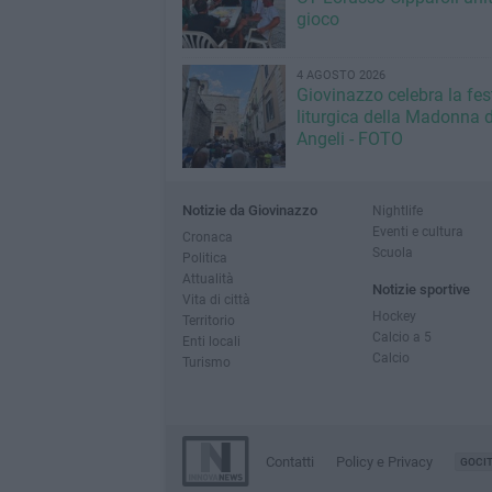
gioco
4 AGOSTO 2026
Giovinazzo celebra la fest
liturgica della Madonna d
Angeli - FOTO
Notizie da Giovinazzo
Nightlife
Eventi e cultura
Cronaca
Scuola
Politica
Attualità
Notizie sportive
Vita di città
Hockey
Territorio
Calcio a 5
Enti locali
Calcio
Turismo
Contatti
Policy e Privacy
GOCI