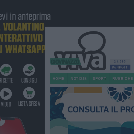
21.595
FANPAGE
HOME
NOTIZIE
SPORT
RUBRICHE