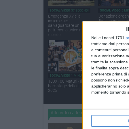
SOCIAL VIDEO
37 SECONDI
SOCIAL VIDEO
5 MI
Emergenza Xylella:
Donazione organi
insieme per
Bari incontra gli 
salvaguardare un
dello "Spinelli"
I
patrimonio unico al
mondo
Noi e i nostri 1731
p
trattiamo dati person
e contenuti personali
tua autorizzazione no
tramite la scansione 
le finalità sopra des
preferenze prima di 
SOCIAL VIDEO
1 MINUTO
SOCIAL VIDEO
2 MI
possono non richieder
100X100 Maturi - Il video
Tommaso Depal
backstage dell'edizione
nuovo president
applicheranno solo a
2025
Federciclismo Pu
momento tornando su 
Altri video a tema