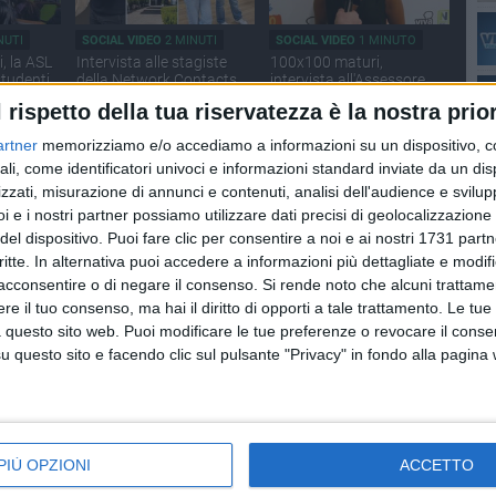
NUTI
SOCIAL VIDEO
2 MINUTI
SOCIAL VIDEO
1 MINUTO
, la ASL
Intervista alle stagiste
100x100 maturi,
studenti
della Network Contacts
intervista all'Assessore
dopo l'iniziativa di
alla Cultura e al Turismo,
l rispetto della tua riservatezza è la nostra prior
“100x100 Maturi”
Cristina Piscitelli
artner
memorizziamo e/o accediamo a informazioni su un dispositivo, c
ali, come identificatori univoci e informazioni standard inviate da un di
zzati, misurazione di annunci e contenuti, analisi dell'audience e svilupp
i e i nostri partner possiamo utilizzare dati precisi di geolocalizzazione 
del dispositivo. Puoi fare clic per consentire a noi e ai nostri 1731 partn
critte. In alternativa puoi accedere a informazioni più dettagliate e modif
acconsentire o di negare il consenso.
Si rende noto che alcuni trattamen
NUTI
SOCIAL VIDEO
2 MINUTI
SOCIAL VIDEO
3 MINUTI
e il tuo consenso, ma hai il diritto di opporti a tale trattamento. Le tue
ma
Festivalmar: parte da
Fuochi Sant'Antonio
e
Giovinazzo il tour di
Abate, Arbore spiega il
 questo sito web. Puoi modificare le tue preferenze o revocare il conse
glia
Antonio di Lorenzo
piano traffico
questo sito e facendo clic sul pulsante "Privacy" in fondo alla pagina
PIÙ OPZIONI
ACCETTO