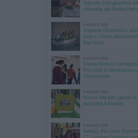
Signore: il programma al
chiesetta del Padre Etern
6 AGOSTO 2026
Vogatori Giovinazzo, sfu
sogno Trofeo dell'Adriatic
Mar Ionio
5 AGOSTO 2026
Corteo Storico, l'omaggio
Pro Loco di Giovinazzo a
Camporeale
5 AGOSTO 2026
Nuova vita per i giochi di
piazzetta Kennedy
5 AGOSTO 2026
Auè(je), Pro Loco Giovin
CT Lorusso-Cipparoli unit