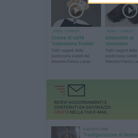
VIDEO - 3 MINUTI
VIDEO - 5 MINUTI
Crema di caffè
Ghiacciolo al
"espressino freddo"
cioccolato
Tutti i segreti della
Tutti i segreti della
pasticceria svelati dal
pasticceria svelati
Maestro Franco Lanza
Maestro Franco L
RICEVI AGGIORNAMENTI E
CONTENUTI DA GIOVINAZZO
GRATIS
NELLA TUA E-MAIL
6 AGOSTO 2026
Trasfigurazione di Nostro