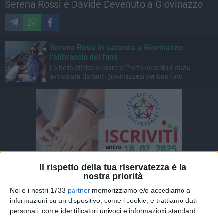
Serena Rossi e Davide Devenuto a Giovinazzo
Serena Rossi in vacanza a Giovinazzo:
l'abbraccio dei fans
La bella attrice al mare al Porto Vecchio è stata
avvicinata da tanti giovinazzesi per una foto
Il rispetto della tua riservatezza è la
nostra priorità
Noi e i nostri 1733
partner
memorizziamo e/o accediamo a
informazioni su un dispositivo, come i cookie, e trattiamo dati
personali, come identificatori univoci e informazioni standard