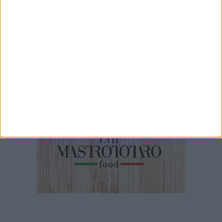
100x100 Maturi edizione 2026, le interviste: Adrian Fartade
1 MINUTO
100X100 Maturi - Il video backstage dell'edizione 2025