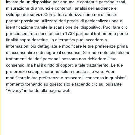
ALTRI VIDEO PUBBLICATI DI RECENTE
inviate da un dispositivo per annunci e contenuti personalizzati,
misurazione di annunci e contenuti, analisi dell'audience e
sviluppo dei servizi.
Con la tua autorizzazione noi e i nostri
partner possiamo utilizzare dati precisi di geolocalizzazione e
identificazione tramite la scansione del dispositivo. Puoi fare clic
per consentire a noi e ai nostri 1733 partner il trattamento per le
finalità sopra descritte. In alternativa puoi accedere a
informazioni più dettagliate e modificare le tue preferenze prima
di acconsentire o di negare il consenso.
Si rende noto che alcuni
SOCIAL VIDEO
1 MINUTO
SOCIAL VIDEO
55 SECONDI
trattamenti dei dati personali possono non richiedere il tuo
100x100 Maturi edizione 2026, le
100x100 Maturi edizione 2026, le
consenso, ma hai il diritto di opporti a tale trattamento. Le tue
interviste: Adrian Fartade
interviste: Cristina Piscitelli
preferenze si applicheranno solo a questo sito web. Puoi
modificare le tue preferenze o revocare il consenso in qualsiasi
momento tornando su questo sito e facendo clic sul pulsante
"Privacy" in fondo alla pagina web.
SOCIAL VIDEO
1 MINUTO
SOCIAL VIDEO
49 SECONDI
100x100 Maturi edizione 2026: il
100x100 Maturi edizione 2026, le
video racconto dell'evento
interviste: Giuseppe Maldera