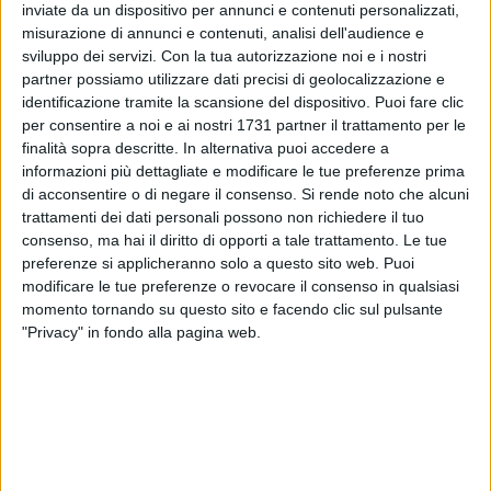
inviate da un dispositivo per annunci e contenuti personalizzati,
ALTRI VIDEO PUBBLICATI DI RECENTE
misurazione di annunci e contenuti, analisi dell'audience e
sviluppo dei servizi.
Con la tua autorizzazione noi e i nostri
partner possiamo utilizzare dati precisi di geolocalizzazione e
identificazione tramite la scansione del dispositivo. Puoi fare clic
per consentire a noi e ai nostri 1731 partner il trattamento per le
finalità sopra descritte. In alternativa puoi accedere a
informazioni più dettagliate e modificare le tue preferenze prima
di acconsentire o di negare il consenso.
Si rende noto che alcuni
trattamenti dei dati personali possono non richiedere il tuo
SOCIAL VIDEO
1 MINUTO
SOCIAL VIDEO
55 SECONDI
consenso, ma hai il diritto di opporti a tale trattamento. Le tue
100x100 Maturi edizione 2026, le
100x100 Maturi edizione 2026, le
preferenze si applicheranno solo a questo sito web. Puoi
interviste: Adrian Fartade
interviste: Cristina Piscitelli
modificare le tue preferenze o revocare il consenso in qualsiasi
momento tornando su questo sito e facendo clic sul pulsante
"Privacy" in fondo alla pagina web.
SOCIAL VIDEO
1 MINUTO
SOCIAL VIDEO
49 SECONDI
100x100 Maturi edizione 2026: il
100x100 Maturi edizione 2026, le