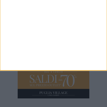
1 MINUTO
100x100 Maturi edizione 2026, le interviste: Adrian Fartade
2 MINUTI
Intervista alle stagiste della Network Contacts dopo l'iniziativa di
“100x100 Maturi”