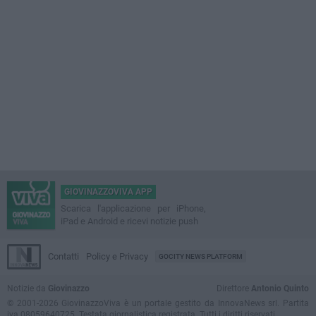
GIOVINAZZOVIVA APP
Scarica l'applicazione per iPhone,
iPad e Android e ricevi notizie push
Contatti
Policy e Privacy
GOCITY NEWS PLATFORM
Notizie da
Giovinazzo
Direttore
Antonio Quinto
© 2001-2026 GiovinazzoViva è un portale gestito da InnovaNews srl. Partita
iva 08059640725. Testata giornalistica registrata. Tutti i diritti riservati.