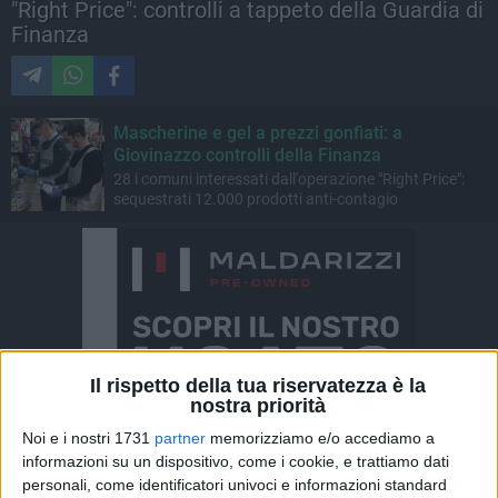
"Right Price": controlli a tappeto della Guardia di
Finanza
Mascherine e gel a prezzi gonfiati: a
Giovinazzo controlli della Finanza
28 i comuni interessati dall'operazione "Right Price":
sequestrati 12.000 prodotti anti-contagio
Il rispetto della tua riservatezza è la
nostra priorità
Noi e i nostri 1731
partner
memorizziamo e/o accediamo a
informazioni su un dispositivo, come i cookie, e trattiamo dati
personali, come identificatori univoci e informazioni standard