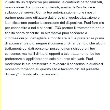
inviate da un dispositivo per annunci e contenuti personalizzati,
ALTRI VIDEO PUBBLICATI DI RECENTE
misurazione di annunci e contenuti, analisi dell'audience e
sviluppo dei servizi.
Con la tua autorizzazione noi e i nostri
partner possiamo utilizzare dati precisi di geolocalizzazione e
identificazione tramite la scansione del dispositivo. Puoi fare clic
per consentire a noi e ai nostri 1733 partner il trattamento per le
finalità sopra descritte. In alternativa puoi accedere a
informazioni più dettagliate e modificare le tue preferenze prima
di acconsentire o di negare il consenso.
Si rende noto che alcuni
trattamenti dei dati personali possono non richiedere il tuo
SOCIAL VIDEO
1 MINUTO
SOCIAL VIDEO
55 SECONDI
consenso, ma hai il diritto di opporti a tale trattamento. Le tue
100x100 Maturi edizione 2026, le
100x100 Maturi edizione 2026, le
interviste: Adrian Fartade
interviste: Cristina Piscitelli
preferenze si applicheranno solo a questo sito web. Puoi
modificare le tue preferenze o revocare il consenso in qualsiasi
momento tornando su questo sito e facendo clic sul pulsante
"Privacy" in fondo alla pagina web.
SOCIAL VIDEO
1 MINUTO
SOCIAL VIDEO
49 SECONDI
100x100 Maturi edizione 2026: il
100x100 Maturi edizione 2026, le