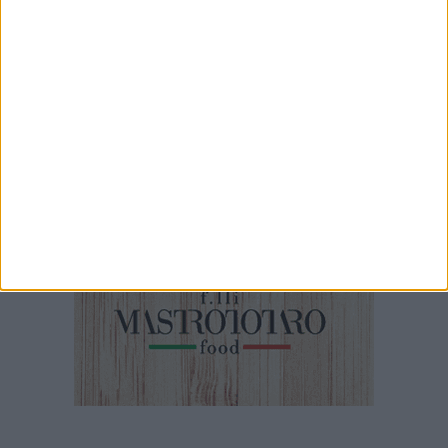
2 MINUTI
Pinuccio chiama Cascella, sindaco di Barletta
2 MINUTI
Pinuccio chiama Guglielmo Minervini