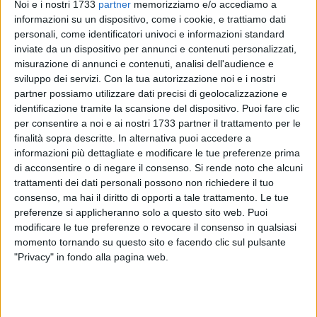
Noi e i nostri 1733
partner
memorizziamo e/o accediamo a
informazioni su un dispositivo, come i cookie, e trattiamo dati
personali, come identificatori univoci e informazioni standard
inviate da un dispositivo per annunci e contenuti personalizzati,
SOCIAL VIDEO
1 MINUTO
SOCIAL VIDEO
55 SECONDI
100x100 Maturi edizione 2026, le
100x100 Maturi edizione 2026, le
misurazione di annunci e contenuti, analisi dell'audience e
interviste: Adrian Fartade
interviste: Cristina Piscitelli
sviluppo dei servizi.
Con la tua autorizzazione noi e i nostri
partner possiamo utilizzare dati precisi di geolocalizzazione e
identificazione tramite la scansione del dispositivo. Puoi fare clic
per consentire a noi e ai nostri 1733 partner il trattamento per le
finalità sopra descritte. In alternativa puoi accedere a
informazioni più dettagliate e modificare le tue preferenze prima
di acconsentire o di negare il consenso.
Si rende noto che alcuni
trattamenti dei dati personali possono non richiedere il tuo
consenso, ma hai il diritto di opporti a tale trattamento. Le tue
SOCIAL VIDEO
1 MINUTO
SOCIAL VIDEO
49 SECONDI
preferenze si applicheranno solo a questo sito web. Puoi
100x100 Maturi edizione 2026: il
100x100 Maturi edizione 2026, le
modificare le tue preferenze o revocare il consenso in qualsiasi
video racconto dell'evento
interviste: Giuseppe Maldera
momento tornando su questo sito e facendo clic sul pulsante
"Privacy" in fondo alla pagina web.