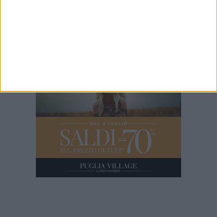
2 MINUTI
Pinuccio chiama Guglielmo Minervini