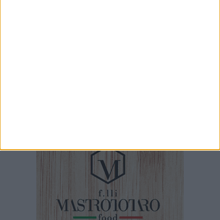
Ghiacciolo al cioccolato
2 MINUTI
Pinuccio chiama Guglielmo Minervini
2 MINUTI
Pinuccio chiama Cascella, sindaco di Barletta
5 MINUTI
Luca Carboni in Concerto