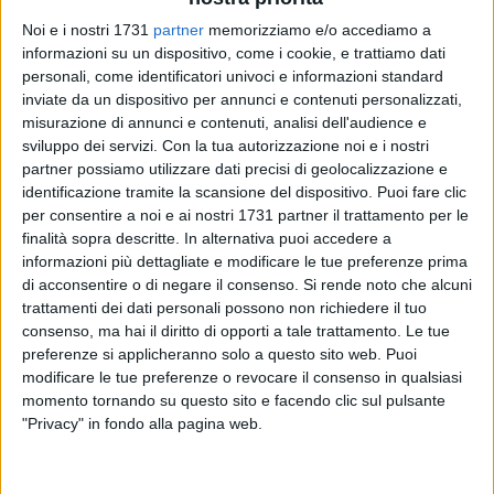
Noi e i nostri 1731
partner
memorizziamo e/o accediamo a
ALTRI VIDEO PUBBLICATI DI RECENTE
informazioni su un dispositivo, come i cookie, e trattiamo dati
personali, come identificatori univoci e informazioni standard
inviate da un dispositivo per annunci e contenuti personalizzati,
misurazione di annunci e contenuti, analisi dell'audience e
sviluppo dei servizi.
Con la tua autorizzazione noi e i nostri
partner possiamo utilizzare dati precisi di geolocalizzazione e
identificazione tramite la scansione del dispositivo. Puoi fare clic
per consentire a noi e ai nostri 1731 partner il trattamento per le
SOCIAL VIDEO
1 MINUTO
SOCIAL VIDEO
55 SECONDI
finalità sopra descritte. In alternativa puoi accedere a
100x100 Maturi edizione 2026, le
100x100 Maturi edizione 2026, le
informazioni più dettagliate e modificare le tue preferenze prima
interviste: Adrian Fartade
interviste: Cristina Piscitelli
di acconsentire o di negare il consenso.
Si rende noto che alcuni
trattamenti dei dati personali possono non richiedere il tuo
consenso, ma hai il diritto di opporti a tale trattamento. Le tue
preferenze si applicheranno solo a questo sito web. Puoi
modificare le tue preferenze o revocare il consenso in qualsiasi
momento tornando su questo sito e facendo clic sul pulsante
"Privacy" in fondo alla pagina web.
SOCIAL VIDEO
1 MINUTO
SOCIAL VIDEO
49 SECONDI
100x100 Maturi edizione 2026: il
100x100 Maturi edizione 2026, le