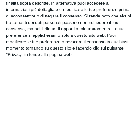
finalità sopra descritte. In alternativa puoi accedere a
informazioni più dettagliate e modificare le tue preferenze prima
di acconsentire o di negare il consenso.
Si rende noto che alcuni
A cura di
NICOLA MICCIONE
trattamenti dei dati personali possono non richiedere il tuo
consenso, ma hai il diritto di opporti a tale trattamento. Le tue
preferenze si applicheranno solo a questo sito web. Puoi
modificare le tue preferenze o revocare il consenso in qualsiasi
Dopo mesi di fermo per l'enduro di Bari e provincia, a causa
momento tornando su questo sito e facendo clic sul pulsante
del torrido caldo estivo, il Motoclub Team Racing Motorbike
"Privacy" in fondo alla pagina web.
ha inaugurato domenica 28 settembre la stagione
amatoriale enduristica nel proprio campo di allenamento
enduro dedicato ai soci con l'evento a tempo "Ore ininterrotte
di enduro in squadre da due".
Il nuovo Motoclub Team Racing Motorbike, con sede a
Giovinazzo, è guidato da Gennaro Gadaleta ed è composto
da uno staff con le idee abbastanza chiare per impegnarsi
nel campo sportivo e nella promozione turistica. Tanto
divertimento e tanti curiosi visitatori hanno caratterizzato la
giornata.