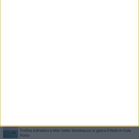
PIÙ LETTI QUESTA SETTIMANA
SABATO 1 AGOSTO
Il Defender Giovinazzo C5 pone sempre fiducia in Marolla
MARTEDÌ 4 AGOSTO
U.S. Giovinazzo Calcio: una giornata per ricordare chi ha fatto la
storia biancoverde
DOMENICA 2 AGOSTO
Trofeo Adriatico e Mar Ionio: Giovinazzo si gioca il titolo in Cala
Porto