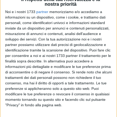
nostra priorità
Noi e i nostri 1733
partner
memorizziamo e/o accediamo a
informazioni su un dispositivo, come i cookie, e trattiamo dati
231
A cura di
personali, come identificatori univoci e informazioni standard
NICOLA MICCIONE
inviate da un dispositivo per annunci e contenuti personalizzati,
misurazione di annunci e contenuti, analisi dell'audience e
sviluppo dei servizi.
Con la tua autorizzazione noi e i nostri
L'ultimo match di
Antonello Dell'Olio
vale una medaglia di
partner possiamo utilizzare dati precisi di geolocalizzazione e
identificazione tramite la scansione del dispositivo. Puoi fare clic
bronzo. L'atleta della
Nazionale
, agli
Europei World
per consentire a noi e ai nostri 1733 partner il trattamento per le
Association of Kickboxing Organizations
disputatisi a Gyor,
finalità sopra descritte. In alternativa puoi accedere a
in Ungheria, supera la
Bulgaria
e l'
Azerbaijan
, ma non la
informazioni più dettagliate e modificare le tue preferenze prima
Grecia
e si aggiudica il terzo posto finale.
di acconsentire o di negare il consenso.
Si rende noto che alcuni
trattamenti dei dati personali possono non richiedere il tuo
Il fighter di Giovinazzo, in un'edizione a cui hanno
consenso, ma hai il diritto di opporti a tale trattamento. Le tue
partecipato la bellezza di
39 nazioni
che hanno portato sul
preferenze si applicheranno solo a questo sito web. Puoi
modificare le tue preferenze o revocare il consenso in qualsiasi
tatami e sul ring ben
1.574 atleti
, si è presentato con la
momento tornando su questo sito e facendo clic sul pulsante
Nazionale italiana
, uno dei contingenti più numerosi, dietro
"Privacy" in fondo alla pagina web.
solamente a Russia, Polonia ed Ungheria, contribuendo ad
arricchire il medagliere azzurro con un bronzo nella