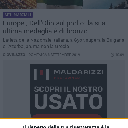
ARTI MARZIALI
Europei, Dell'Olio sul podio: la sua
ultima medaglia è di bronzo
L'atleta della Nazionale italiana, a Gyor, supera la Bulgaria
e l'Azerbaijan, ma non la Grecia
GIOVINAZZO -
DOMENICA 8 SETTEMBRE 2019
10.09
Il rispetto della tua riservatezza è la