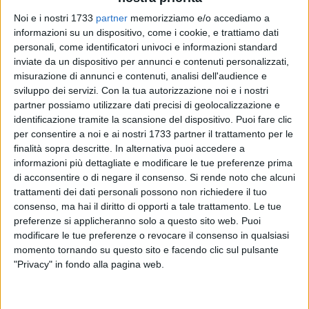
Noi e i nostri 1733
partner
memorizziamo e/o accediamo a
4
A cura di
informazioni su un dispositivo, come i cookie, e trattiamo dati
GIUSEPPE DALBIS
personali, come identificatori univoci e informazioni standard
inviate da un dispositivo per annunci e contenuti personalizzati,
misurazione di annunci e contenuti, analisi dell'audience e
sviluppo dei servizi.
Con la tua autorizzazione noi e i nostri
L'
AFP Giovinazzo
è attesa da una nuova sfida cruciale.
partner possiamo utilizzare dati precisi di geolocalizzazione e
Questa sera alle ore 20.45 sarà impegnata sul parquet della
identificazione tramite la scansione del dispositivo. Puoi fare clic
BDL Correggio Hockey
per la settima giornata del
per consentire a noi e ai nostri 1733 partner il trattamento per le
campionato di A1 di hockey su pista.
finalità sopra descritte. In alternativa puoi accedere a
informazioni più dettagliate e modificare le tue preferenze prima
di acconsentire o di negare il consenso.
Si rende noto che alcuni
I biancoverdi hanno vinto un solo incontro finora e per
trattamenti dei dati personali possono non richiedere il tuo
questo occupano l'
ultimo posto in classifica
; le altre
consenso, ma hai il diritto di opporti a tale trattamento. Le tue
formazioni sono ancora a portata di mano ma presto
preferenze si applicheranno solo a questo sito web. Puoi
potranno recuperare una o due gare che non hanno ancora
modificare le tue preferenze o revocare il consenso in qualsiasi
disputato. Per questo i pugliesi dovranno fare punti già tra
momento tornando su questo sito e facendo clic sul pulsante
poche ore per non rimanere ancorati al fondo.
"Privacy" in fondo alla pagina web.
Gli emiliani, invece, sono tornati in massima serie dopo aver