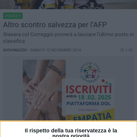
HOCKEY
Altro scontro salvezza per l’AFP
Stasera col Correggio proverà a lasciare l’ultimo posto in
classifica
GIOVINAZZO -
SABATO 12 NOVEMBRE 2016
1.55
Il rispetto della tua riservatezza è la
nostra priorità