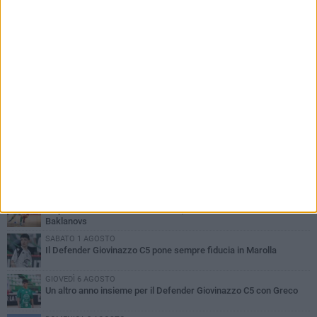
PIÙ LETTI QUESTA SETTIMANA
MARTEDÌ 4 AGOSTO
U.S. Giovinazzo Calcio: una giornata per ricordare chi ha fatto la
storia biancoverde
GIOVEDÌ 6 AGOSTO
Vogatori Giovinazzo, sfuma il sogno Trofeo dell'Adriatico e del
Mar Ionio
MARTEDÌ 4 AGOSTO
Colpo del Defender Giovinazzo C5, arriva il nazionale lettone
Baklanovs
SABATO 1 AGOSTO
Il Defender Giovinazzo C5 pone sempre fiducia in Marolla
GIOVEDÌ 6 AGOSTO
Un altro anno insieme per il Defender Giovinazzo C5 con Greco