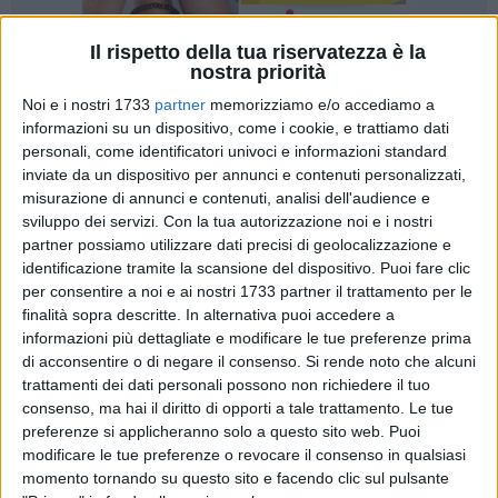
Il rispetto della tua riservatezza è la
nostra priorità
Noi e i nostri 1733
partner
memorizziamo e/o accediamo a
informazioni su un dispositivo, come i cookie, e trattiamo dati
personali, come identificatori univoci e informazioni standard
inviate da un dispositivo per annunci e contenuti personalizzati,
«Il restyling normativo sul tema degli idrocarburi,
previsto
misurazione di annunci e contenuti, analisi dell'audience e
dal Governo nella Legge di Stabilità
è l'ennesima presa in
sviluppo dei servizi.
Con la tua autorizzazione noi e i nostri
giro a danno dei territori. La dimostrazione è tutta nella
partner possiamo utilizzare dati precisi di geolocalizzazione e
concessione, rilasciata il 31 dicembre scorso, il giorno prima
identificazione tramite la scansione del dispositivo. Puoi fare clic
della entrata in vigore della Legge, che autorizza la
per consentire a noi e ai nostri 1733 partner il trattamento per le
"Petroceltic Italia Srl"
a ricercare idrocarburi al largo delle
finalità sopra descritte. In alternativa puoi accedere a
coste del Gargano. L'intenzione di eludere i referendum è
informazioni più dettagliate e modificare le tue preferenze prima
di acconsentire o di negare il consenso.
Si rende noto che alcuni
dunque palese».
trattamenti dei dati personali possono non richiedere il tuo
consenso, ma hai il diritto di opporti a tale trattamento. Le tue
È quanto si legge in un
comunicato congiunto dei
preferenze si applicheranno solo a questo sito web. Puoi
movimenti "No Triv"
che accusano il Governo di non voler
modificare le tue preferenze o revocare il consenso in qualsiasi
per nulla adempiere a quella smobilitazione petrolifera
momento tornando su questo sito e facendo clic sul pulsante