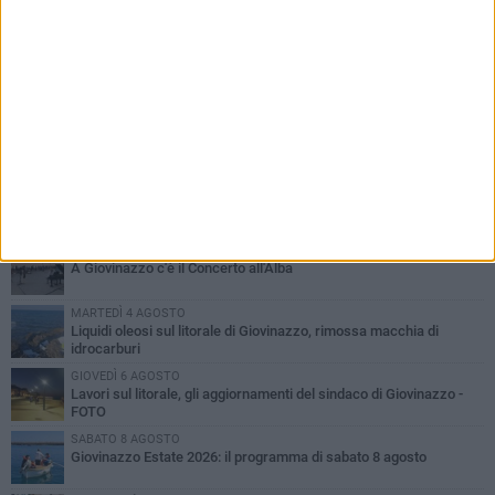
PIÙ LETTI QUESTA SETTIMANA
LUNEDÌ 3 AGOSTO
Miss Mamma Italiana: premiata anche una giovinazzese
VENERDÌ 7 AGOSTO
A Giovinazzo c'è il Concerto all'Alba
MARTEDÌ 4 AGOSTO
Liquidi oleosi sul litorale di Giovinazzo, rimossa macchia di
idrocarburi
GIOVEDÌ 6 AGOSTO
Lavori sul litorale, gli aggiornamenti del sindaco di Giovinazzo -
FOTO
SABATO 8 AGOSTO
Giovinazzo Estate 2026: il programma di sabato 8 agosto