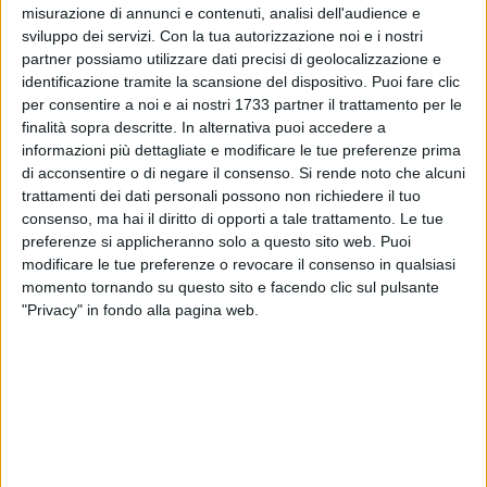
misurazione di annunci e contenuti, analisi dell'audience e
sviluppo dei servizi.
Con la tua autorizzazione noi e i nostri
partner possiamo utilizzare dati precisi di geolocalizzazione e
identificazione tramite la scansione del dispositivo. Puoi fare clic
A cura di
GIANLUCA BATTISTA
per consentire a noi e ai nostri 1733 partner il trattamento per le
finalità sopra descritte. In alternativa puoi accedere a
informazioni più dettagliate e modificare le tue preferenze prima
di acconsentire o di negare il consenso.
Si rende noto che alcuni
Ultimo incontro della serie di conferenze denominate "Terre
trattamenti dei dati personali possono non richiedere il tuo
di Sud" ed ideate da Marco Caccavo ed inserite nel
consenso, ma hai il diritto di opporti a tale trattamento. Le tue
preferenze si applicheranno solo a questo sito web. Puoi
calendario dell'Estate Giovinazzese.
modificare le tue preferenze o revocare il consenso in qualsiasi
momento tornando su questo sito e facendo clic sul pulsante
Questa sera, sala San Felice, a partire dalle ore 20.00,
"Privacy" in fondo alla pagina web.
ospiterà Salvatore Binetti, il quale terrà un intervento su "La
Marineria, dal Regno delle due Sicilie fino ai nostri giorni".
Come già accaduto per i primi tre incontri, la brava attrice,
Floriana Uva, interpreterà poesie e pensieri di pescatori e
marinai giovinazzesi.
Binetti accompagnerà il pubblico in un piacevole excursus