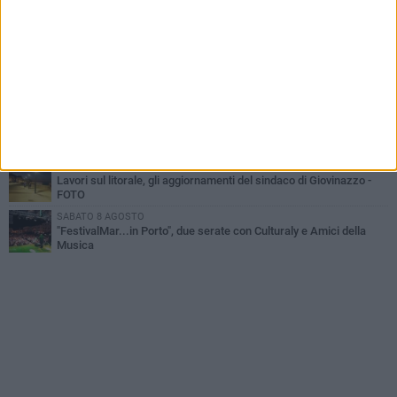
MARTEDÌ 4 AGOSTO
Liquidi oleosi sul litorale di Giovinazzo, rimossa macchia di
idrocarburi
SABATO 8 AGOSTO
Giovinazzo Estate 2026: il programma di sabato 8 agosto
DOMENICA 9 AGOSTO
Giovinazzo Estate: il programma dal 9 all'11 agosto
GIOVEDÌ 6 AGOSTO
Lavori sul litorale, gli aggiornamenti del sindaco di Giovinazzo -
FOTO
SABATO 8 AGOSTO
"FestivalMar...in Porto", due serate con Culturaly e Amici della
Musica