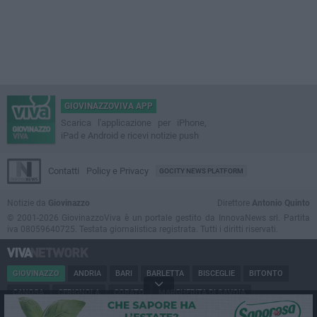
GIOVINAZZOVIVA APP
Scarica l'applicazione per iPhone,
iPad e Android e ricevi notizie push
Contatti
Policy e Privacy
GOCITY NEWS PLATFORM
Notizie da
Giovinazzo
Direttore
Antonio Quinto
© 2001-2026 GiovinazzoViva è un portale gestito da InnovaNews srl. Partita
iva 08059640725. Testata giornalistica registrata. Tutti i diritti riservati.
GIOVINAZZO
ANDRIA
BARI
BARLETTA
BISCEGLIE
BITONTO
CANOSA
CERIGNOLA
CORATO
MARGHERITA DI SAVOIA
MINERVINO
MODUGNO
MOLFETTA
PUGLIA
RUVO