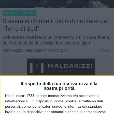
EVENTI E CULTURA
Stasera si chiude il ciclo di conferenze
"Terre di Sud"
Salvatore Binetti terrà un intervento su: "La Marineria,
dal Regno delle due Sicilie fino ai nostri giorni"
GIOVINAZZO -
MERCOLEDÌ 5 AGOSTO 2015
13.09
Il rispetto della tua riservatezza è la
nostra priorità
Noi e i nostri 1733
partner
memorizziamo e/o accediamo a
informazioni su un dispositivo, come i cookie, e trattiamo dati
personali, come identificatori univoci e informazioni standard
inviate da un dispositivo per annunci e contenuti personalizzati,