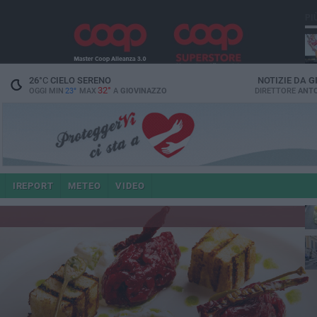
PI
26
°C
CIELO SERENO
NOTIZIE DA
G
32°
OGGI MIN
23°
MAX
A
GIOVINAZZO
DIRETTORE
ANTO
IREPORT
METEO
VIDEO
po
4 a