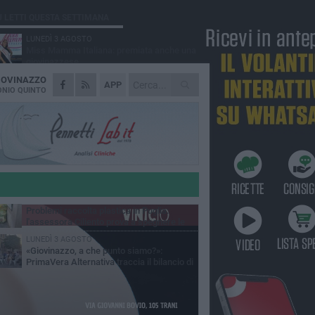
Ù LETTI QUESTA SETTIMANA
LUNEDÌ 3 AGOSTO
Miss Mamma Italiana: premiata anche una
giovinazzese
IOVINAZZO
MARTEDÌ 4 AGOSTO
APP
Liquidi oleosi sul litorale di Giovinazzo,
NIO QUINTO
rimossa macchia di idrocarburi
VENERDÌ 7 AGOSTO
A Giovinazzo c'è il Concerto all'Alba
GIOVEDÌ 6 AGOSTO
Lavori sul litorale, gli aggiornamenti del
sindaco di Giovinazzo - FOTO
MERCOLEDÌ 5 AGOSTO
Problemi raccolta plastica in Puglia:
l'assessora Ciliento prova a spegnere le
lemiche
LUNEDÌ 3 AGOSTO
«Giovinazzo, a che punto siamo?»:
PrimaVera Alternativa traccia il bilancio di
nni di Sollecito