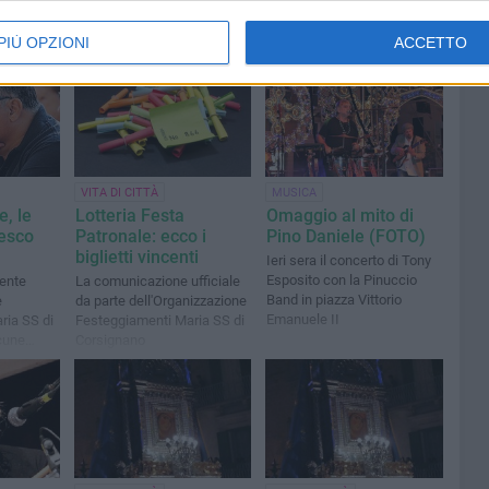
PIÙ OPZIONI
ACCETTO
1
VITA DI CITTÀ
MUSICA
e, le
Lotteria Festa
Omaggio al mito di
cesco
Patronale: ecco i
Pino Daniele (FOTO)
biglietti vincenti
Ieri sera il concerto di Tony
Esposito con la Pinuccio
dente
La comunicazione ufficiale
Band in piazza Vittorio
e
da parte dell'Organizzazione
Emanuele II
ria SS di
Festeggiamenti Maria SS di
cune
Corsignano
lche
re dalla