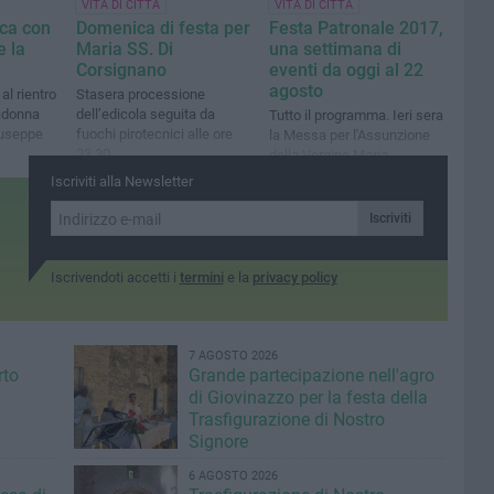
VITA DI CITTÀ
VITA DI CITTÀ
ica con
Domenica di festa per
Festa Patronale 2017,
e la
Maria SS. Di
una settimana di
Corsignano
eventi da oggi al 22
agosto
al rientro
Stasera processione
adonna
dell’edicola seguita da
Tutto il programma. Ieri sera
iuseppe
fuochi pirotecnici alle ore
la Messa per l'Assunzione
23.30
della Vergine Maria
Iscriviti alla Newsletter
Iscriviti
Iscrivendoti accetti i
termini
e la
privacy policy
7 AGOSTO 2026
rto
Grande partecipazione nell'agro
di Giovinazzo per la festa della
Trasfigurazione di Nostro
Signore
6 AGOSTO 2026