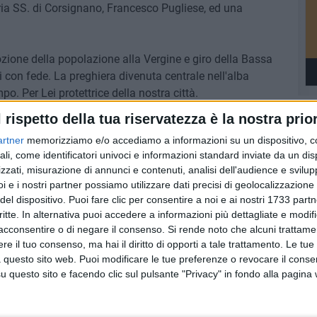
ia SS. di Corsignano, Francesco Pugliese, ed una
ozione della popolazione alla Vergine e giro della Bassa
ti con fede. La preghiera divenuta centrale nell'alba
. Per Lei protettrice della nostra città.
l rispetto della tua riservatezza è la nostra prior
SIGNANO
artner
memorizziamo e/o accediamo a informazioni su un dispositivo, c
ali, come identificatori univoci e informazioni standard inviate da un di
7 AGOSTO 2026
zzati, misurazione di annunci e contenuti, analisi dell'audience e svilupp
l
Giovinazzo festeggia i 100 anni
i e i nostri partner possiamo utilizzare dati precisi di geolocalizzazione 
agosto
di Maria Colamaria
del dispositivo. Puoi fare clic per consentire a noi e ai nostri 1733 partn
critte. In alternativa puoi accedere a informazioni più dettagliate e modif
acconsentire o di negare il consenso.
Si rende noto che alcuni trattamen
e il tuo consenso, ma hai il diritto di opporti a tale trattamento. Le tue
 questo sito web. Puoi modificare le tue preferenze o revocare il conse
questo sito e facendo clic sul pulsante "Privacy" in fondo alla pagina