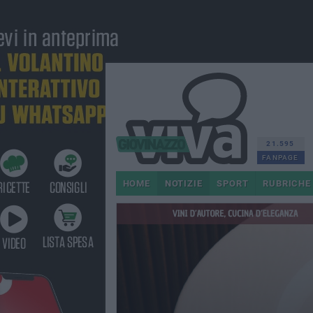
21.595
FANPAGE
HOME
NOTIZIE
SPORT
RUBRICHE