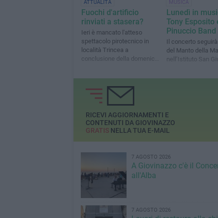
ATTUALITÀ
MUSICA
Fuochi d'artificio
Lunedì in mus
rinviati a stasera?
Tony Esposito 
Pinuccio Band
Ieri è mancato l'atteso
spettacolo pirotecnico in
Il concerto seguirà 
località Trincea a
del Manto della M
conclusione della domenica
nell’Istituto San G
di festa
RICEVI AGGIORNAMENTI E
CONTENUTI DA GIOVINAZZO
GRATIS
NELLA TUA E-MAIL
7 AGOSTO 2026
A Giovinazzo c'è il Conce
all'Alba
7 AGOSTO 2026