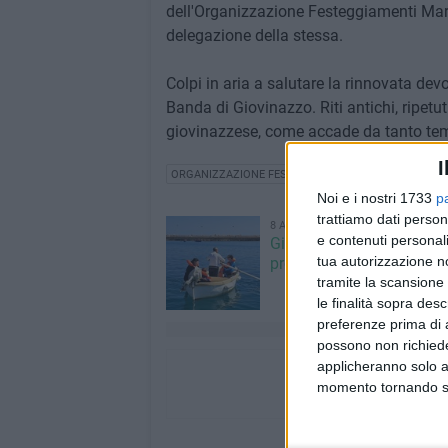
dell'Organizzazione Festeggiamenti Mar
delegazione della stessa.
Colpi in aria a salutare la rinnovata dev
Banda di Giovinazzo. Riti antichi, ripetu
giovinazzese, come accade da tanto tempo
I
ORGANIZZAZIONE FESTEGGIAMENTI MARIA SS COR
Noi e i nostri 1733
p
trattiamo dati person
8 AGOSTO 2026
e contenuti personali
Giovinazzo Estate 2026: i
tua autorizzazione no
programma di sabato 8 
tramite la scansione 
le finalità sopra des
preferenze prima di 
possono non richieder
applicheranno solo a
momento tornando su 