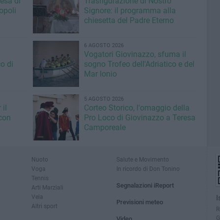
iesa di
Trasfigurazione di Nostro
opoli
Signore: il programma alla
chiesetta del Padre Eterno
6 AGOSTO 2026
Vogatori Giovinazzo, sfuma il
o di
sogno Trofeo dell'Adriatico e del
Mar Ionio
5 AGOSTO 2026
il
Corteo Storico, l'omaggio della
con
Pro Loco di Giovinazzo a Teresa
Camporeale
Nuoto
Salute e Movimento
Voga
In ricordo di Don Tonino
Tennis
Segnalazioni iReport
Arti Marziali
Vela
I
Previsioni meteo
Altri sport
R
G
Video