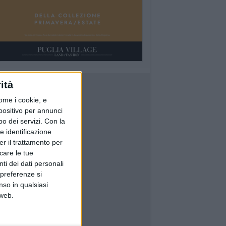
ità
ome i cookie, e
spositivo per annunci
o dei servizi.
Con la
e identificazione
er il trattamento per
icare le tue
ti dei dati personali
 preferenze si
nso in qualsiasi
 web.