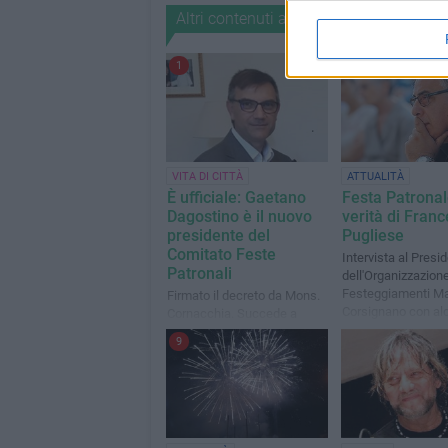
Altri contenuti a tema
1
2
VITA DI CITTÀ
ATTUALITÀ
È ufficiale: Gaetano
Festa Patronal
Dagostino è il nuovo
verità di Fran
presidente del
Pugliese
Comitato Feste
Intervista al Presi
Patronali
dell'Organizzazion
Festeggiamenti Ma
Firmato il decreto da Mons.
Corsignano con al
Cornacchia. Succede a
precisazioni e qua
Francesco Pugliese
9
sassolino da toglie
scarpa