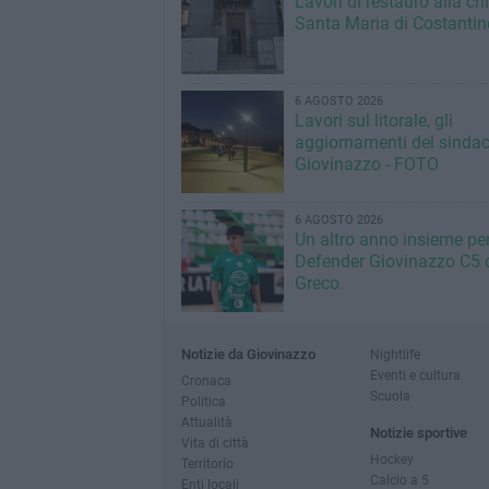
Lavori di restauro alla ch
Santa Maria di Costantin
6 AGOSTO 2026
Lavori sul litorale, gli
aggiornamenti del sindac
Giovinazzo - FOTO
6 AGOSTO 2026
Un altro anno insieme per 
Defender Giovinazzo C5 
Greco
Notizie da Giovinazzo
Nightlife
Eventi e cultura
Cronaca
Scuola
Politica
Attualità
Notizie sportive
Vita di città
Hockey
Territorio
Calcio a 5
Enti locali