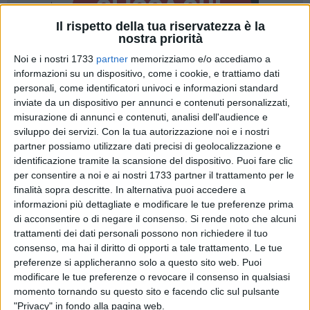
Il rispetto della tua riservatezza è la
nostra priorità
Noi e i nostri 1733
partner
memorizziamo e/o accediamo a
informazioni su un dispositivo, come i cookie, e trattiamo dati
personali, come identificatori univoci e informazioni standard
inviate da un dispositivo per annunci e contenuti personalizzati,
misurazione di annunci e contenuti, analisi dell'audience e
Niccolò Fabi sarà l'ospite musicale della Festa Patronale
sviluppo dei servizi.
Con la tua autorizzazione noi e i nostri
2015. L'annuncio è arrivato durante la conferenza di
partner possiamo utilizzare dati precisi di geolocalizzazione e
presentazione degli eventi messi a punto
identificazione tramite la scansione del dispositivo. Puoi fare clic
dall'Organizzazione Festeggiamenti Maria SS. di
per consentire a noi e ai nostri 1733 partner il trattamento per le
Corsignano, che risponde così a una curiosità molto diffusa
finalità sopra descritte. In alternativa puoi accedere a
in città.
informazioni più dettagliate e modificare le tue preferenze prima
di acconsentire o di negare il consenso.
Si rende noto che alcuni
trattamenti dei dati personali possono non richiedere il tuo
Fabi, celebre cantautore romano, ha alle spalle quasi
consenso, ma hai il diritto di opporti a tale trattamento. Le tue
vent'anni di carriera costellati di grandi successi e numerosi
preferenze si applicheranno solo a questo sito web. Puoi
premi, come la Targa Tenco per il migliore disco dell'anno
modificare le tue preferenze o revocare il consenso in qualsiasi
ricevuto per "Ecco" ad ottobre 2013. Difficilissimo elencare i
momento tornando su questo sito e facendo clic sul pulsante
suoi brani più celebri: tra "Capelli", "Lasciarsi un giorno a
"Privacy" in fondo alla pagina web.