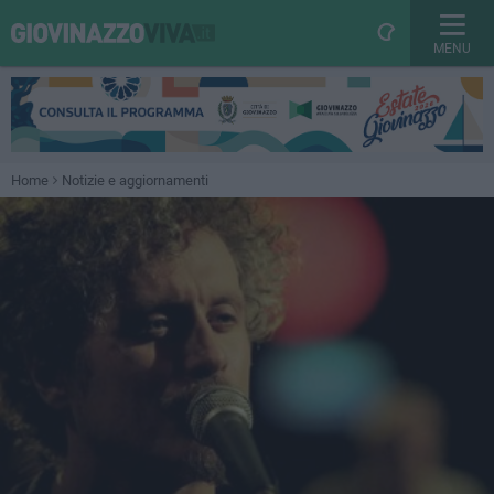
MENU
Home
Notizie e aggiornamenti