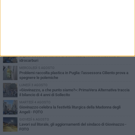
PIÙ LETTI QUESTA SETTIMANA
LUNEDÌ 3 AGOSTO
Miss Mamma Italiana: premiata anche una giovinazzese
MARTEDÌ 4 AGOSTO
Liquidi oleosi sul litorale di Giovinazzo, rimossa macchia di
idrocarburi
MERCOLEDÌ 5 AGOSTO
Problemi raccolta plastica in Puglia: l'assessora Ciliento prova a
spegnere le polemiche
LUNEDÌ 3 AGOSTO
«Giovinazzo, a che punto siamo?»: PrimaVera Alternativa traccia
il bilancio di 4 anni di Sollecito
MARTEDÌ 4 AGOSTO
Giovinazzo celebra la festività liturgica della Madonna degli
Angeli - FOTO
GIOVEDÌ 6 AGOSTO
Lavori sul litorale, gli aggiornamenti del sindaco di Giovinazzo -
FOTO