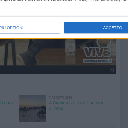
PIÙ OPZIONI
ACCETTO
7 AGOSTO 2026
00 anni
A Giovinazzo c'è il Concerto
all'Alba