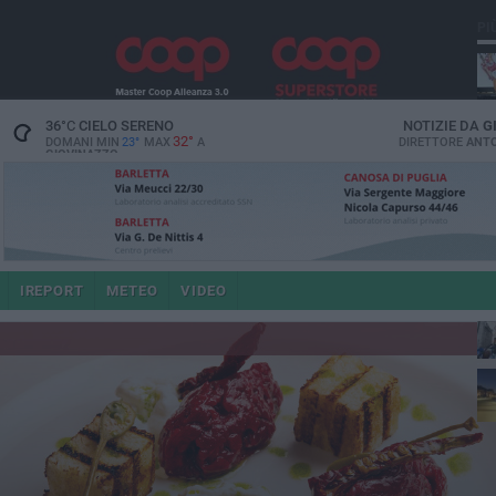
PI
36
°C
CIELO SERENO
NOTIZIE DA
G
32°
DOMANI MIN
23°
MAX
A
DIRETTORE
ANTO
GIOVINAZZO
po
IREPORT
METEO
VIDEO
4 a