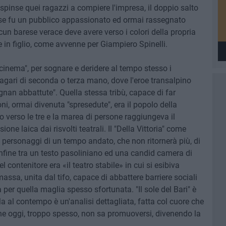
spinse quei ragazzi a compiere l'impresa, il doppio salto
pinse fu un pubblico appassionato ed ormai rassegnato
un barese verace deve avere verso i colori della propria
in figlio, come avvenne per Giampiero Spinelli.
ercinema", per sognare e deridere al tempo stesso i
agari di seconda o terza mano, dove l'eroe transalpino
an abbattute". Quella stessa tribù, capace di far
roni, ormai divenuta "spresedute", era il popolo della
 verso le tre e la marea di persone raggiungeva il
ione laica dai risvolti teatrali. Il "Della Vittoria" come
i personaggi di un tempo andato, che non ritornerà più, di
onfine tra un testo pasoliniano ed una candid camera di
l contenitore era «il teatro stabile» in cui si esibiva
ssa, unita dal tifo, capace di abbattere barriere sociali
per quella maglia spesso sfortunata. "Il sole del Bari" è
i. Ma al contempo è un'analisi dettagliata, fatta col cuore che
che oggi, troppo spesso, non sa promuoversi, divenendo la