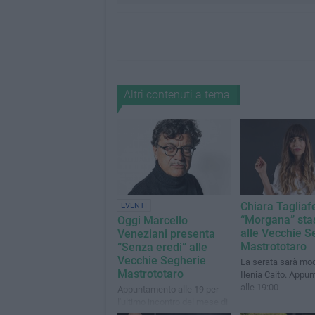
Altri contenuti a tema
Chiara Tagliafe
EVENTI
“Morgana” sta
Oggi Marcello
alle Vecchie S
Veneziani presenta
Mastrototaro
“Senza eredi” alle
Vecchie Segherie
La serata sarà mo
Mastrototaro
Ilenia Caito. Appu
alle 19:00
Appuntamento alle 19 per
l'ultimo incontro del mese di
dicembre