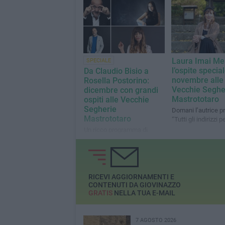
Laura Imai Me
SPECIALE
l’ospite special
Da Claudio Bisio a
novembre alle
Rosella Postorino:
Vecchie Seghe
dicembre con grandi
Mastrototaro
ospiti alle Vecchie
Segherie
Domani l’autrice p
Mastrototaro
“Tutti gli indirizzi p
Un ricco programma di
appuntamenti che spaziano
tra sociale, narrativa e
poesia
RICEVI AGGIORNAMENTI E
CONTENUTI DA GIOVINAZZO
GRATIS
NELLA TUA E-MAIL
7 AGOSTO 2026