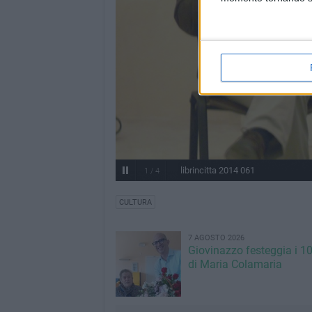
librincitta 2014 061
1
/
4
CULTURA
7 AGOSTO 2026
Giovinazzo festeggia i 1
di Maria Colamaria