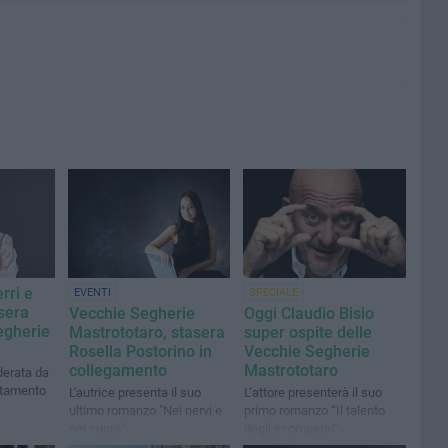
rri e
EVENTI
SPECIALE
sera
Vecchie Segherie
Oggi Claudio Bisio
egherie
Mastrototaro, stasera
super ospite delle
Rosella Postorino in
Vecchie Segherie
collegamento
Mastrototaro
derata da
ntamento
L'autrice presenta il suo
L’attore presenterà il suo
ultimo romanzo "Nei nervi e
primo romanzo “Il talento
nel cuore"
degli scomparsi”