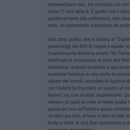
barivecchiano doc. Ha ricordato ciò che 
dalla C1 alla serie A. E quello che li s
geneticamente alla sofferenza, che ciasc
città. Un testamento trasmesso da padre 
Una città, quella, che si riuniva al "Sup
personaggi dei film di cappa e spada, m
Scaramouche diveniva presto "Nu Tartagn
rettificare la produzione di birra alla Pe
domenica, quando le partite si giocavano
quartiere fieristico in una sorta di process
album dei ricordi, completo di figurine d
cui l'autore ha tracciato un quadro al c
Nanni Loy, con risultati stupefacenti. Que
almeno un paio di volte al mese quella ma
grazie ad una sofferenza quasi catartica 
un libro per tutti, è forse il libro di tutt
batte a mille, di una Bari scomparsa e 
caricatura di se stessa.