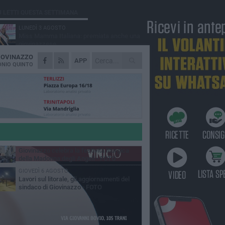
Ù LETTI QUESTA SETTIMANA
LUNEDÌ 3 AGOSTO
Miss Mamma Italiana: premiata anche una
giovinazzese
IOVINAZZO
MARTEDÌ 4 AGOSTO
APP
Liquidi oleosi sul litorale di Giovinazzo,
NIO QUINTO
rimossa macchia di idrocarburi
MERCOLEDÌ 5 AGOSTO
Problemi raccolta plastica in Puglia:
l'assessora Ciliento prova a spegnere le
lemiche
LUNEDÌ 3 AGOSTO
«Giovinazzo, a che punto siamo?»:
PrimaVera Alternativa traccia il bilancio di
nni di Sollecito
MARTEDÌ 4 AGOSTO
Giovinazzo celebra la festività liturgica
della Madonna degli Angeli - FOTO
GIOVEDÌ 6 AGOSTO
Lavori sul litorale, gli aggiornamenti del
sindaco di Giovinazzo - FOTO