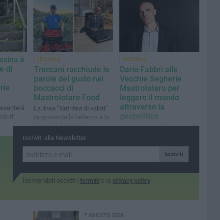
ssina è
SPECIALE
SPECIALE
e di
Treccani racchiude le
Dario Fabbri alle
parole del gusto nei
Vecchie Segherie
rie
boccacci di
Mastrototaro per
Mastrototaro Food
leggere il mondo
attraverso la
resenterà
La linea “Nutritevi di valori”
geopolitica
erduti”
rappresenta la bellezza e la
varietà del territorio
Appuntamento domenica 20
ottobre con uno dei massimi
Iscriviti alla Newsletter
esperti internazionali
Iscriviti
Iscrivendoti accetti i
termini
e la
privacy policy
7 AGOSTO 2026