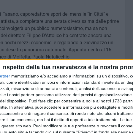
 Fasano, caporedattore sport del mensile "in Città" e
 Battista, a completare una serata diversissima dalle prime
n coinvolgerà un pubblico numerosissimo, ma sa non
del direttore Filippo D'Attolico ha centrato ancora una
i con pochi mezzi economici e regalando a Giovinazzo un
di un deserto panorama autunnale. Appuntamento al 16
co di Molfetta, Paola Natalicchio.
l rispetto della tua riservatezza è la nostra prior
artner
memorizziamo e/o accediamo a informazioni su un dispositivo, c
ali, come identificatori univoci e informazioni standard inviate da un di
zzati, misurazione di annunci e contenuti, analisi dell'audience e svilupp
i e i nostri partner possiamo utilizzare dati precisi di geolocalizzazione 
del dispositivo. Puoi fare clic per consentire a noi e ai nostri 1733 partn
critte. In alternativa puoi accedere a informazioni più dettagliate e modif
acconsentire o di negare il consenso.
Si rende noto che alcuni trattamen
e il tuo consenso, ma hai il diritto di opporti a tale trattamento. Le tue
 questo sito web. Puoi modificare le tue preferenze o revocare il conse
questo sito e facendo clic sul pulsante "Privacy" in fondo alla pagina