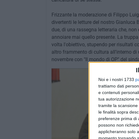
Frizzante la moderazione di Filippo Luigi
divertenti le letture del nostro Gianluca
due, di una rassegna letteraria che, no
annoiare mai quello presente. La truppa 
volta l'obiettivo, stupendo per risultat
altro frammento di cultura all'interno 
novembre con "Il mondo di OP" del sinda
I
Noi e i nostri 1733
p
trattiamo dati person
e contenuti personali
tua autorizzazione no
tramite la scansione 
le finalità sopra des
preferenze prima di 
possono non richieder
applicheranno solo a
momento tornando su 