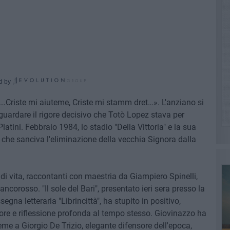
d by
Criste mi aiuteme, Criste mi stamm dret…». L'anziano si
 guardare il rigore decisivo che Totò Lopez stava per
atini. Febbraio 1984, lo stadio "Della Vittoria" e la sua
l che sanciva l'eliminazione della vecchia Signora dalla
o di vita, raccontanti con maestria da Giampiero Spinelli,
ncorosso. "Il sole del Bari", presentato ieri sera presso la
egna letteraria "Librincittà", ha stupito in positivo,
re e riflessione profonda al tempo stesso. Giovinazzo ha
ieme a Giorgio De Trizio, elegante difensore dell'epoca,