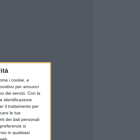
ità
ome i cookie, e
spositivo per annunci
o dei servizi.
Con la
e identificazione
er il trattamento per
icare le tue
ti dei dati personali
 preferenze si
nso in qualsiasi
 web.