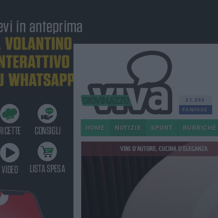
21.595
FANPAGE
HOME
NOTIZIE
SPORT
RUBRICHE