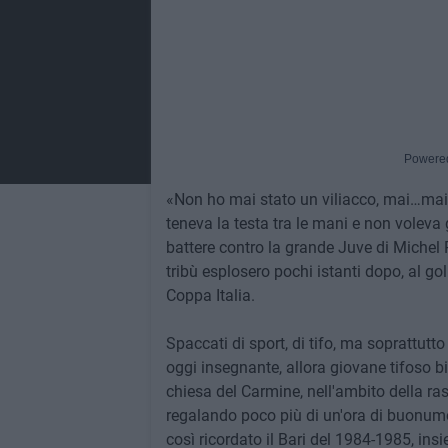
Powere
«Non ho mai stato un viliacco, mai…mai…
teneva la testa tra le mani e non voleva
battere contro la grande Juve di Michel Pl
tribù esplosero pochi istanti dopo, al go
Coppa Italia.
Spaccati di sport, di tifo, ma soprattutt
oggi insegnante, allora giovane tifoso bia
chiesa del Carmine, nell'ambito della rass
regalando poco più di un'ora di buonumo
così ricordato il Bari del 1984-1985, ins