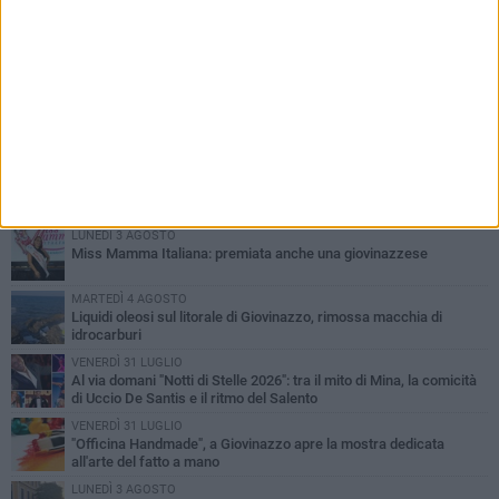
PIÙ LETTI QUESTA SETTIMANA
LUNEDÌ 3 AGOSTO
Miss Mamma Italiana: premiata anche una giovinazzese
MARTEDÌ 4 AGOSTO
Liquidi oleosi sul litorale di Giovinazzo, rimossa macchia di
idrocarburi
VENERDÌ 31 LUGLIO
Al via domani "Notti di Stelle 2026": tra il mito di Mina, la comicità
di Uccio De Santis e il ritmo del Salento
VENERDÌ 31 LUGLIO
"Officina Handmade", a Giovinazzo apre la mostra dedicata
all'arte del fatto a mano
LUNEDÌ 3 AGOSTO