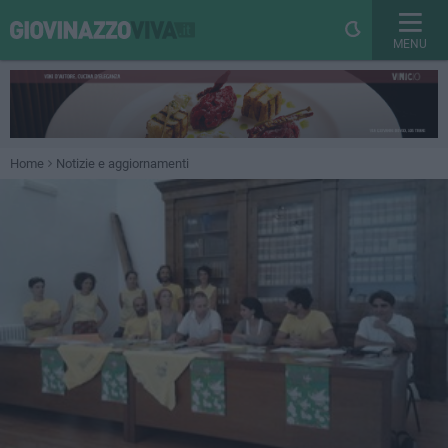
MENU
Home
Notizie e aggiornamenti