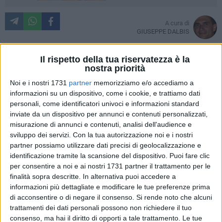
A cura di
GIUSEPPE DALBIS
Il rispetto della tua riservatezza è la
nostra priorità
Le prime onde hanno già mitigato la calura e portato un
Noi e i nostri 1731
partner
memorizziamo e/o accediamo a
piacevolissimo gusto di salsedine.
informazioni su un dispositivo, come i cookie, e trattiamo dati
personali, come identificatori univoci e informazioni standard
È stata presentata questa mattina in sala Marano la
inviate da un dispositivo per annunci e contenuti personalizzati,
seconda edizione di "Inondazioni Festival", uno tra gli eventi
misurazione di annunci e contenuti, analisi dell'audience e
di punta dell'estate giovinazzese organizzato dal Collettivo
sviluppo dei servizi.
Con la tua autorizzazione noi e i nostri
Polartis e finanziato dall'Assessorato alla Cultura e al
partner possiamo utilizzare dati precisi di geolocalizzazione e
Turismo del Comune di Giovinazzo.
identificazione tramite la scansione del dispositivo. Puoi fare clic
per consentire a noi e ai nostri 1731 partner il trattamento per le
finalità sopra descritte. In alternativa puoi accedere a
«Pur dovendo fare i conti col bilancio - ha premesso il
informazioni più dettagliate e modificare le tue preferenze prima
Sindaco Tommaso Depalma - abbiamo puntato tanto su
di acconsentire o di negare il consenso.
Si rende noto che alcuni
una manifestazione su cui abbiamo grandi aspettative.
trattamenti dei dati personali possono non richiedere il tuo
Finalmente stiamo vedendo in giro tanta gente anche
consenso, ma hai il diritto di opporti a tale trattamento. Le tue