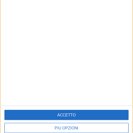
Altri contenuti a tema
ACCETTO
"Inondazioni" teatrali nel
Da domani la terza edizione
PIÙ OPZIONI
centro storico
del Festival "Inondazioni"