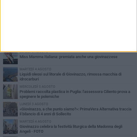
PIÙ LETTI QUESTA SETTIMANA
LUNEDÌ 3 AGOSTO
Miss Mamma Italiana: premiata anche una giovinazzese
MARTEDÌ 4 AGOSTO
Liquidi oleosi sul litorale di Giovinazzo, rimossa macchia di
idrocarburi
MERCOLEDÌ 5 AGOSTO
Problemi raccolta plastica in Puglia: l'assessora Ciliento prova a
spegnere le polemiche
LUNEDÌ 3 AGOSTO
«Giovinazzo, a che punto siamo?»: PrimaVera Alternativa traccia
il bilancio di 4 anni di Sollecito
MARTEDÌ 4 AGOSTO
Giovinazzo celebra la festività liturgica della Madonna degli
Angeli - FOTO