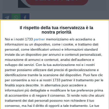
Il rispetto della tua riservatezza è la
nostra priorità
Nuova missiva del
Comitato "Per la Salute Pubblica"
che ha
Noi e i nostri 1733
partner
memorizziamo e/o accediamo a
ad oggetto la
Commissione sull'Area di Sviluppo
informazioni su un dispositivo, come i cookie, e trattiamo dati
Industriale.
Da diverso tempo si attendono risposte dagli
personali, come identificatori univoci e informazioni standard
amministratori su questo nuovo organismo e, soprattutto, in
inviate da un dispositivo per annunci e contenuti personalizzati,
misurazione di annunci e contenuti, analisi dell'audience e
tanti vorrebbero comprendere le sorti di Giovinazzo in
sviluppo dei servizi.
Con la tua autorizzazione noi e i nostri
relazione al Consorzio.
partner possiamo utilizzare dati precisi di geolocalizzazione e
identificazione tramite la scansione del dispositivo. Puoi fare clic
Dal Comitato giunge quindi una nuova stoccata al sindaco,
per consentire a noi e ai nostri 1733 partner il trattamento per le
Tommaso Depalma
, ed alla sua maggioranza di governo
finalità sopra descritte. In alternativa puoi accedere a
cittadino: «Continuiamo la nostra interrogazione - è l'incipit -
informazioni più dettagliate e modificare le tue preferenze prima
sul Consorzio dell'Area industriale, ASI, quello che
di acconsentire o di negare il consenso.
Si rende noto che alcuni
trattamenti dei dati personali possono non richiedere il tuo
l'Amministrazione Depalma vuole abbandonare e su cui da
consenso, ma hai il diritto di opporti a tale trattamento. Le tue
mesi è al lavoro, nel silenzio assoluto, una apposita