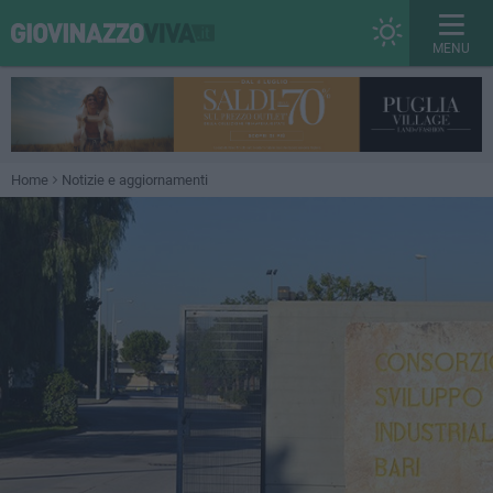
MENU
Home
Notizie e aggiornamenti