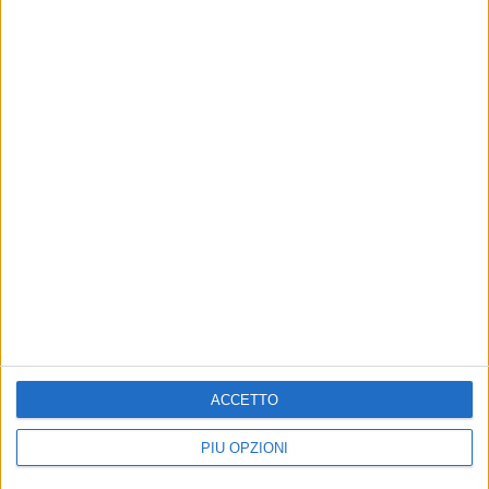
Altri contenuti a tema
ACCETTO
Sovranismo, se ne occuperà
ASI, il Comitato "Per la
la Scuola di impegno civile e
Salute Pubblica" bacchetta
politico
Depalma
PIÙ OPZIONI
Prosegue il ciclo di lezioni.
«Dov'era Giovinazzo quando si