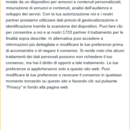
ALTRI VIDEO PUBBLICATI DI RECENTE
inviate da un dispositivo per annunci e contenuti personalizzati,
misurazione di annunci e contenuti, analisi dell'audience e
sviluppo dei servizi.
Con la tua autorizzazione noi e i nostri
partner possiamo utilizzare dati precisi di geolocalizzazione e
identificazione tramite la scansione del dispositivo. Puoi fare clic
per consentire a noi e ai nostri 1733 partner il trattamento per le
finalità sopra descritte. In alternativa puoi accedere a
informazioni più dettagliate e modificare le tue preferenze prima
di acconsentire o di negare il consenso.
Si rende noto che alcuni
SOCIAL VIDEO
1 MINUTO
SOCIAL VIDEO
55 SECONDI
trattamenti dei dati personali possono non richiedere il tuo
100x100 Maturi edizione 2026, le
100x100 Maturi edizione 2026, le
consenso, ma hai il diritto di opporti a tale trattamento. Le tue
interviste: Adrian Fartade
interviste: Cristina Piscitelli
preferenze si applicheranno solo a questo sito web. Puoi
modificare le tue preferenze o revocare il consenso in qualsiasi
momento tornando su questo sito e facendo clic sul pulsante
"Privacy" in fondo alla pagina web.
SOCIAL VIDEO
1 MINUTO
SOCIAL VIDEO
49 SECONDI
100x100 Maturi edizione 2026: il
100x100 Maturi edizione 2026, le
video racconto dell'evento
interviste: Giuseppe Maldera