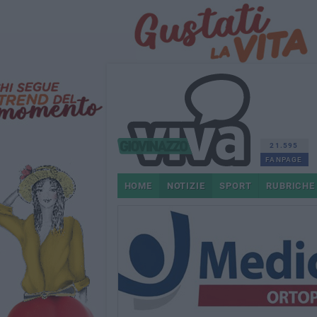
21.595
FANPAGE
HOME
NOTIZIE
SPORT
RUBRICHE