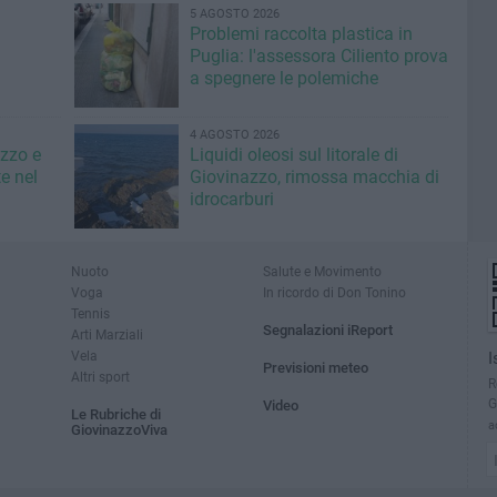
5 AGOSTO 2026
Problemi raccolta plastica in
Puglia: l'assessora Ciliento prova
a spegnere le polemiche
4 AGOSTO 2026
azzo e
Liquidi oleosi sul litorale di
e nel
Giovinazzo, rimossa macchia di
idrocarburi
Nuoto
Salute e Movimento
Voga
In ricordo di Don Tonino
Tennis
Segnalazioni iReport
Arti Marziali
Vela
I
Previsioni meteo
Altri sport
R
G
Video
Le Rubriche di
a
GiovinazzoViva