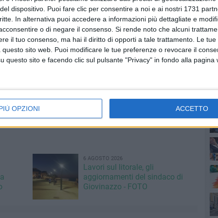
oncentramento. Per loro il Presidente della Repubblica, con
del dispositivo. Puoi fare clic per consentire a noi e ai nostri 1731 partn
lia d'Onore agli italiani internati nei lager nazisti. Una
critte. In alternativa puoi accedere a informazioni più dettagliate e modif
acconsentire o di negare il consenso.
Si rende noto che alcuni trattamen
ella Paolina dal Prefetto di Bari, lo scorso 2 giugno in
e il tuo consenso, ma hai il diritto di opporti a tale trattamento. Le tue
 questo sito web. Puoi modificare le tue preferenze o revocare il conse
questo sito e facendo clic sul pulsante "Privacy" in fondo alla pagina
lor militare, che va ad aggiungersi al quella che il
PI
va già ricevuto. Oggi per volontà della stessa sorella e
izzazione dal Ministero della Difesa, i resti mortali di Paolo
itiva sistemazione nel monumento-sacrario dedicato ai
PIÙ OPZIONI
ACCETTO
6 AGOSTO 2026
e i
Lavori sul litorale, gli
la
aggiornamenti del sindaco di
o
Giovinazzo - FOTO