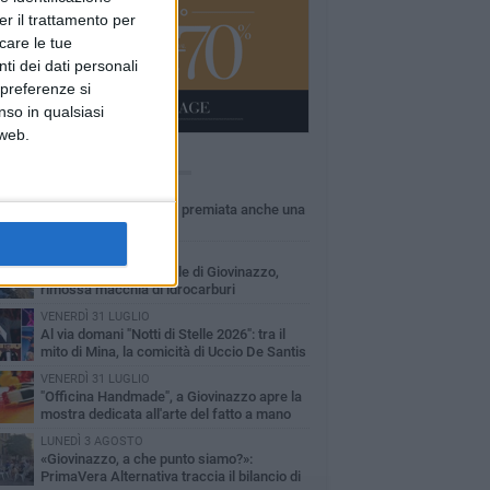
er il trattamento per
icare le tue
ti dei dati personali
 preferenze si
nso in qualsiasi
 web.
Ù LETTI QUESTA SETTIMANA
LUNEDÌ 3 AGOSTO
Miss Mamma Italiana: premiata anche una
giovinazzese
MARTEDÌ 4 AGOSTO
Liquidi oleosi sul litorale di Giovinazzo,
rimossa macchia di idrocarburi
VENERDÌ 31 LUGLIO
Al via domani "Notti di Stelle 2026": tra il
mito di Mina, la comicità di Uccio De Santis
l ritmo del Salento
VENERDÌ 31 LUGLIO
"Officina Handmade", a Giovinazzo apre la
mostra dedicata all'arte del fatto a mano
LUNEDÌ 3 AGOSTO
«Giovinazzo, a che punto siamo?»:
PrimaVera Alternativa traccia il bilancio di