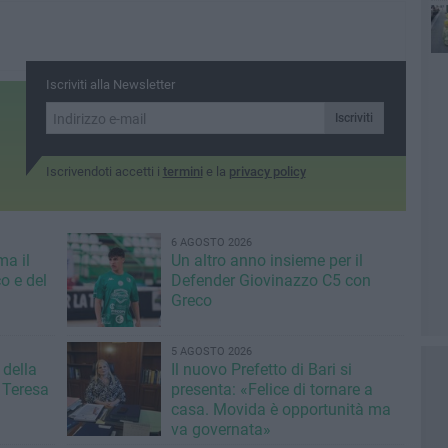
4 a
po
Iscriviti alla Newsletter
Iscriviti
Iscrivendoti accetti i
termini
e la
privacy policy
6 AGOSTO 2026
ma il
Un altro anno insieme per il
o e del
Defender Giovinazzo C5 con
Greco
5 AGOSTO 2026
 della
Il nuovo Prefetto di Bari si
 Teresa
presenta: «Felice di tornare a
casa. Movida è opportunità ma
va governata»