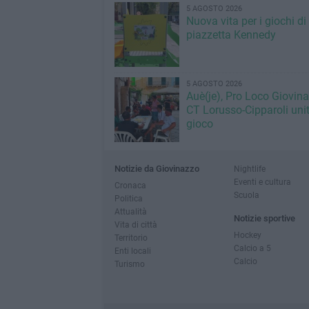
5 AGOSTO 2026
Nuova vita per i giochi di
piazzetta Kennedy
5 AGOSTO 2026
Auè(je), Pro Loco Giovin
CT Lorusso-Cipparoli unit
gioco
Notizie da Giovinazzo
Nightlife
Eventi e cultura
Cronaca
Scuola
Politica
Attualità
Notizie sportive
Vita di città
Hockey
Territorio
Calcio a 5
Enti locali
Calcio
Turismo