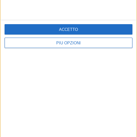
ACCETTO
PIÙ OPZIONI
Iscriviti alla Newsletter
Iscriviti
Iscrivendoti accetti i
termini
e la
privacy policy
8 AGOSTO 2026
"FestivalMar...in Porto", due serate con
Culturaly e Amici della Musica