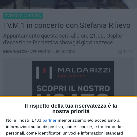
EVENTI E CULTURA
I V.M.1 in concerto con Stefania Rilievo
Appuntamento questa sera alle ore 21.00. Ospite
d'eccezione l'ecclettica showgirl giovinazzese
GIOVINAZZO -
VENERDÌ 10 LUGLIO 2015
12.04
Il rispetto della tua riservatezza è la
nostra priorità
Noi e i nostri 1733
partner
memorizziamo e/o accediamo a
informazioni su un dispositivo, come i cookie, e trattiamo dati
personali, come identificatori univoci e informazioni standard