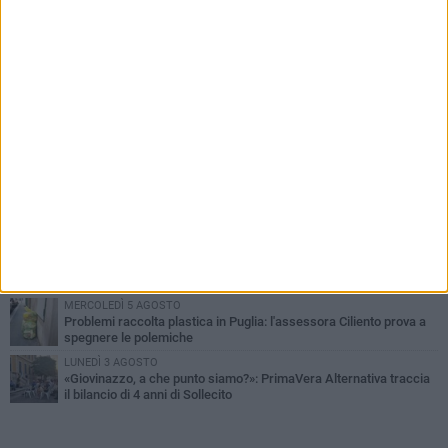
PIÙ LETTI QUESTA SETTIMANA
LUNEDÌ 3 AGOSTO
Miss Mamma Italiana: premiata anche una giovinazzese
MARTEDÌ 4 AGOSTO
Liquidi oleosi sul litorale di Giovinazzo, rimossa macchia di
idrocarburi
VENERDÌ 7 AGOSTO
A Giovinazzo c'è il Concerto all'Alba
GIOVEDÌ 6 AGOSTO
Lavori sul litorale, gli aggiornamenti del sindaco di Giovinazzo -
FOTO
MERCOLEDÌ 5 AGOSTO
Problemi raccolta plastica in Puglia: l'assessora Ciliento prova a
spegnere le polemiche
LUNEDÌ 3 AGOSTO
«Giovinazzo, a che punto siamo?»: PrimaVera Alternativa traccia
il bilancio di 4 anni di Sollecito