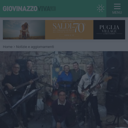
MENU
Home
Notizie e aggiornamenti