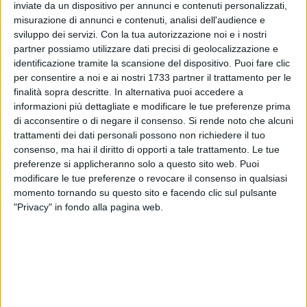
inviate da un dispositivo per annunci e contenuti personalizzati,
misurazione di annunci e contenuti, analisi dell'audience e
sviluppo dei servizi.
Con la tua autorizzazione noi e i nostri
partner possiamo utilizzare dati precisi di geolocalizzazione e
identificazione tramite la scansione del dispositivo. Puoi fare clic
per consentire a noi e ai nostri 1733 partner il trattamento per le
V.M.1 in concerto, questa sera alle ore 21.00, nel parco
finalità sopra descritte. In alternativa puoi accedere a
Giovanni Scianatico di Giovinazzo con la straordinaria
informazioni più dettagliate e modificare le tue preferenze prima
partecipazione della showgirl Stefania Rilievo. Un'iniziativa,
di acconsentire o di negare il consenso.
Si rende noto che alcuni
quella organizzata dalla società cooperativa Aurora Apulia
trattamenti dei dati personali possono non richiedere il tuo
con il patrocinio del Comune di Giovinazzo, inserita nel
consenso, ma hai il diritto di opporti a tale trattamento. Le tue
preferenze si applicheranno solo a questo sito web. Puoi
programma "Estate al parco".
modificare le tue preferenze o revocare il consenso in qualsiasi
momento tornando su questo sito e facendo clic sul pulsante
«Noi - racconta Ciccio Marolla, uno dei componenti del
"Privacy" in fondo alla pagina web.
gruppo musicale - siamo un collettivo di amici con la
passione della musica che s'incontra abitualmente alle nove
di sera ogni martedì, a Giovinazzo, in un caratteristico
"basso" situato in uno degli edifici storici del centro in via
Marconi, da cui deriva il nome della band: V.M.1 acronimo
appunto di via Marconi n. 1».