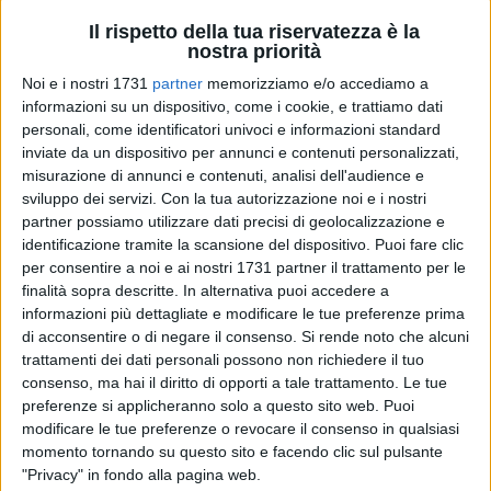
Il rispetto della tua riservatezza è la
nostra priorità
Noi e i nostri 1731
partner
memorizziamo e/o accediamo a
informazioni su un dispositivo, come i cookie, e trattiamo dati
personali, come identificatori univoci e informazioni standard
inviate da un dispositivo per annunci e contenuti personalizzati,
«Esiste una vasta letteratura sulla Grande Guerra fatta
misurazione di annunci e contenuti, analisi dell'audience e
anche dalle testimonianze dirette di chi ha vissuto in prima
sviluppo dei servizi.
Con la tua autorizzazione noi e i nostri
linea quel conflitto. Un caso che non si è più ripetuto né con
partner possiamo utilizzare dati precisi di geolocalizzazione e
il secondo conflitto mondiale né con tutte le guerre che
identificazione tramite la scansione del dispositivo. Puoi fare clic
per consentire a noi e ai nostri 1731 partner il trattamento per le
ancora oggi sono in corso in tutto il pianeta».
finalità sopra descritte. In alternativa puoi accedere a
informazioni più dettagliate e modificare le tue preferenze prima
Lo afferma Michel Delon, uno dei massimi esperti mondiali
di acconsentire o di negare il consenso.
Si rende noto che alcuni
di letteratura francese settecentesca, professore
trattamenti dei dati personali possono non richiedere il tuo
all'Università Paris IV-Sorbonne, insieme al suo collega
consenso, ma hai il diritto di opporti a tale trattamento. Le tue
Cláude Leroy, professore emerito nella stessa materia
preferenze si applicheranno solo a questo sito web. Puoi
all'Università Paris Ouest-Paris X-Nanterre La Défense e fino
modificare le tue preferenze o revocare il consenso in qualsiasi
momento tornando su questo sito e facendo clic sul pulsante
al 2007 direttore del Centro di Scienze della Letteratura
"Privacy" in fondo alla pagina web.
Francese, entrambi giunti a Giovinazzo per il convegno