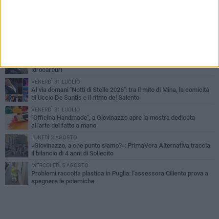
PIÙ LETTI QUESTA SETTIMANA
LUNEDÌ 3 AGOSTO
Miss Mamma Italiana: premiata anche una giovinazzese
MARTEDÌ 4 AGOSTO
Liquidi oleosi sul litorale di Giovinazzo, rimossa macchia di
idrocarburi
VENERDÌ 31 LUGLIO
Al via domani "Notti di Stelle 2026": tra il mito di Mina, la comicità
di Uccio De Santis e il ritmo del Salento
VENERDÌ 31 LUGLIO
"Officina Handmade", a Giovinazzo apre la mostra dedicata
all'arte del fatto a mano
LUNEDÌ 3 AGOSTO
«Giovinazzo, a che punto siamo?»: PrimaVera Alternativa traccia
il bilancio di 4 anni di Sollecito
MERCOLEDÌ 5 AGOSTO
Problemi raccolta plastica in Puglia: l'assessora Ciliento prova a
spegnere le polemiche