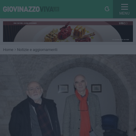
MENU
Home
Notizie e aggiornamenti