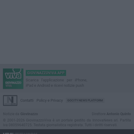
GIOVINAZZOVIVA APP
Scarica l'applicazione per iPhone,
iPad e Android e ricevi notizie push
Contatti
Policy e Privacy
GOCITY NEWS PLATFORM
Notizie da
Giovinazzo
Direttore
Antonio Quinto
© 2001-2026 GiovinazzoViva è un portale gestito da InnovaNews srl. Partita
iva 08059640725. Testata giornalistica registrata. Tutti i diritti riservati.