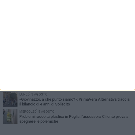
PIÙ LETTI QUESTA SETTIMANA
LUNEDÌ 3 AGOSTO
Miss Mamma Italiana: premiata anche una giovinazzese
MARTEDÌ 4 AGOSTO
Liquidi oleosi sul litorale di Giovinazzo, rimossa macchia di
idrocarburi
VENERDÌ 31 LUGLIO
Al via domani "Notti di Stelle 2026": tra il mito di Mina, la comicità
di Uccio De Santis e il ritmo del Salento
VENERDÌ 31 LUGLIO
"Officina Handmade", a Giovinazzo apre la mostra dedicata
all'arte del fatto a mano
LUNEDÌ 3 AGOSTO
«Giovinazzo, a che punto siamo?»: PrimaVera Alternativa traccia
il bilancio di 4 anni di Sollecito
MERCOLEDÌ 5 AGOSTO
Problemi raccolta plastica in Puglia: l'assessora Ciliento prova a
spegnere le polemiche