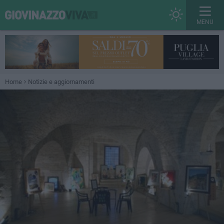
MENU
Home
Notizie e aggiornamenti