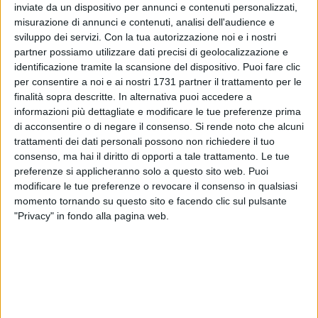
inviate da un dispositivo per annunci e contenuti personalizzati,
misurazione di annunci e contenuti, analisi dell'audience e
sviluppo dei servizi.
Con la tua autorizzazione noi e i nostri
partner possiamo utilizzare dati precisi di geolocalizzazione e
identificazione tramite la scansione del dispositivo. Puoi fare clic
per consentire a noi e ai nostri 1731 partner il trattamento per le
Partirà da questa il secondo dei tre appuntamenti di
finalità sopra descritte. In alternativa puoi accedere a
"ArtEstate" dell'AM Art Gallery, la rassegna che colora d'arte
informazioni più dettagliate e modificare le tue preferenze prima
l'estate giovinazzese.
di acconsentire o di negare il consenso.
Si rende noto che alcuni
trattamenti dei dati personali possono non richiedere il tuo
"Summer" è il tema affidato ai quaranta artisti che
consenso, ma hai il diritto di opporti a tale trattamento. Le tue
preferenze si applicheranno solo a questo sito web. Puoi
espongono in collettiva. In personale, l'artista Giuseppe
modificare le tue preferenze o revocare il consenso in qualsiasi
Lecce presenta invece la sua ultima collezione che riserva
momento tornando su questo sito e facendo clic sul pulsante
molte novità e che sicuramente riscuoterà, anche in questa
"Privacy" in fondo alla pagina web.
occasione, un grande successo di critica e di pubblico. La
fantasia, l'estro, la creatività, uno studio ed una ricerca
attenta dominano in questa collezione davvero interessante.
La mostra proseguirà sino al 20 agosto ogni giorno dalle ore
20.00 alle ore 22.30 e nel weekend dalle ore 19.30 alle ore