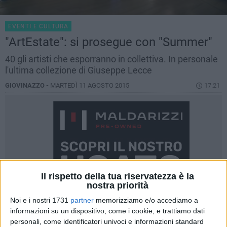
EVENTI E CULTURA
"ArtEstate": si prosegue con "Summer"
40 gli artisti che esporranno in collettiva. In personale
l'ultima collezione di Giuseppe Lecce
GIOVINAZZO -
MARTEDÌ 11 AGOSTO 2015
17.21
Il rispetto della tua riservatezza è la
nostra priorità
Noi e i nostri 1731
partner
memorizziamo e/o accediamo a
informazioni su un dispositivo, come i cookie, e trattiamo dati
personali, come identificatori univoci e informazioni standard